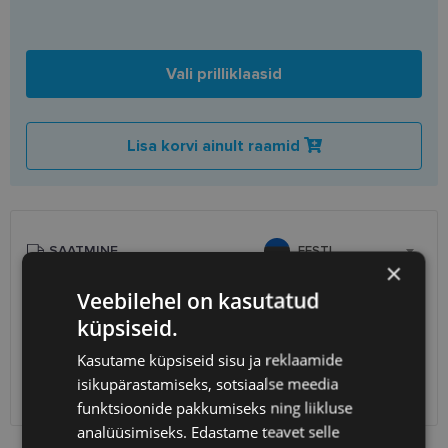
Vali prilliklaasid
Lisa korvi ainult raamid
SAATMINE
EESTI
×
Veebilehel on kasutatud
Eeldatav tarnekuupäev
laupäev 15. august 2026
küpsiseid.
Unisend
0.75 €
Omniva
1.10 €
Kasutame küpsiseid sisu ja reklaamide
SmartPosti
1.10 €
isikupärastamiseks, sotsiaalse meedia
Kuller
7.00 €
funktsioonide pakkumiseks ning liikluse
analüüsimiseks. Edastame teavet selle