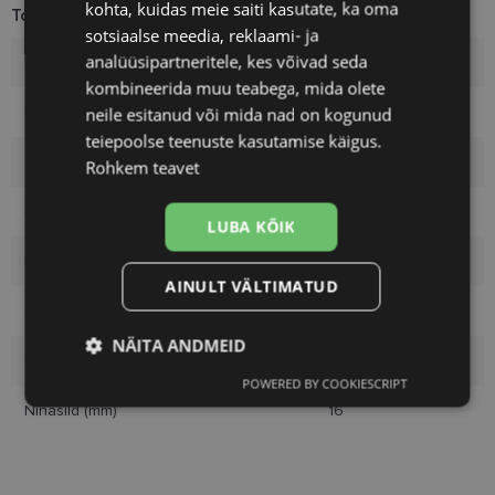
kohta, kuidas meie saiti kasutate, ka oma
Toote info
sotsiaalse meedia, reklaami- ja
analüüsipartneritele, kes võivad seda
Kaubamärk
VOGUE
kombineerida muu teabega, mida olete
Raami mõõtmed
48-16
neile esitanud või mida nad on kogunud
teiepoolse teenuste kasutamise käigus.
Suurus
S
Rohkem teavet
Raami värvus
black
LUBA KÕIK
Raami materjal
Plast
AINULT VÄLTIMATUD
Kliendirühm
Lastele
NÄITA ANDMEID
Klaasi laius (mm)
48
POWERED BY COOKIESCRIPT
Vajalik
Statistika
Turustamine
Ninasild (mm)
16
Eelistused