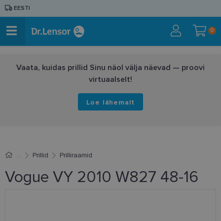
EESTI
0
Vaata, kuidas prillid Sinu näol välja näevad — proovi
virtuaalselt!
Loe lähemalt
Prillid
Prilliraamid
Vogue VY 2010 W827 48-16