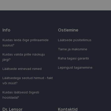
Info
Ostlemine
Vajalik
Statistika
Turustamine
Eelistused
Kuidas leida õige prilliraamide
Läätsede püsitellimus
suurus?
Vajalikud küpsised aitavad parandada kodulehe
Tarne ja maksmine
kasutamismugavust, võimaldades põhifunktsioone
Kuidas valida prille näokuju
nagu lehtedel navigeerimine ja juurdepääsu saidi
Raha tagasi garantii
kaitstud aladele. Koduleht ei tööta ilma nende
järgi?
küpsisteta korralikult.
Lepingust taganemine.
Läätsede erinevad nimed
Pakkuja
/
Nimi
Aegumine
Kirjeldus
Domeen
Läätsedega seotud hirmud - fakt
clientId
www.lensor.ee
1 aasta
Seda küpsist
või müüt?
unikaalsete 
eristamiseks
Kuidas läätsesid õigesti
kliendi ident
juhuslikult 
hooldada?
numbri. Sed
kasutaja ko
parandamise
Dr. Lensor
Kontaktid
optimeerides