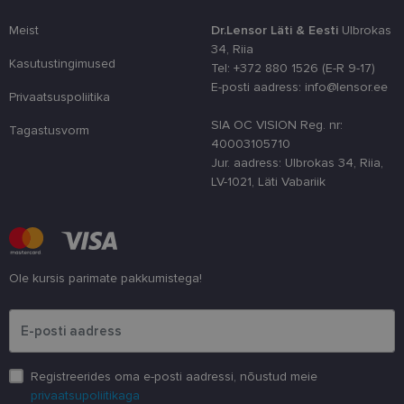
jõudlust ja
funktsionaal
Meist
Dr.Lensor Läti & Eesti
Ulbrokas
country_ok
www.lensor.ee
1 aasta
34, Riia
Kasutustingimused
Tel: +372 880 1526 (E-R 9-17)
csrftoken
www.lensor.ee
11 kuud 4
See küpsis 
nädalat
Pythoni Dja
E-posti aadress: info@lensor.ee
Privaatsuspoliitika
veebiarendu
See on loodu
kaitsta saiti
SIA OC VISION Reg. nr:
Tagastusvorm
tarkvararünn
40003105710
veebivormid
Jur. aadress: Ulbrokas 34, Riia,
CookieScriptConsent
11 kuud 3
Teenus Cook
CookieScript
LV-1021, Läti Vabariik
nädalat
kasutab seda
www.lensor.ee
külastajate 
nõusoleku ee
meeldejätmi
vajalik selle
Script.com k
bänner korra
töötaks.
Ole kursis parimate pakkumistega!
shipping_country
www.lensor.ee
1 aasta
Palun sisesta e-posti aadress
Registreerides oma e-posti aadressi, nõustud meie
privaatsupoliitikaga
Pakkuja
/