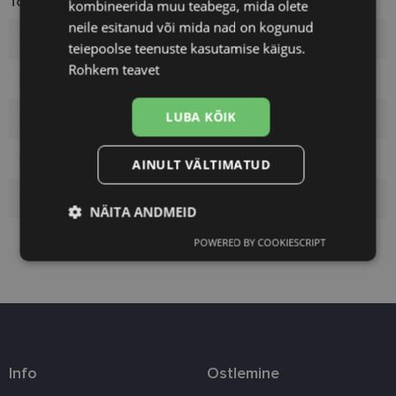
Toote info
kombineerida muu teabega, mida olete
neile esitanud või mida nad on kogunud
Kaubamärk
VOGUE
teiepoolse teenuste kasutamise käigus.
Rohkem teavet
Raami mõõtmed
54
LUBA KÕIK
Raami värvus
black
Raami materjal
Plast
AINULT VÄLTIMATUD
Kliendirühm
Naistele
NÄITA ANDMEID
POWERED BY COOKIESCRIPT
Vajalik
Statistika
Turustamine
Eelistused
Info
Ostlemine