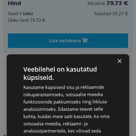
Hind
79.73 €
119.00 €
Saad
1
tükki
Säästad
39.27 €
Ühiku hind
79.73 €
Lisa ostukorvi
×
Veebilehel on kasutatud
SAATMINE
EESTI
küpsiseid.
Kasutame küpsiseid sisu ja reklaamide
Eeldatav tarnekuupäev
esmaspäev 24. august 2026
isikupärastamiseks, sotsiaalse meedia
Unisend
0.75 €
funktsioonide pakkumiseks ning liikluse
Omniva
1.10 €
analüüsimiseks. Edastame teavet selle
SmartPosti
1.10 €
kohta, kuidas meie saiti kasutate, ka oma
Kuller
7.00 €
sotsiaalse meedia, reklaami- ja
analüüsipartneritele, kes võivad seda