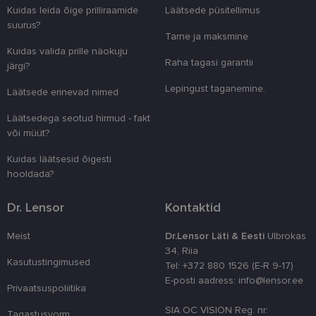
Kuidas leida õige prilliraamide
Läätsede püsitellimus
suurus?
Tarne ja maksmine
Vajalik
Statistika
Turustamine
Kuidas valida prille näokuju
Eelistused
Raha tagasi garantii
järgi?
Vajalikud küpsised aitavad parandada kodulehe
Lepingust taganemine.
Läätsede erinevad nimed
kasutamismugavust, võimaldades põhifunktsioone
nagu lehtedel navigeerimine ja juurdepääsu saidi
kaitstud aladele. Koduleht ei tööta ilma nende
Läätsedega seotud hirmud - fakt
küpsisteta korralikult.
või müüt?
Pakkuja
/
Nimi
Aegumine
Kirjeldus
Kuidas läätsesid õigesti
Domeen
hooldada?
clientId
www.lensor.ee
1 aasta
Seda küpsist
unikaalsete 
eristamiseks
Dr. Lensor
Kontaktid
kliendi ident
juhuslikult 
numbri. Sed
Meist
Dr.Lensor Läti & Eesti
Ulbrokas
kasutaja ko
34, Riia
parandamise
optimeerides
Kasutustingimused
Tel: +372 880 1526 (E-R 9-17)
jõudlust ja
E-posti aadress: info@lensor.ee
funktsionaal
Privaatsuspoliitika
country_ok
www.lensor.ee
1 aasta
SIA OC VISION Reg. nr:
Tagastusvorm