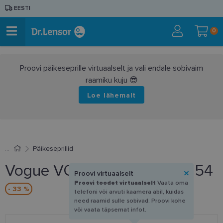
EESTI
0
Proovi päikeseprille virtuaalselt ja vali endale sobivaim
raamiku kuju 😎
Loe lähemalt
Päikeseprillid
Vogue VO 5613SB W44/T3 54
Proovi virtuaalselt
Proovi toodet virtuaalselt
Vaata oma
- 33 %
telefoni või arvuti kaamera abil, kuidas
need raamid sulle sobivad. Proovi kohe
või vaata täpsemat infot.