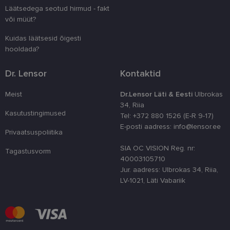
juhuslikult 
Läätsedega seotud hirmud - fakt
numbri. Sed
või müüt?
kasutaja ko
parandamise
optimeerides
Kuidas läätsesid õigesti
jõudlust ja
hooldada?
funktsionaal
country_ok
www.lensor.ee
1 aasta
Dr. Lensor
Kontaktid
csrftoken
www.lensor.ee
11 kuud 4
See küpsis 
nädalat
Pythoni Dja
Meist
Dr.Lensor Läti & Eesti
Ulbrokas
veebiarendu
See on loodu
34, Riia
kaitsta saiti
Kasutustingimused
Tel: +372 880 1526 (E-R 9-17)
tarkvararünn
veebivormid
E-posti aadress: info@lensor.ee
Privaatsuspoliitika
CookieScriptConsent
11 kuud 3
Teenus Cook
CookieScript
nädalat
kasutab seda
www.lensor.ee
SIA OC VISION Reg. nr:
Tagastusvorm
külastajate 
40003105710
nõusoleku ee
meeldejätmi
Jur. aadress: Ulbrokas 34, Riia,
vajalik selle
LV-1021, Läti Vabariik
Script.com k
bänner korra
töötaks.
shipping_country
www.lensor.ee
1 aasta