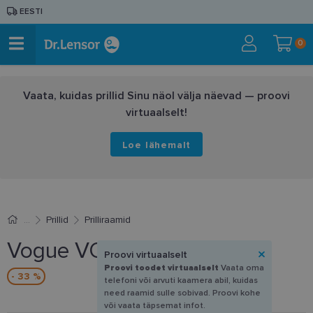
EESTI
0
Vaata, kuidas prillid Sinu näol välja näevad — proovi
virtuaalselt!
Loe lähemalt
Prillid
Prilliraamid
Vogue VO 5568 W44 51-19
Proovi virtuaalselt
Proovi toodet virtuaalselt
Vaata oma
- 33 %
telefoni või arvuti kaamera abil, kuidas
need raamid sulle sobivad. Proovi kohe
või vaata täpsemat infot.