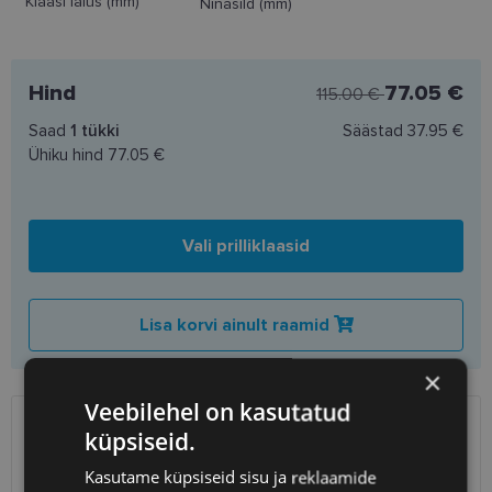
Klaasi laius (mm)
Ninasild (mm)
Hind
77.05 €
115.00 €
Saad
1
tükki
Säästad
37.95 €
Ühiku hind
77.05 €
Vali prilliklaasid
Lisa korvi ainult raamid
×
Veebilehel on kasutatud
küpsiseid.
SAATMINE
EESTI
Kasutame küpsiseid sisu ja reklaamide