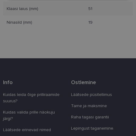
Klaasi laius (mm)
51
Eelistused
Ninasild (mm)
19
Vajalik
Statistika
Turustamine
Eelistused
Vajalikud küpsised aitavad parandada kodulehe
Info
Ostlemine
kasutamismugavust, võimaldades põhifunktsioone
nagu lehtedel navigeerimine ja juurdepääsu saidi
Kuidas leida õige prilliraamide
Läätsede püsitellimus
kaitstud aladele. Koduleht ei tööta ilma nende
küpsisteta korralikult.
suurus?
Tarne ja maksmine
Pakkuja
/
Nimi
Aegumine
Kirjeldus
Kuidas valida prille näokuju
Domeen
Raha tagasi garantii
järgi?
clientId
www.lensor.ee
1 aasta
Seda küpsist
unikaalsete 
Lepingust taganemine.
Läätsede erinevad nimed
eristamiseks
kliendi ident