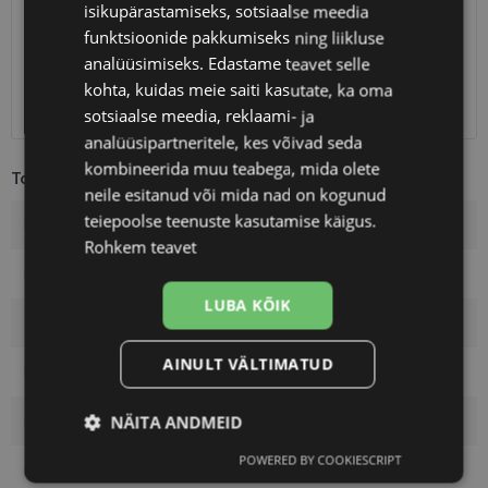
Eeldatav tarnekuupäev
kolmapäev 12. august 2026
isikupärastamiseks, sotsiaalse meedia
funktsioonide pakkumiseks ning liikluse
Unisend
0.75 €
Omniva
1.10 €
analüüsimiseks. Edastame teavet selle
SmartPosti
1.10 €
kohta, kuidas meie saiti kasutate, ka oma
Kuller
7.00 €
sotsiaalse meedia, reklaami- ja
analüüsipartneritele, kes võivad seda
kombineerida muu teabega, mida olete
Toote info
neile esitanud või mida nad on kogunud
teiepoolse teenuste kasutamise käigus.
Kaubamärk
VOGUE
Rohkem teavet
Raami mõõtmed
51-19
LUBA KÕIK
Suurus
M
AINULT VÄLTIMATUD
Raami värvus
black
NÄITA ANDMEID
Raami materjal
Plast
POWERED BY COOKIESCRIPT
Vajalik
Statistika
Turustamine
Kliendirühm
Naistele