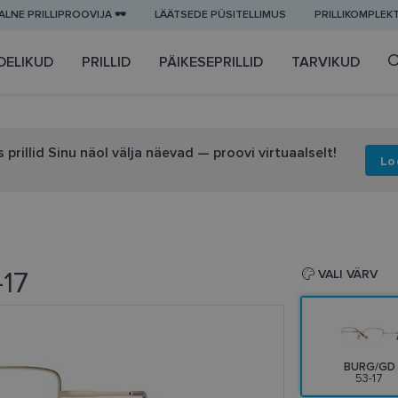
LNE PRILLIPROOVIJA 🕶️
LÄÄTSEDE PÜSITELLIMUS
PRILLIKOMPLEK
DELIKUD
PRILLID
PÄIKESEPRILLID
TARVIKUD
 prillid Sinu näol välja näevad — proovi virtuaalselt!
Lo
-17
VALI VÄRV
BURG/GD
53-17