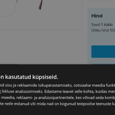
Hind
Saad
1
tükki
Ühiku hind
10
on kasutatud küpsiseid.
d sisu ja reklaamide isikupärastamiseks, sotsiaalse meedia funk
liikluse analüüsimiseks. Edastame teavet selle kohta, kuidas meie
VOGUE
SAATMINE
 meedia, reklaami- ja analüüsipartneritele, kes võivad seda kom
te neile esitanud või mida nad on kogunud teiepoolse teenuste k
53-17
Eeldatav ta