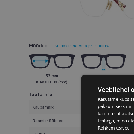
Mõõdud:
Kuidas leida oma prillisuurus?
53 mm
17 mm
Klaasi laius (mm)
Ninasild (mm)
Veebilehel 
Toote info
Kasutame küpsisei
pakkumiseks ning 
Kaubamärk
ka oma sotsiaalse
teabega, mida ole
Raami mõõtmed
Rohkem teavet