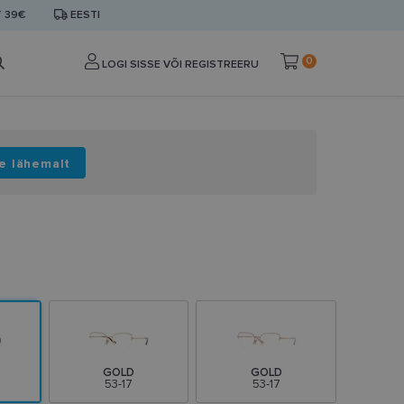
T 39€
EESTI
0
LOGI SISSE VÕI REGISTREERU
e lähemalt
GOLD
GOLD
53-17
53-17