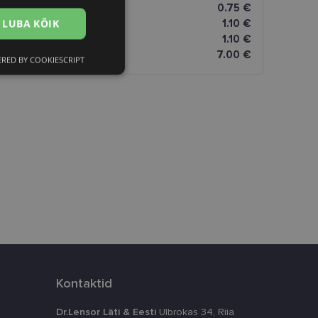
0.75 €
LUBA KÕIK
1.10 €
1.10 €
7.00 €
RED BY COOKIESCRIPT
Eelistused
htedel navigeerimine
istamiseks, määrates
numbri. Seda
timeerides
Kontaktid
Dr.Lensor Läti & Eesti
Ulbrokas 34, Riia