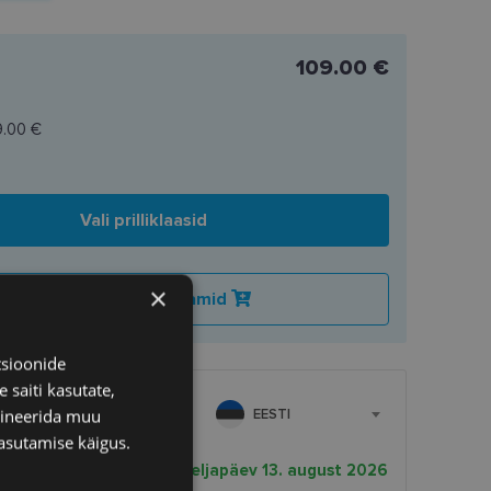
109.00 €
9.00 €
Vali prilliklaasid
×
Lisa korvi ainult raamid
tsioonide
 saiti kasutate,
bineerida muu
EESTI
asutamise käigus.
rnekuupäev
neljapäev 13. august 2026