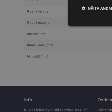
Suurus
NÄITA ANDM
Raami värvus
Raami materjal
Vajalik
Kliendirühm
Klaasi laius (mm)
Ninasild (mm)
Vajalikud küpsised 
ja juurdepääsu saidi 
Nimi
clientId
Info
Ostlem
country_ok
Kuidas leida õige prilliraamide suurus?
Läätsede