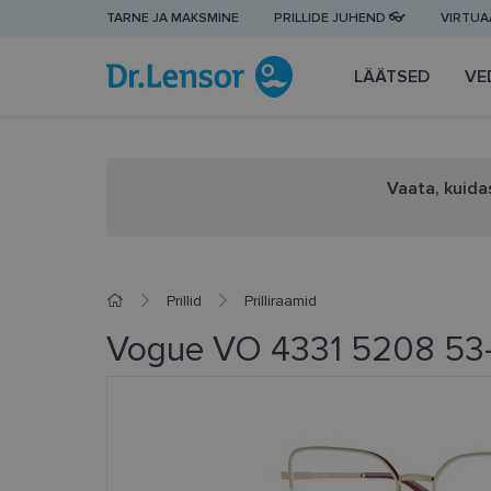
TARNE JA MAKSMINE
PRILLIDE JUHEND 👓
VIRTUAA
LÄÄTSED
VE
Vaata, kuidas
Prillid
Prilliraamid
Vogue VO 4331 5208 53