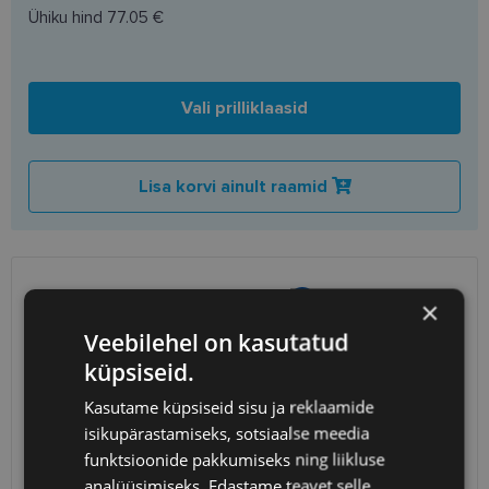
Ühiku hind
77.05 €
Vali prilliklaasid
Lisa korvi ainult raamid
SAATMINE
EESTI
×
Veebilehel on kasutatud
Eeldatav tarnekuupäev
reede 14. august 2026
küpsiseid.
Unisend
0.75 €
Kasutame küpsiseid sisu ja reklaamide
Omniva
1.10 €
isikupärastamiseks, sotsiaalse meedia
SmartPosti
1.10 €
funktsioonide pakkumiseks ning liikluse
Kuller
7.00 €
analüüsimiseks. Edastame teavet selle