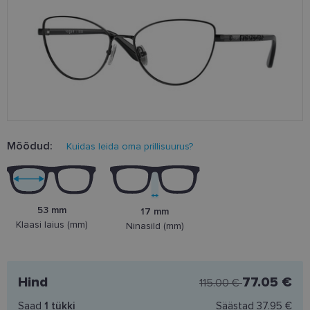
Mõõdud:
Kuidas leida oma prillisuurus?
53 mm
17 mm
Klaasi laius (mm)
Ninasild (mm)
Hind
77.05 €
115.00 €
Saad
1
tükki
Säästad
37.95 €