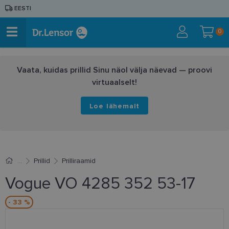
EESTI
0
Vaata, kuidas prillid Sinu näol välja näevad — proovi
virtuaalselt!
Loe lähemalt
Prillid
Prilliraamid
Vogue VO 4285 352 53-17
- 33 %