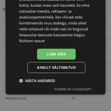
kohta, kuidas meie saiti kasutate, ka oma
Toote info
sotsiaalse meedia, reklaami- ja
analüüsipartneritele, kes võivad seda
Kaubamärk
VOGUE
kombineerida muu teabega, mida olete
neile esitanud või mida nad on kogunud
Raami mõõtmed
53-17
teiepoolse teenuste kasutamise käigus.
Rohkem teavet
Suurus
M
Raami värvus
black
LUBA KÕIK
Raami materjal
Metall
AINULT VÄLTIMATUD
Kliendirühm
Naistele
NÄITA ANDMEID
Klaasi laius (mm)
53
POWERED BY COOKIESCRIPT
Vajalik
Statistika
Turustamine
Ninasild (mm)
17
Eelistused