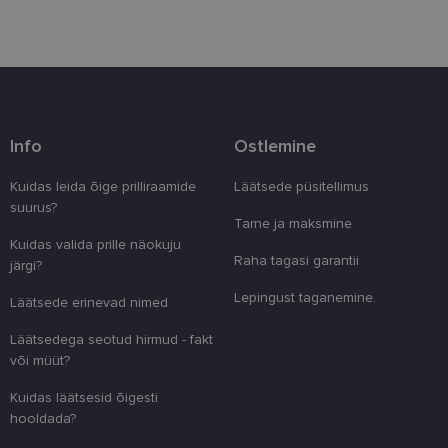
Vajalik
Statistika
Turustamine
Info
Ostlemine
Eelistused
Kuidas leida õige prilliraamide
Läätsede püsitellimus
Vajalikud küpsised aitavad parandada kodulehe
suurus?
kasutamismugavust, võimaldades põhifunktsioone
Tarne ja maksmine
nagu lehtedel navigeerimine ja juurdepääsu saidi
Kuidas valida prille näokuju
kaitstud aladele. Koduleht ei tööta ilma nende
Raha tagasi garantii
järgi?
küpsisteta korralikult.
Lepingust taganemine.
Pakkuja
/
Läätsede erinevad nimed
Nimi
Aegumine
Kirjeldus
Domeen
Läätsedega seotud hirmud - fakt
clientId
www.lensor.ee
1 aasta
Seda küpsist
unikaalsete 
või müüt?
eristamiseks
kliendi ident
Kuidas läätsesid õigesti
juhuslikult 
numbri. Sed
hooldada?
kasutaja ko
parandamise