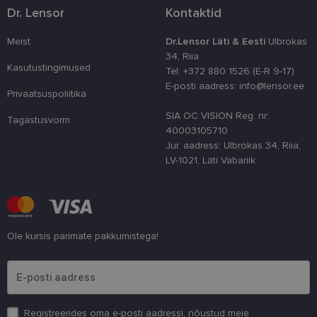
optimeerides
Dr. Lensor
Kontaktid
jõudlust ja
funktsionaal
Meist
Dr.Lensor Läti & Eesti
Ulbrokas
country_ok
www.lensor.ee
1 aasta
34, Riia
csrftoken
www.lensor.ee
11 kuud 4
See küpsis 
Kasutustingimused
Tel: +372 880 1526 (E-R 9-17)
nädalat
Pythoni Dja
E-posti aadress: info@lensor.ee
veebiarendu
Privaatsuspoliitika
See on loodu
kaitsta saiti
SIA OC VISION Reg. nr:
tarkvararünn
Tagastusvorm
veebivormid
40003105710
Jur. aadress: Ulbrokas 34, Riia,
CookieScriptConsent
11 kuud 3
Teenus Cook
CookieScript
nädalat
kasutab seda
www.lensor.ee
LV-1021, Läti Vabariik
külastajate 
nõusoleku ee
meeldejätmi
vajalik selle
Script.com k
bänner korra
töötaks.
Ole kursis parimate pakkumistega!
shipping_country
www.lensor.ee
1 aasta
Palun sisesta e-posti aadress
Registreerides oma e-posti aadressi, nõustud meie