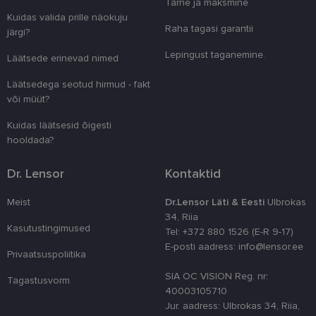
Tarne ja maksmine
clientId
www.lensor.ee
1 aasta
Seda küpsist
unikaalsete 
Kuidas valida prille näokuju
eristamiseks
Raha tagasi garantii
järgi?
kliendi ident
juhuslikult 
Lepingust taganemine.
numbri. Sed
Läätsede erinevad nimed
kasutaja ko
parandamise
Läätsedega seotud hirmud - fakt
optimeerides
jõudlust ja
või müüt?
funktsionaal
Kuidas läätsesid õigesti
country_ok
www.lensor.ee
1 aasta
hooldada?
csrftoken
www.lensor.ee
11 kuud 4
See küpsis 
nädalat
Pythoni Dja
veebiarendu
Dr. Lensor
Kontaktid
See on loodu
kaitsta saiti
tarkvararünn
Meist
Dr.Lensor Läti & Eesti
Ulbrokas
veebivormid
34, Riia
CookieScriptConsent
11 kuud 3
Teenus Cook
CookieScript
Kasutustingimused
Tel: +372 880 1526 (E-R 9-17)
nädalat
kasutab seda
www.lensor.ee
külastajate 
E-posti aadress: info@lensor.ee
Privaatsuspoliitika
nõusoleku ee
meeldejätmi
vajalik selle
SIA OC VISION Reg. nr:
Tagastusvorm
Script.com k
40003105710
bänner korra
töötaks.
Jur. aadress: Ulbrokas 34, Riia,