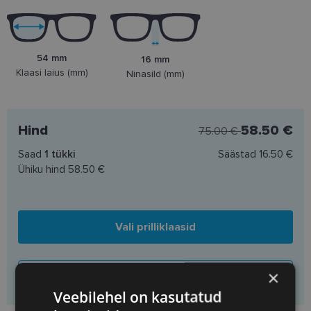
54 mm
16 mm
Klaasi laius (mm)
Ninasild (mm)
Hind
58.50 €
75.00 €
Saad
1
tükki
Säästad
16.50 €
Ühiku hind
58.50 €
Vali prilliklaasid
×
Lisa korvi ainult raamid
Veebilehel on kasutatud