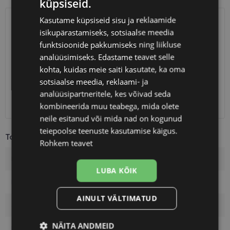
küpsiseid.
Kasutame küpsiseid sisu ja reklaamide
SAATMINE
EESTI
isikupärastamiseks, sotsiaalse meedia
funktsioonide pakkumiseks ning liikluse
Eeldatav tarnekuupäev
neljapäev 13. august 2026
analüüsimiseks. Edastame teavet selle
kohta, kuidas meie saiti kasutate, ka oma
Unisend
0.75 €
sotsiaalse meedia, reklaami- ja
Omniva
1.10 €
analüüsipartneritele, kes võivad seda
SmartPosti
1.10 €
Kuller
7.00 €
kombineerida muu teabega, mida olete
neile esitanud või mida nad on kogunud
teiepoolse teenuste kasutamise käigus.
Toote info
Rohkem teavet
Kaubamärk
VERTICE
LUBA KÕIK
Raami mõõtmed
54-16
AINULT VÄLTIMATUD
Suurus
M
NÄITA ANDMEID
Raami värvus
cherry