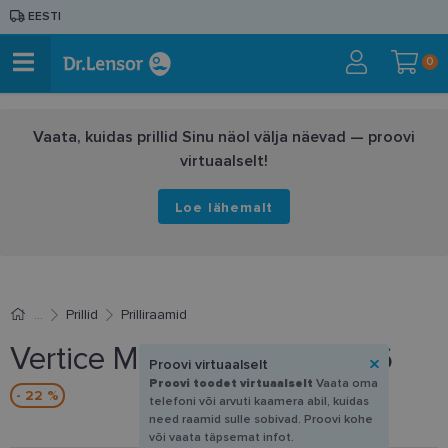
EESTI
0
Vaata, kuidas prillid Sinu näol välja näevad — proovi
virtuaalselt!
Loe lähemalt
Prillid
Prilliraamid
Vertice MQ 6631A C2 54-16
Proovi virtuaalselt
Proovi toodet virtuaalselt
Vaata oma
- 22 %
telefoni või arvuti kaamera abil, kuidas
need raamid sulle sobivad. Proovi kohe
või vaata täpsemat infot.