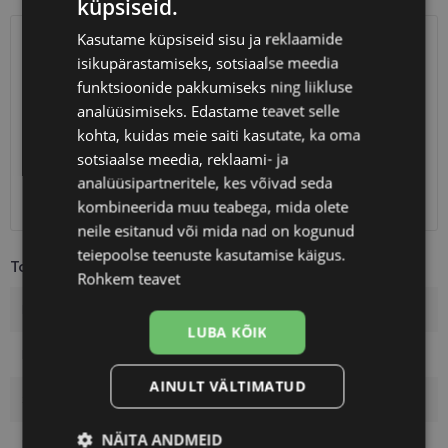
küpsiseid.
Kasutame küpsiseid sisu ja reklaamide
SAATMINE
EESTI
isikupärastamiseks, sotsiaalse meedia
funktsioonide pakkumiseks ning liikluse
Eeldatav tarnekuupäev
laupäev 15. august 2026
analüüsimiseks. Edastame teavet selle
kohta, kuidas meie saiti kasutate, ka oma
Unisend
0.75 €
sotsiaalse meedia, reklaami- ja
Omniva
1.10 €
analüüsipartneritele, kes võivad seda
SmartPosti
1.10 €
Kuller
7.00 €
kombineerida muu teabega, mida olete
neile esitanud või mida nad on kogunud
teiepoolse teenuste kasutamise käigus.
Toote info
Rohkem teavet
Kaubamärk
VERTICE
LUBA KÕIK
Raami mõõtmed
54-18
AINULT VÄLTIMATUD
Suurus
M
NÄITA ANDMEID
Raami värvus
brown tort