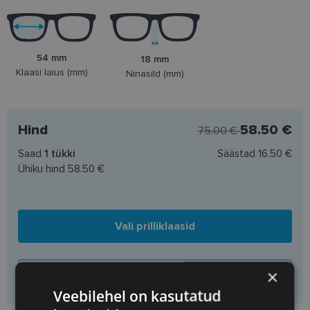
54 mm
18 mm
Klaasi laius (mm)
Ninasild (mm)
Hind
58.50 €
75.00 €
Saad
1
tükki
Säästad
16.50 €
Ühiku hind
58.50 €
Vali prilliklaasid
×
Lisa korvi ainult raamid
Veebilehel on kasutatud