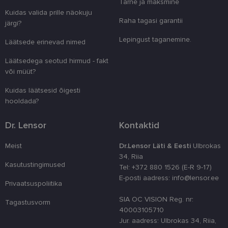
Tarne ja maksmine
clientId
www.lensor.ee
1 aasta
Seda küpsist
unikaalsete 
Kuidas valida prille näokuju
eristamiseks
Raha tagasi garantii
järgi?
kliendi ident
juhuslikult 
Lepingust taganemine.
numbri. Sed
Läätsede erinevad nimed
kasutaja ko
parandamise
Läätsedega seotud hirmud - fakt
optimeerides
jõudlust ja
või müüt?
funktsionaal
Kuidas läätsesid õigesti
country_ok
www.lensor.ee
1 aasta
hooldada?
csrftoken
www.lensor.ee
11 kuud 4
See küpsis 
nädalat
Pythoni Dja
veebiarendu
Dr. Lensor
Kontaktid
See on loodu
kaitsta saiti
tarkvararünn
Meist
Dr.Lensor Läti & Eesti
Ulbrokas
veebivormid
34, Riia
CookieScriptConsent
11 kuud 3
Teenus Cook
CookieScript
Kasutustingimused
Tel: +372 880 1526 (E-R 9-17)
nädalat
kasutab seda
www.lensor.ee
külastajate 
E-posti aadress: info@lensor.ee
Privaatsuspoliitika
nõusoleku ee
meeldejätmi
vajalik selle
SIA OC VISION Reg. nr:
Tagastusvorm
Script.com k
40003105710
bänner korra
töötaks.
Jur. aadress: Ulbrokas 34, Riia,