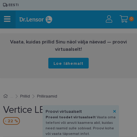
EESTI
0
Vaata, kuidas prillid Sinu näol välja näevad — proovi
virtuaalselt!
Loe lähemalt
Prillid
Prilliraamid
Vertice LE 2051 C2 54-18
Proovi virtuaalselt
Proovi toodet virtuaalselt
Vaata oma
- 22 %
telefoni või arvuti kaamera abil, kuidas
need raamid sulle sobivad. Proovi kohe
või vaata täpsemat infot.