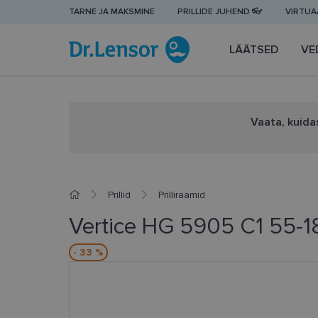
TARNE JA MAKSMINE
PRILLIDE JUHEND 👓
VIRTUAA
LÄÄTSED
VE
Vaata, kuidas
Prillid
Prilliraamid
Vertice HG 5905 C1 55-1
- 33 %