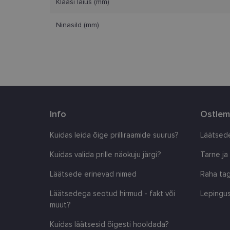
Klaasi laius (mm)
Nimi
Ninasild (mm)
clientId
country_ok
csrftoken
CookieScriptConse
Info
Ostlem
Kuidas leida õige prilliraamide suurus?
Läätsede
shipping_country
Kuidas valida prille näokuju järgi?
Tarne ja
Läätsede erinevad nimed
Raha tag
Pakkuja
/
Nimi
Nimi
Domeen
Läätsedega seotud hirmud - fakt või
Lepingus
_ga
_gcl_au
Google
müüt?
LLC
.lensor.ee
Kuidas läätsesid õigesti hooldada?
_fbp
Meta