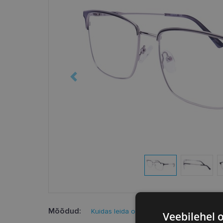
Mõõdud:
Kuidas leida oma prillisuurus?
Veebilehel 