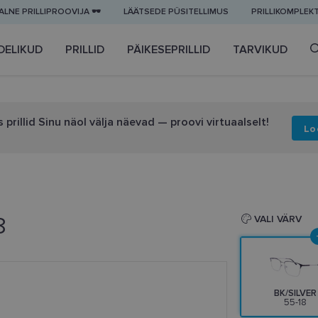
LNE PRILLIPROOVIJA 🕶️
LÄÄTSEDE PÜSITELLIMUS
PRILLIKOMPLEK
DELIKUD
PRILLID
PÄIKESEPRILLID
TARVIKUD
 prillid Sinu näol välja näevad — proovi virtuaalselt!
Lo
8
VALI VÄRV
BK/SILVER
55-18