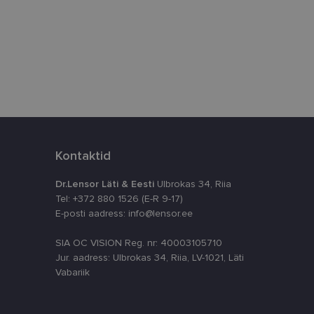
istamiseks, määrates
numbri. Seda
timeerides
splatvormiga. See
kvararünnakute eest
astajate küpsiste
Kontaktid
k selleks, et
aks.
Dr.Lensor Läti & Eesti
Ulbrokas 34, Riia
Tel: +372 880 1526 (E-R 9-17)
E-posti aadress: info@lensor.ee
SIA OC VISION Reg. nr: 40003105710
Jur. aadress: Ulbrokas 34, Riia, LV-1021, Läti
ta, kuidas
siga - see on
Vabariik
ppkasutaja võis
utatavale
dsete kasutajate
likult genereeritud
a seda kasutatakse
reaalajas pakkumisi