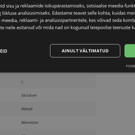
Unisend
d sisu ja reklaamide isikupärastamiseks, sotsiaalse meedia funk
Omniva
liikluse analüüsimiseks. Edastame teavet selle kohta, kuidas meie
SmartPosti
 meedia, reklaami- ja analüüsipartneritele, kes võivad seda kom
Kuller
te neile esitanud või mida nad on kogunud teiepoolse teenuste k
EID
AINULT VÄLTIMATUD
VERTICE
POWE
55-18
Statistika
Turustamine
L
bk/silver
Metall
Vajalik
Statistika
Turustamine
Eelistused
Meestele
aitavad parandada kodulehe kasutamismugavust, võimaldades põhifunktsioone nagu le
kaitstud aladele. Koduleht ei tööta ilma nende küpsisteta korralikult.