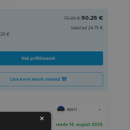
50.25 €
75.00 €
Säästad
24.75 €
.25 €
Vali prilliklaasid
Lisa korvi ainult raamid
EESTI
×
rnekuupäev
reede 14. august 2026