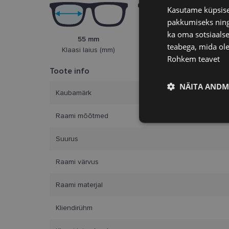
Kasutame küpsisei
pakkumiseks ning 
ka oma sotsiaalse
55 mm
18 mm
teabega, mida ole
Klaasi laius (mm)
Ninasild (mm)
Rohkem teavet
Toote info
NÄITA ANDM
Kaubamärk
Raami mõõtmed
Vajalik
Suurus
Raami värvus
Raami materjal
Kliendirühm
Vajalikud küpsised 
ja juurdepääsu saidi 