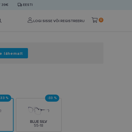
T 39€
EESTI
0
LOGI SISSE VÕI REGISTREERU
e lähemalt
-33 %
-33 %
BLUE SILV
55-18