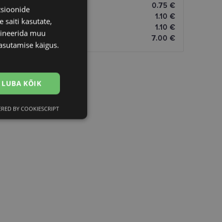
0.75 €
tsioonide
1.10 €
 saiti kasutate,
1.10 €
bineerida muu
7.00 €
asutamise käigus.
LUBA KÕIK
RED BY COOKIESCRIPT
Eelistused
htedel navigeerimine