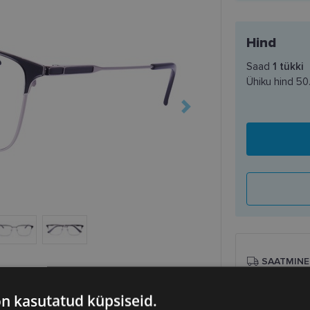
Hind
Saad
1
tükki
Ühiku hind
50
SAATMINE
Eeldatav ta
on kasutatud küpsiseid.