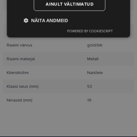
AINULT VÄLTIMATUD
Kaubamärk
VERTICE
Raami mõõtmed
53-19
NÄITA ANDMEID
POWERED BY COOKIESCRIPT
Suurus
M
Vajalik
Statistika
Turustamine
Raami värvus
gold/blk
Eelistused
Raami materjal
Metall
Kliendirühm
Naistele
Klaasi laius (mm)
53
Ninasild (mm)
19
Vajalik
Statistika
Turustamine
Eelistused
Vajalikud küpsised aitavad parandada kodulehe
kasutamismugavust, võimaldades põhifunktsioone
nagu lehtedel navigeerimine ja juurdepääsu saidi
kaitstud aladele. Koduleht ei tööta ilma nende