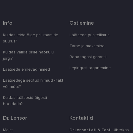
küpsisteta korralikult.
Pakkuja
/
Nimi
Aegumine
Kirjeldus
Domeen
Info
Ostlemine
clientId
www.lensor.ee
1 aasta
Seda küpsist
unikaalsete 
eristamiseks
Kuidas leida õige prilliraamide
Läätsede püsitellimus
kliendi ident
suurus?
juhuslikult 
Tarne ja maksmine
numbri. Sed
kasutaja ko
Kuidas valida prille näokuju
parandamise
Raha tagasi garantii
järgi?
optimeerides
jõudlust ja
funktsionaal
Lepingust taganemine.
Läätsede erinevad nimed
country_ok
www.lensor.ee
1 aasta
Läätsedega seotud hirmud - fakt
csrftoken
www.lensor.ee
11 kuud 4
See küpsis 
või müüt?
nädalat
Pythoni Dja
veebiarendu
See on loodu
Kuidas läätsesid õigesti
kaitsta saiti
hooldada?
tarkvararünn
veebivormid
Dr. Lensor
Kontaktid
CookieScriptConsent
11 kuud 3
Teenus Cook
CookieScript
nädalat
kasutab seda
www.lensor.ee
külastajate 
Meist
Dr.Lensor Läti & Eesti
Ulbrokas
nõusoleku ee