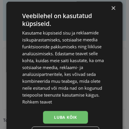
×
Vali prilliklaasid
Veebilehel on kasutatud
küpsiseid.
Lisa korvi ainult raamid
Kasutame küpsiseid sisu ja reklaamide
isikupärastamiseks, sotsiaalse meedia
funktsioonide pakkumiseks ning liikluse
analüüsimiseks. Edastame teavet selle
SAATMINE
EESTI
kohta, kuidas meie saiti kasutate, ka oma
sotsiaalse meedia, reklaami- ja
analüüsipartneritele, kes võivad seda
Eeldatav tarnekuupäev
reede 14. august 2026
kombineerida muu teabega, mida olete
Unisend
0.75 €
neile esitanud või mida nad on kogunud
Omniva
1.10 €
teiepoolse teenuste kasutamise käigus.
SmartPosti
1.10 €
Rohkem teavet
Kuller
7.00 €
LUBA KÕIK
Toote info