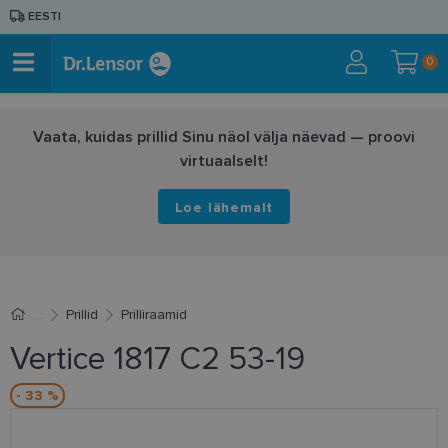
EESTI
0
Vaata, kuidas prillid Sinu näol välja näevad — proovi
virtuaalselt!
Loe lähemalt
Prillid
Prilliraamid
Vertice 1817 C2 53-19
- 33 %