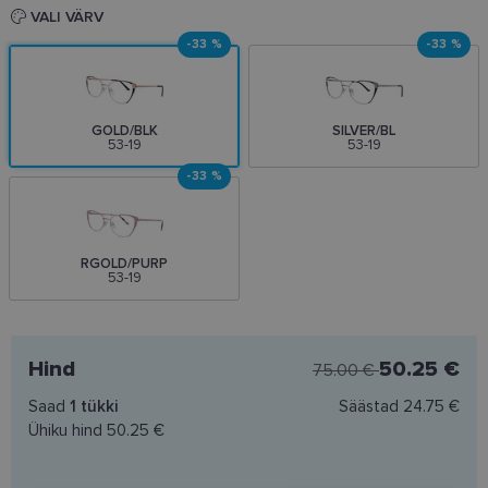
VALI VÄRV
-33 %
-33 %
GOLD/BLK
SILVER/BL
53-19
53-19
-33 %
RGOLD/PURP
53-19
Hind
50.25 €
75.00 €
Saad
1
tükki
Säästad
24.75 €
Ühiku hind
50.25 €