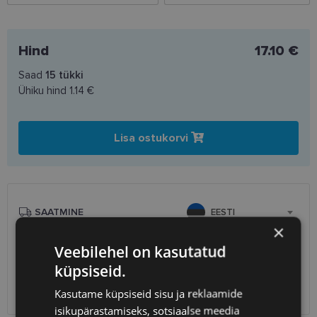
Hind
17.10 €
Saad
15
tükki
Ühiku hind
1.14 €
Lisa ostukorvi
SAATMINE
EESTI
×
Veebilehel on kasutatud
Unisend
2.50 €
Omniva
3.00 €
küpsiseid.
SmartPosti
3.00 €
Kasutame küpsiseid sisu ja reklaamide
Kuller
7.00 €
isikupärastamiseks, sotsiaalse meedia