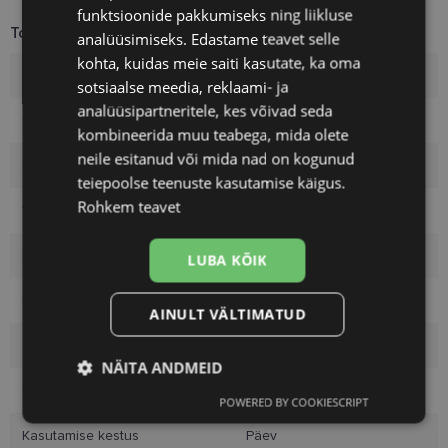
funktsioonide pakkumiseks ning liikluse
Toote info
analüüsimiseks. Edastame teavet selle
kohta, kuidas meie saiti kasutate, ka oma
Kumerus
8.60
sotsiaalse meedia, reklaami- ja
analüüsipartneritele, kes võivad seda
Diameeter
14.2
kombineerida muu teabega, mida olete
neile esitanud või mida nad on kogunud
Materjal
Kalifilcon A
teiepoolse teenuste kasutamise käigus.
Rohkem teavet
Veesisaldus
55%
DK/l, Dk/t
134
LUBA KÕIK
Disain
Sfääriline
AINULT VÄLTIMATUD
Tootja
BAUSCH&LOMB
NÄITA ANDMEID
Bränd
ULTRA
POWERED BY COOKIESCRIPT
Vajalik
Statistika
Turustamine
Kasutamise kestus
Päev