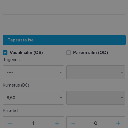
Täpsusta ise
Vasak silm (OS)
Parem silm (OD)
Tugevus
Kumerus (BC)
8,60
8,60
Paketid