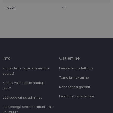
Pakett
15
Eelistused
Vajalik
Statistika
Turustamine
Eelistused
Info
Ostlemine
Vajalikud küpsised aitavad parandada kodulehe
kasutamismugavust, võimaldades põhifunktsioone
Kuidas leida õige prilliraamide
Läätsede püsitellimus
nagu lehtedel navigeerimine ja juurdepääsu saidi
suurus?
kaitstud aladele. Koduleht ei tööta ilma nende
Tarne ja maksmine
küpsisteta korralikult.
Kuidas valida prille näokuju
Pakkuja
/
Raha tagasi garantii
Nimi
Aegumine
Kirjeldus
järgi?
Domeen
Lepingust taganemine.
clientId
www.lensor.ee
1 aasta
Seda küpsist
Läätsede erinevad nimed
unikaalsete 
eristamiseks
Läätsedega seotud hirmud - fakt
kliendi ident
juhuslikult 
või müüt?