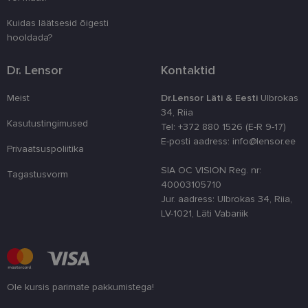
numbri. Sed
kasutaja ko
Kuidas läätsesid õigesti
parandamise
optimeerides
hooldada?
jõudlust ja
funktsionaal
Dr. Lensor
Kontaktid
country_ok
www.lensor.ee
1 aasta
csrftoken
www.lensor.ee
11 kuud 4
See küpsis 
Meist
Dr.Lensor Läti & Eesti
Ulbrokas
nädalat
Pythoni Dja
34, Riia
veebiarendu
See on loodu
Kasutustingimused
Tel: +372 880 1526 (E-R 9-17)
kaitsta saiti
E-posti aadress: info@lensor.ee
tarkvararünn
Privaatsuspoliitika
veebivormid
SIA OC VISION Reg. nr:
CookieScriptConsent
11 kuud 3
Teenus Cook
CookieScript
Tagastusvorm
nädalat
kasutab seda
www.lensor.ee
40003105710
külastajate 
Jur. aadress: Ulbrokas 34, Riia,
nõusoleku ee
meeldejätmi
LV-1021, Läti Vabariik
vajalik selle
Script.com k
bänner korra
töötaks.
shipping_country
www.lensor.ee
1 aasta
Ole kursis parimate pakkumistega!
Palun sisesta e-posti aadress