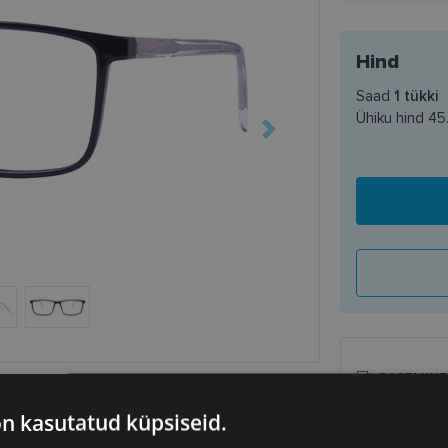
Hind
Saad
1
tükki
Ühiku hind
45
SAATMINE
on kasutatud küpsiseid.
Eeldatav ta