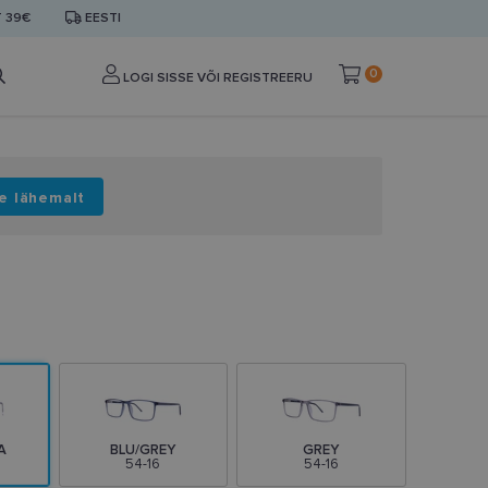
T 39€
EESTI
0
LOGI SISSE VÕI REGISTREERU
e lähemalt
A
BLU/GREY
GREY
54-16
54-16