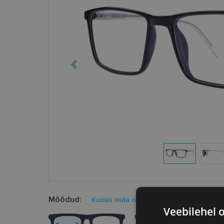
Mõõdud:
Kuidas leida oma prillisuurus?
Veebilehel 