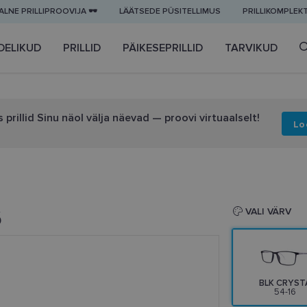
LNE PRILLIPROOVIJA 🕶️
LÄÄTSEDE PÜSITELLIMUS
PRILLIKOMPLEK
DELIKUD
PRILLID
PÄIKESEPRILLID
TARVIKUD
 prillid Sinu näol välja näevad — proovi virtuaalselt!
Lo
6
VALI VÄRV
BLK CRYST
54-16