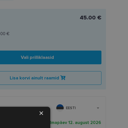
45.00 €
.00 €
Vali prilliklaasid
Lisa korvi ainult raamid
EESTI
×
rnekuupäev
kolmapäev 12. august 2026