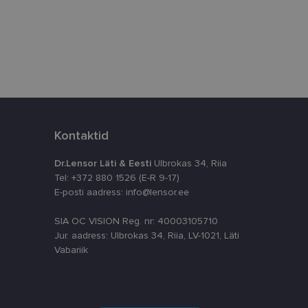
istamiseks, määrates
numbri. Seda
timeerides
splatvormiga. See
kvararünnakute eest
Kontaktid
astajate küpsiste
k selleks, et
aks.
Dr.Lensor Läti & Eesti
Ulbrokas 34, Riia
Tel: +372 880 1526 (E-R 9-17)
E-posti aadress: info@lensor.ee
SIA OC VISION Reg. nr: 40003105710
Jur. aadress: Ulbrokas 34, Riia, LV-1021, Läti
Vabariik
ta, kuidas
siga - see on
ppkasutaja võis
utatavale
dsete kasutajate
likult genereeritud
a seda kasutatakse
reaalajas pakkumisi
 kampaaniate