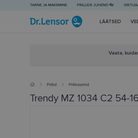
TARNE JA MAKSMINE
PRILLIDE JUHEND 👓
VIRTUAA
LÄÄTSED
VE
Vaata, kuidas
Prillid
Prilliraamid
Trendy MZ 1034 C2 54-1