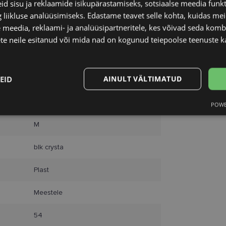
d sisu ja reklaamide isikupärastamiseks, sotsiaalse meedia funk
Unisend
liikluse analüüsimiseks. Edastame teavet selle kohta, kuidas meie
Omniva
 meedia, reklaami- ja analüüsipartneritele, kes võivad seda kom
SmartPosti
Kuller
te neile esitanud või mida nad on kogunud teiepoolse teenuste k
EID
AINULT VÄLTIMATUD
TRENDY
54-16
POWE
Statistika
Turustamine
M
blk crysta
Plast
Vajalik
Statistika
Turustamine
Eelistused
Meestele
aitavad parandada kodulehe kasutamismugavust, võimaldades põhifunktsioone nagu le
kaitstud aladele. Koduleht ei tööta ilma nende küpsisteta korralikult.
54
Pakkuja
/
Aegumine
Kirjeldus