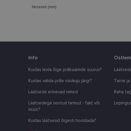
Ninasild (mm)
clientId
country_ok
csrftoken
Info
Ostlem
CookieScriptConse
Kuidas leida õige prilliraamide suurus?
Läätsede
shipping_country
Kuidas valida prille näokuju järgi?
Tarne ja
Läätsede erinevad nimed
Raha tag
Pakkuja
/
Nimi
Nimi
Domeen
Läätsedega seotud hirmud - fakt või
Lepingus
_ga
_gcl_au
müüt?
Google
LLC
.lensor.ee
Kuidas läätsesid õigesti hooldada?
_fbp
Meta
Platform