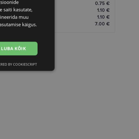
tsioonide
0.75 €
 saiti kasutate,
1.10 €
bineerida muu
1.10 €
7.00 €
asutamise käigus.
LUBA KÕIK
RED BY COOKIESCRIPT
Eelistused
htedel navigeerimine