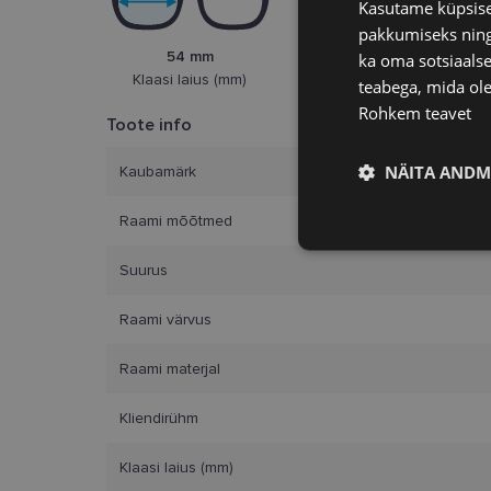
Kasutame küpsisei
pakkumiseks ning 
54 mm
ka oma sotsiaalse
16 mm
Klaasi laius (mm)
Ninasild (mm)
teabega, mida ole
Rohkem teavet
Toote info
NÄITA ANDM
Kaubamärk
Raami mõõtmed
Vajalik
Suurus
Raami värvus
Raami materjal
Kliendirühm
Vajalikud küpsised 
ja juurdepääsu saidi 
Klaasi laius (mm)
Nimi