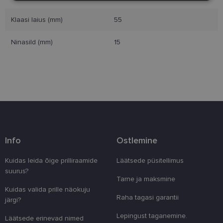
Klaasi laius (mm)
55
Eelistused
Ninasild (mm)
15
Vajalik
Statistika
Turustamine
Eelistused
Vajalikud küpsised aitavad parandada kodulehe
Info
Ostlemine
kasutamismugavust, võimaldades põhifunktsioone
nagu lehtedel navigeerimine ja juurdepääsu saidi
kaitstud aladele. Koduleht ei tööta ilma nende
Kuidas leida õige prilliraamide
Läätsede püsitellimus
küpsisteta korralikult.
suurus?
Tarne ja maksmine
Pakkuja
/
Nimi
Aegumine
Kirjeldus
Kuidas valida prille näokuju
Domeen
Raha tagasi garantii
järgi?
clientId
www.lensor.ee
1 aasta
Seda küpsist
unikaalsete 
Lepingust taganemine.
Läätsede erinevad nimed
eristamiseks