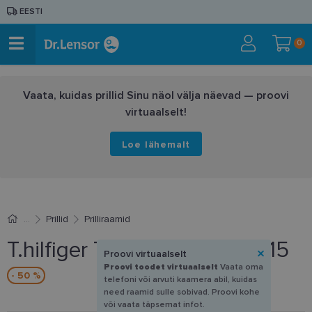
EESTI
0
Vaata, kuidas prillid Sinu näol välja näevad — proovi
virtuaalselt!
Loe lähemalt
Prillid
Prilliraamid
T.hilfiger TH 2059 C9A 55-15
Proovi virtuaalselt
Proovi toodet virtuaalselt
Vaata oma
- 50 %
telefoni või arvuti kaamera abil, kuidas
need raamid sulle sobivad. Proovi kohe
või vaata täpsemat infot.