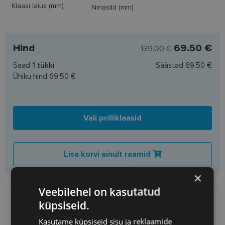
Klaasi laius (mm)
Ninasild (mm)
Hind
69.50 €
139.00 €
Saad
1
tükki
Säästad
69.50 €
Ühiku hind
69.50 €
Vali prilliklaasid
Lisa korvi ainult raamid
×
Veebilehel on kasutatud
küpsiseid.
SAATMINE
EESTI
Kasutame küpsiseid sisu ja reklaamide