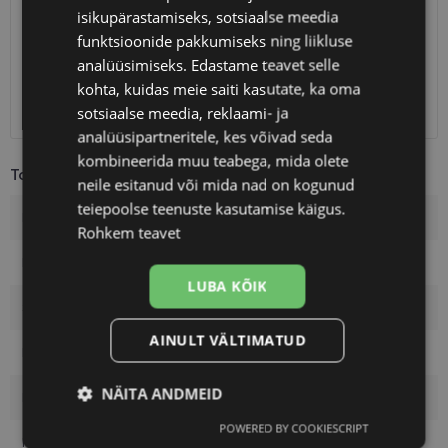
Eeldatav tarnekuupäev
kolmapäev 12. august 2026
isikupärastamiseks, sotsiaalse meedia
funktsioonide pakkumiseks ning liikluse
Unisend
0.75 €
analüüsimiseks. Edastame teavet selle
Omniva
1.10 €
kohta, kuidas meie saiti kasutate, ka oma
SmartPosti
1.10 €
Kuller
7.00 €
sotsiaalse meedia, reklaami- ja
analüüsipartneritele, kes võivad seda
kombineerida muu teabega, mida olete
Toote info
neile esitanud või mida nad on kogunud
teiepoolse teenuste kasutamise käigus.
Kaubamärk
TOMMY HILFIGER
Rohkem teavet
Raami mõõtmed
55-15
LUBA KÕIK
Suurus
M
AINULT VÄLTIMATUD
Raami värvus
red
NÄITA ANDMEID
Raami materjal
Plast
POWERED BY COOKIESCRIPT
Vajalik
Statistika
Turustamine
Kliendirühm
Naistele