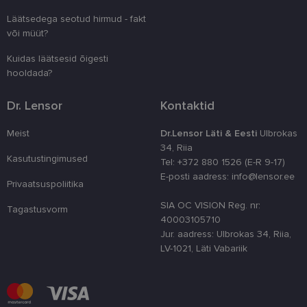
kliendi ident
juhuslikult 
Läätsedega seotud hirmud - fakt
numbri. Sed
kasutaja ko
või müüt?
parandamise
optimeerides
Kuidas läätsesid õigesti
jõudlust ja
funktsionaal
hooldada?
country_ok
www.lensor.ee
1 aasta
Dr. Lensor
Kontaktid
csrftoken
www.lensor.ee
11 kuud 4
See küpsis 
nädalat
Pythoni Dja
veebiarendu
Meist
Dr.Lensor Läti & Eesti
Ulbrokas
See on loodu
34, Riia
kaitsta saiti
Kasutustingimused
tarkvararünn
Tel: +372 880 1526 (E-R 9-17)
veebivormid
E-posti aadress: info@lensor.ee
Privaatsuspoliitika
CookieScriptConsent
11 kuud 3
Teenus Cook
CookieScript
nädalat
kasutab seda
www.lensor.ee
SIA OC VISION Reg. nr:
külastajate 
Tagastusvorm
nõusoleku ee
40003105710
meeldejätmi
Jur. aadress: Ulbrokas 34, Riia,
vajalik selle
Script.com k
LV-1021, Läti Vabariik
bänner korra
töötaks.
shipping_country
www.lensor.ee
1 aasta