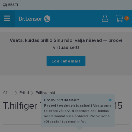
EESTI
0
Vaata, kuidas prillid Sinu näol välja näevad — proovi
virtuaalselt!
Loe lähemalt
Prillid
Prilliraamid
Proovi virtuaalselt
T.hilfiger TH 2055 09Q 54-15
Proovi toodet virtuaalselt
Vaata oma
telefoni või arvuti kaamera abil, kuidas
need raamid sulle sobivad. Proovi kohe
või vaata täpsemat infot.