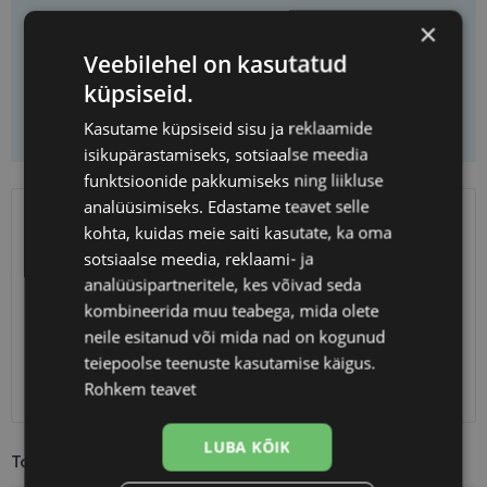
×
Vali prilliklaasid
Veebilehel on kasutatud
küpsiseid.
Lisa korvi ainult raamid
Kasutame küpsiseid sisu ja reklaamide
isikupärastamiseks, sotsiaalse meedia
funktsioonide pakkumiseks ning liikluse
analüüsimiseks. Edastame teavet selle
kohta, kuidas meie saiti kasutate, ka oma
SAATMINE
EESTI
sotsiaalse meedia, reklaami- ja
analüüsipartneritele, kes võivad seda
Eeldatav tarnekuupäev
esmaspäev 17. august 2026
kombineerida muu teabega, mida olete
Unisend
0.75 €
neile esitanud või mida nad on kogunud
Omniva
1.10 €
teiepoolse teenuste kasutamise käigus.
SmartPosti
1.10 €
Rohkem teavet
Kuller
7.00 €
LUBA KÕIK
Toote info