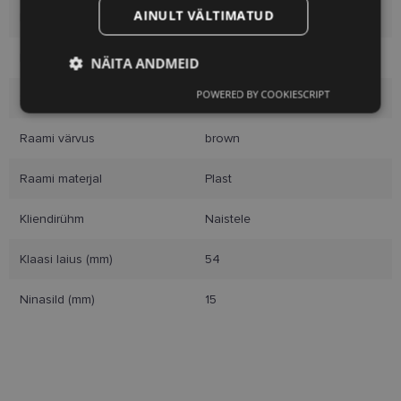
AINULT VÄLTIMATUD
Kaubamärk
TOMMY HILFIGER
Raami mõõtmed
54-15
NÄITA ANDMEID
POWERED BY COOKIESCRIPT
Suurus
S
Vajalik
Statistika
Turustamine
Raami värvus
brown
Eelistused
Raami materjal
Plast
Kliendirühm
Naistele
Klaasi laius (mm)
54
Vajalik
Statistika
Turustamine
Ninasild (mm)
15
Eelistused
Vajalikud küpsised aitavad parandada kodulehe
kasutamismugavust, võimaldades põhifunktsioone
nagu lehtedel navigeerimine ja juurdepääsu saidi
kaitstud aladele. Koduleht ei tööta ilma nende