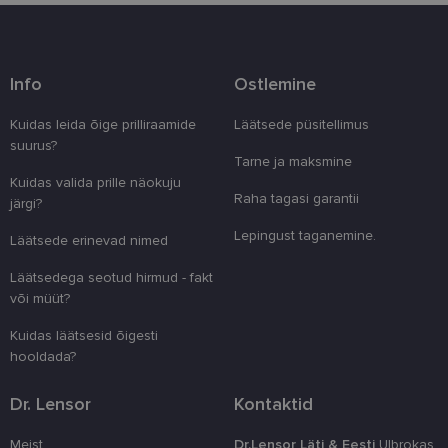
küpsisteta korralikult.
Pakkuja
/
Nimi
Aegumine
Kirjeldus
Domeen
Info
Ostlemine
clientId
www.lensor.ee
1 aasta
Seda küpsist
unikaalsete 
eristamiseks
Kuidas leida õige prilliraamide
Läätsede püsitellimus
kliendi ident
juhuslikult 
suurus?
numbri. Sed
Tarne ja maksmine
kasutaja ko
Kuidas valida prille näokuju
parandamise
Raha tagasi garantii
optimeerides
järgi?
jõudlust ja
funktsionaal
Lepingust taganemine.
Läätsede erinevad nimed
country_ok
www.lensor.ee
1 aasta
Läätsedega seotud hirmud - fakt
csrftoken
www.lensor.ee
11 kuud 4
See küpsis 
või müüt?
nädalat
Pythoni Dja
veebiarendu
See on loodu
Kuidas läätsesid õigesti
kaitsta saiti
tarkvararünn
hooldada?
veebivormid
CookieScriptConsent
11 kuud 3
Teenus Cook
CookieScript
Dr. Lensor
Kontaktid
nädalat
kasutab seda
www.lensor.ee
külastajate 
nõusoleku ee
Meist
Dr.Lensor Läti & Eesti
Ulbrokas