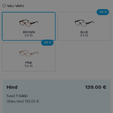
VALI VÄRV
-33 %
BROWN
BLUE
54-15
54-15
-33 %
PINK
54-15
Hind
139.00 €
Saad
1
tükki
Ühiku hind
139.00 €