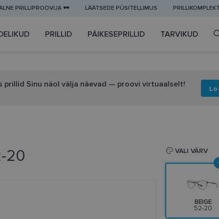
LNE PRILLIPROOVIJA 🕶️
LÄÄTSEDE PÜSITELLIMUS
PRILLIKOMPLEK
DELIKUD
PRILLID
PÄIKESEPRILLID
TARVIKUD
 prillid Sinu näol välja näevad — proovi virtuaalselt!
Lo
2-20
VALI VÄRV
BEIGE
52-20