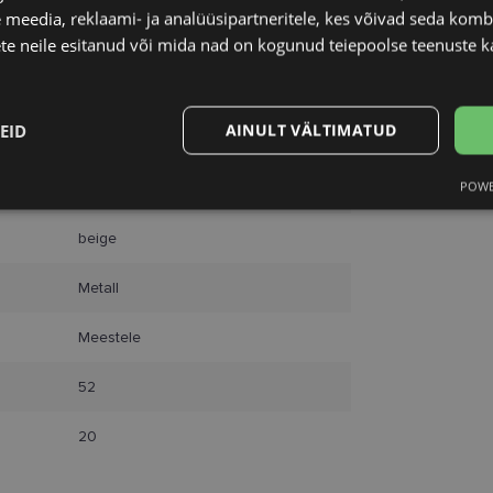
 meedia, reklaami- ja analüüsipartneritele, kes võivad seda kom
te neile esitanud või mida nad on kogunud teiepoolse teenuste k
RAY-BAN
EID
AINULT VÄLTIMATUD
52-20
POWE
M
Statistika
Turustamine
beige
Metall
Meestele
Vajalik
Statistika
Turustamine
Eelistused
52
aitavad parandada kodulehe kasutamismugavust, võimaldades põhifunktsioone nagu le
kaitstud aladele. Koduleht ei tööta ilma nende küpsisteta korralikult.
20
Pakkuja
/
Aegumine
Kirjeldus
Domeen
www.lensor.ee
1 aasta
Seda küpsist kasutatakse unikaalsete kasutajate er