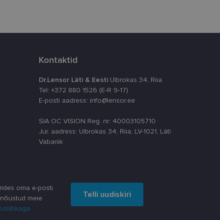
numbri. Seda
timeerides
splatvormiga. See
kvararünnakute eest
Kontaktid
astajate küpsiste
Dr.Lensor Läti & Eesti
Ulbrokas 34, Riia
k selleks, et
Tel: +372 880 1526 (E-R 9-17)
aks.
E-posti aadress: info@lensor.ee
SIA OC VISION Reg. nr: 40003105710
Jur. aadress: Ulbrokas 34, Riia, LV-1021, Läti
Vabariik
ta, kuidas
siga - see on
ppkasutaja võis
utatavale
dsete kasutajate
likult genereeritud
rides oma e-posti
a seda kasutatakse
reaalajas pakkumisi
Telli uudiskiri
 nõustud meie
 kampaaniate
poliitikaga
äilitamiseks.