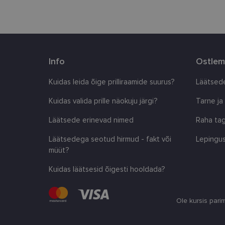
country_ok
csrftoken
Info
Ostlem
CookieScriptConse
Kuidas leida õige prilliraamide suurus?
Läätsede
Kuidas valida prille näokuju järgi?
Tarne ja
shipping_country
Läätsede erinevad nimed
Raha tag
Läätsedega seotud hirmud - fakt või
Lepingus
Pakkuja
/
Nimi
Nimi
müüt?
Domeen
_ga
_gcl_au
Google
Kuidas läätsesid õigesti hooldada?
LLC
.lensor.ee
_fbp
Meta
Ole kursis pari
Platform
Inc.
.lensor.ee
_ga_SWG4NN6WCY