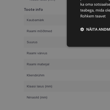
Ninasild (mm)
ka oma sotsiaalse
Toote info
teabega, mida ole
Rohkem teavet
Kaubamärk
NÄITA ANDM
Raami mõõtmed
Suurus
Vajalik
Raami värvus
Raami materjal
Kliendirühm
Klaasi laius (mm)
Vajalikud küpsised 
ja juurdepääsu saidi 
Ninasild (mm)
Nimi
clientId