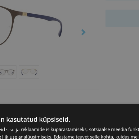
on kasutatud küpsiseid.
d sisu ja reklaamide isikupärastamiseks, sotsiaalse meedia funk
liikluse analüüsimiseks. Edastame teavet selle kohta, kuidas meie