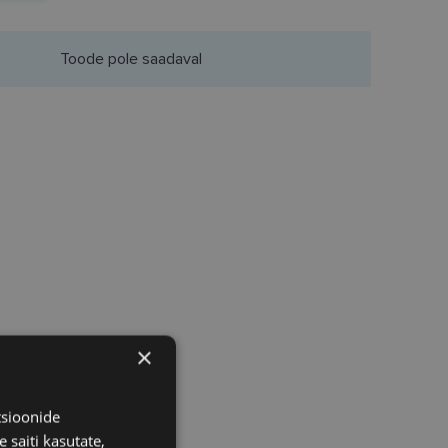
Toode pole saadaval
×
tsioonide
 saiti kasutate,