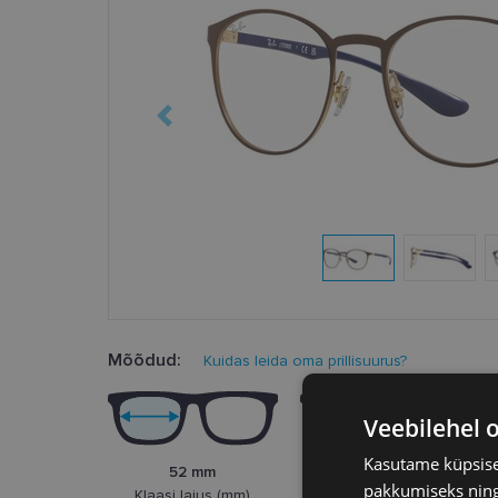
Mõõdud:
Kuidas leida oma prillisuurus?
Veebilehel 
Kasutame küpsisei
52 mm
20 mm
pakkumiseks ning 
Klaasi laius (mm)