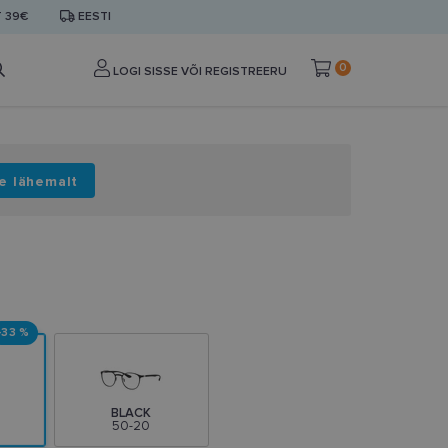
T 39€
EESTI
0
LOGI SISSE VÕI REGISTREERU
e lähemalt
-33 %
BLACK
50-20