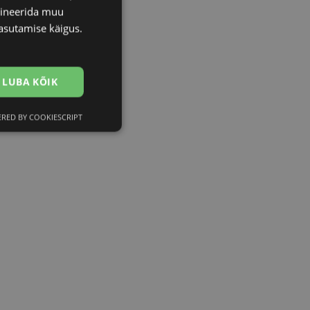
bineerida muu
asutamise käigus.
LUBA KÕIK
RED BY COOKIESCRIPT
Eelistused
htedel navigeerimine
istamiseks, määrates