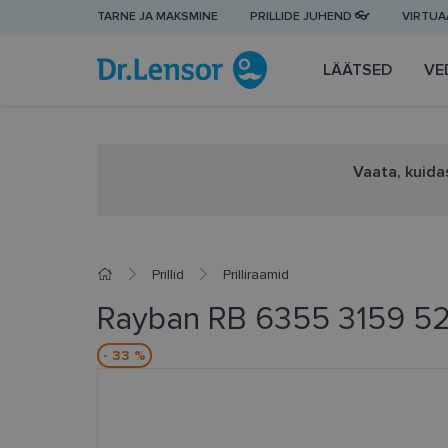
TARNE JA MAKSMINE
PRILLIDE JUHEND 👓
VIRTUAA
LÄÄTSED
VE
Vaata, kuidas
Prillid
Prilliraamid
Rayban RB 6355 3159 5
- 33 %