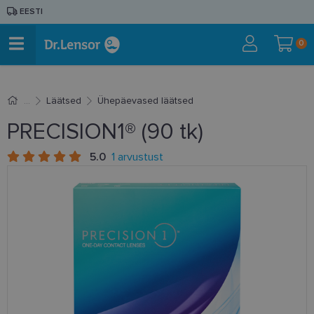
EESTI
0
Läätsed
Ühepäevased läätsed
PRECISION1® (90 tk)
5.0
1 arvustust