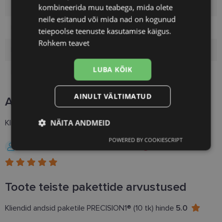
Tootja
ALCON
kombineerida muu teabega, mida olete
neile esitanud või mida nad on kogunud
Bränd
PRECISION1
teiepoolse teenuste kasutamise käigus.
Rohkem teavet
Kasutamise kestus
Päev
LUBA KÕIK
Pakett
90
AINULT VÄLTIMATUD
Arvustused
1
NÄITA ANDMEID
Kliendid andsid tootele PRECISION1® (90 tk) hinde
5.0
POWERED BY COOKIESCRIPT
Vajalik
Statistika
Turustamine
Kazimieras D.
23.03.2023, Leedu
Eelistused
Toote teiste pakettide arvustused
Kliendid andsid paketile PRECISION1® (10 tk) hinde
5.0