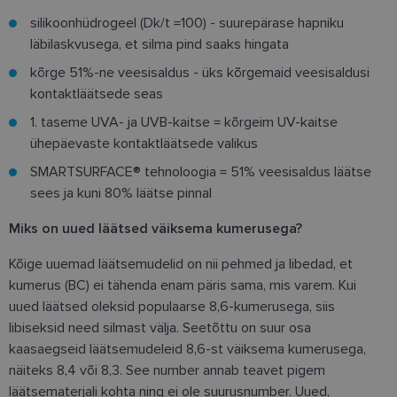
silikoonhüdrogeel (Dk/t =100) - suurepärase hapniku
läbilaskvusega, et silma pind saaks hingata
kõrge 51%-ne veesisaldus - üks kõrgemaid veesisaldusi
kontaktläätsede seas
1. taseme UVA- ja UVB-kaitse = kõrgeim UV-kaitse
ühepäevaste kontaktläätsede valikus
SMARTSURFACE® tehnoloogia = 51% veesisaldus läätse
sees ja kuni 80% läätse pinnal
Miks on uued läätsed väiksema kumerusega?
Kõige uuemad läätsemudelid on nii pehmed ja libedad, et
kumerus (BC) ei tähenda enam päris sama, mis varem. Kui
uued läätsed oleksid populaarse 8,6-kumerusega, siis
libiseksid need silmast välja. Seetõttu on suur osa
kaasaegseid läätsemudeleid 8,6-st väiksema kumerusega,
näiteks 8,4 või 8,3. See number annab teavet pigem
läätsematerjali kohta ning ei ole suurusnumber. Uued,