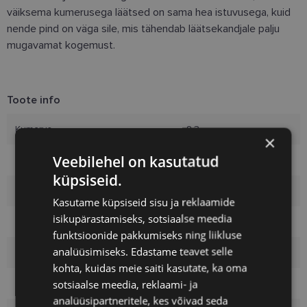
väiksema kumerusega läätsed on sama hea istuvusega, kuid
nende pind on väga sile, mis tähendab läätsekandjale palju
mugavamat kogemust.
Toote info
Kumerus
8.3
×
Veebilehel on kasutatud
Diameeter
14.2
küpsiseid.
Materjal
Verofilcon A
Kasutame küpsiseid sisu ja reklaamide
isikupärastamiseks, sotsiaalse meedia
Veesisaldus
51%
funktsioonide pakkumiseks ning liikluse
analüüsimiseks. Edastame teavet selle
DK/l, Dk/t
100
kohta, kuidas meie saiti kasutate, ka oma
sotsiaalse meedia, reklaami- ja
Disain
Sfääriline
analüüsipartneritele, kes võivad seda