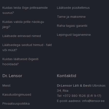
küpsist seansi
oleku
Kuidas leida õige prilliraamide
Läätsede püsitellimus
säilitamiseks.
suurus?
__kla_id
1 aasta 1
Jälgitakse, kui
Klaviyo Inc.
Tarne ja maksmine
kuu
keegi klõpsab 
www.lensor.ee
veebisaidile
Kuidas valida prille näokuju
Klaviyo e-post
Raha tagasi garantii
järgi?
aadressi
Lepingust taganemine.
Läätsede erinevad nimed
Läätsedega seotud hirmud - fakt
või müüt?
Kuidas läätsesid õigesti
hooldada?
Dr. Lensor
Kontaktid
Meist
Dr.Lensor Läti & Eesti
Ulbrokas
34, Riia
Kasutustingimused
Tel: +372 880 1526 (E-R 9-17)
E-posti aadress: info@lensor.ee
Privaatsuspoliitika