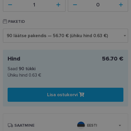
PAKETID
90 läätse pakendis — 56.70 € (ühiku hind 0.63 €)
Hind
56.70 €
Saad
90
tükki
Ühiku hind
0.63 €
Lisa ostukorvi
SAATMINE
EESTI