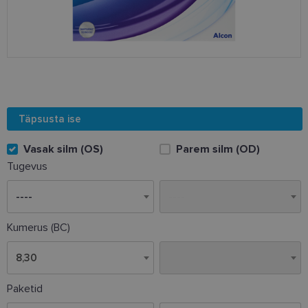
Täpsusta ise
Vasak silm (OS)
Parem silm (OD)
Tugevus
Kumerus (BC)
8,30
8,30
Paketid