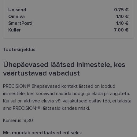
Unisend
0.75 €
Omniva
1.10 €
SmartPosti
1.10 €
Kuller
7.00 €
Tootekirjeldus
Ühepäevased läätsed inimestele, kes
väärtustavad vabadust
PRECISION1® ühepäevased kontaktläätsed on loodud
inimestele, kes soovivad nautida hoogu ja elada piiranguteta.
Kui sul on aktiivne eluviis või väljakutseid esitav töö, ei takista
sind PRECISION1® läätsesid kandes miski.
Kumerus: 8,30
Mis muudab need läätsed eriliseks: