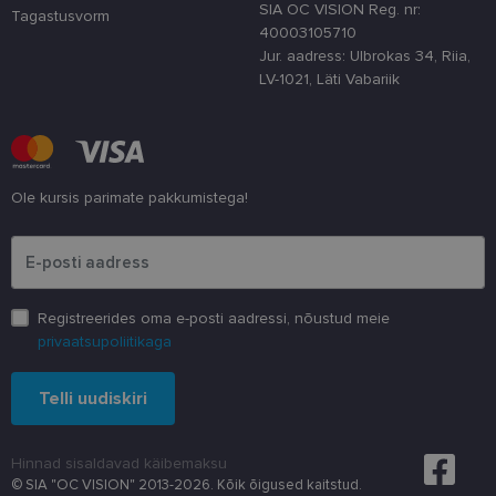
SIA OC VISION Reg. nr:
Tagastusvorm
40003105710
Jur. aadress: Ulbrokas 34, Riia,
LV-1021, Läti Vabariik
Ole kursis parimate pakkumistega!
Palun sisesta e-posti aadress
Registreerides oma e-posti aadressi, nõustud meie
privaatsupoliitikaga
Telli uudiskiri
Hinnad sisaldavad käibemaksu
© SIA "OC VISION" 2013-2026. Kõik õigused kaitstud.