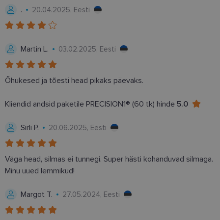
csrftoken
www.lensor.ee
11 kuud 4
See küpsis 
.
20.04.2025, Eesti
nädalat
Pythoni Dja
veebiarendu
See on loodu
kaitsta saiti
tarkvararünn
Martin L.
03.02.2025, Eesti
veebivormid
CookieScriptConsent
11 kuud 3
Teenus Cook
CookieScript
nädalat
kasutab seda
www.lensor.ee
külastajate 
Õhukesed ja tõesti head pikaks päevaks.
nõusoleku ee
meeldejätmi
vajalik selle
Kliendid andsid paketile PRECISION1® (60 tk) hinde
5.0
Script.com k
bänner korra
töötaks.
Sirli P.
20.06.2025, Eesti
shipping_country
www.lensor.ee
1 aasta
Väga head, silmas ei tunnegi. Super hästi kohanduvad silmaga.
Minu uued lemmikud!
Pakkuja
/
Nimi
Aegumine
Kirjeldus
Domeen
Margot T.
27.05.2024, Eesti
Pakkuja
/
Nimi
Aegumine
Kirjeldus
_ga
1 aasta 1
See küpsise n
Google LLC
Domeen
kuu
on seotud Go
.lensor.ee