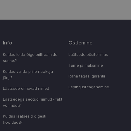
Vajalik
Statistika
Turustamine
Info
Ostlemine
Eelistused
Kuidas leida õige prilliraamide
Läätsede püsitellimus
Vajalikud küpsised aitavad parandada kodulehe
suurus?
kasutamismugavust, võimaldades põhifunktsioone
Tarne ja maksmine
nagu lehtedel navigeerimine ja juurdepääsu saidi
Kuidas valida prille näokuju
kaitstud aladele. Koduleht ei tööta ilma nende
Raha tagasi garantii
järgi?
küpsisteta korralikult.
Lepingust taganemine.
Pakkuja
/
Läätsede erinevad nimed
Nimi
Aegumine
Kirjeldus
Domeen
Läätsedega seotud hirmud - fakt
clientId
www.lensor.ee
1 aasta
Seda küpsist
unikaalsete 
või müüt?
eristamiseks
kliendi ident
Kuidas läätsesid õigesti
juhuslikult 
numbri. Sed
hooldada?
kasutaja ko
parandamise