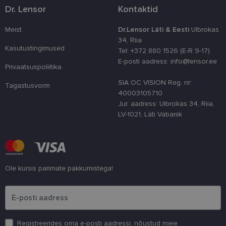
optimeerides
Dr. Lensor
Kontaktid
jõudlust ja
funktsionaal
Meist
Dr.Lensor Läti & Eesti
Ulbrokas
country_ok
www.lensor.ee
1 aasta
34, Riia
csrftoken
www.lensor.ee
11 kuud 4
See küpsis 
Kasutustingimused
Tel: +372 880 1526 (E-R 9-17)
nädalat
Pythoni Dja
E-posti aadress: info@lensor.ee
veebiarendu
Privaatsuspoliitika
See on loodu
kaitsta saiti
SIA OC VISION Reg. nr:
tarkvararünn
Tagastusvorm
veebivormid
40003105710
Jur. aadress: Ulbrokas 34, Riia,
CookieScriptConsent
11 kuud 3
Teenus Cook
CookieScript
nädalat
kasutab seda
www.lensor.ee
LV-1021, Läti Vabariik
külastajate 
nõusoleku ee
meeldejätmi
vajalik selle
Script.com k
bänner korra
töötaks.
Ole kursis parimate pakkumistega!
shipping_country
www.lensor.ee
1 aasta
Palun sisesta e-posti aadress
Registreerides oma e-posti aadressi, nõustud meie