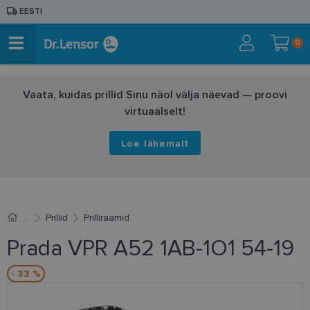
EESTI
0
Vaata, kuidas prillid Sinu näol välja näevad — proovi
virtuaalselt!
Loe lähemalt
Prillid
Prilliraamid
Prada VPR A52 1AB-1O1 54-19
- 33 %