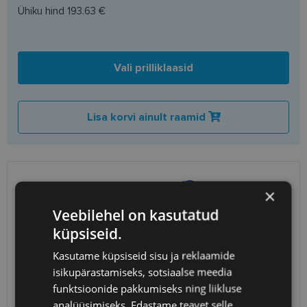
Ühiku hind
193.63 €
Vali prilliklaasid
Lisa korvi ainult raamid
SAATMINE
EESTI
×
Veebilehel on kasutatud
Eeldatav tarnekuupäev
neljapäev 13. august 2026
küpsiseid.
Unisend
0.75 €
Kasutame küpsiseid sisu ja reklaamide
Omniva
1.10 €
isikupärastamiseks, sotsiaalse meedia
SmartPosti
1.10 €
funktsioonide pakkumiseks ning liikluse
Kuller
7.00 €
analüüsimiseks. Edastame teavet selle