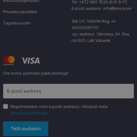
Kasutustingimused
Tel: +372 880 1526 (E-R 9-17)
country_ok
www.lensor.ee
1 aasta
E-posti aadress: info@lensor.ee
Privaatsuspoliitika
csrftoken
www.lensor.ee
11 kuud 4
See küpsis 
nädalat
Pythoni Dja
SIA OC VISION Reg. nr:
veebiarendu
Tagastusvorm
See on loodu
40003105710
kaitsta saiti
Jur. aadress: Ulbrokas 34, Riia,
tarkvararünn
veebivormid
LV-1021, Läti Vabariik
CookieScriptConsent
11 kuud 3
Teenus Cook
CookieScript
nädalat
kasutab seda
www.lensor.ee
külastajate 
nõusoleku ee
meeldejätmi
vajalik selle
Ole kursis parimate pakkumistega!
Script.com k
bänner korra
Palun sisesta e-posti aadress
töötaks.
shipping_country
www.lensor.ee
1 aasta
Registreerides oma e-posti aadressi, nõustud meie
privaatsupoliitikaga
Pakkuja
/
Nimi
Aegumine
Kirjeldus
Telli uudiskiri
Domeen
Pakkuja
/
Nimi
Aegumine
Kirjeldus