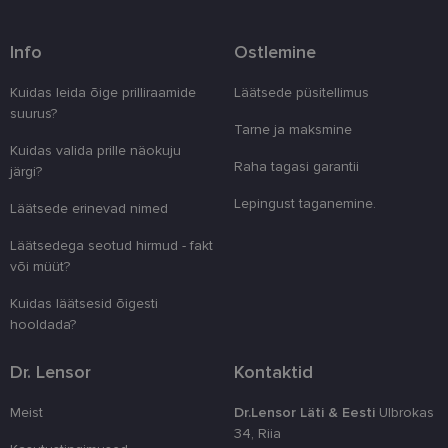
Info
Ostlemine
Vajalik
Statistika
Turustamine
Kuidas leida õige prilliraamide
Läätsede püsitellimus
suurus?
Eelistused
Tarne ja maksmine
Kuidas valida prille näokuju
Vajalikud küpsised aitavad parandada kodulehe
Raha tagasi garantii
järgi?
kasutamismugavust, võimaldades põhifunktsioone
nagu lehtedel navigeerimine ja juurdepääsu saidi
Lepingust taganemine.
kaitstud aladele. Koduleht ei tööta ilma nende
Läätsede erinevad nimed
küpsisteta korralikult.
Läätsedega seotud hirmud - fakt
Pakkuja
/
Nimi
Aegumine
Kirjeldus
või müüt?
Domeen
clientId
www.lensor.ee
1 aasta
Seda küpsist
Kuidas läätsesid õigesti
unikaalsete 
eristamiseks
hooldada?
kliendi ident
juhuslikult 
numbri. Sed
Dr. Lensor
Kontaktid
kasutaja ko
parandamise
optimeerides
Meist
Dr.Lensor Läti & Eesti
Ulbrokas
jõudlust ja
34, Riia
funktsionaal