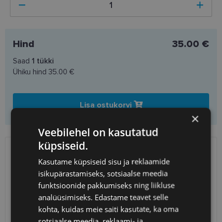
Hind
35.00 €
Saad
1
tükki
Ühiku hind
35.00 €
Lisa ostukorvi
×
Veebilehel on kasutatud
küpsiseid.
SAATMINE
EESTI
Kasutame küpsiseid sisu ja reklaamide
isikupärastamiseks, sotsiaalse meedia
Eeldatav tarnekuupäev
teisipäev 11. august 2026
funktsioonide pakkumiseks ning liikluse
analüüsimiseks. Edastame teavet selle
Unisend
0.75 €
kohta, kuidas meie saiti kasutate, ka oma
Omniva
1.10 €
SmartPosti
1.10 €
sotsiaalse meedia, reklaami- ja