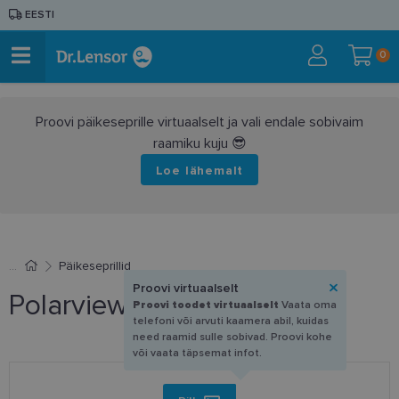
EESTI
0
Proovi päikeseprille virtuaalselt ja vali endale sobivaim
raamiku kuju 😎
Loe lähemalt
Päikeseprillid
Proovi virtuaalselt
Polarview PV 604 C
Proovi toodet virtuaalselt
Vaata oma
telefoni või arvuti kaamera abil, kuidas
need raamid sulle sobivad. Proovi kohe
või vaata täpsemat infot.