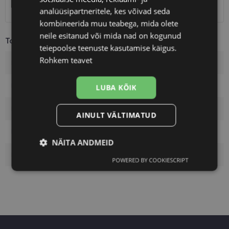
Kuller
7.00 €
analüüsipartneritele, kes võivad seda
kombineerida muu teabega, mida olete
neile esitanud või mida nad on kogunud
Toote info
teiepoolse teenuste kasutamise käigus.
Rohkem teavet
Kaubamärk
POLARVIEW
Raami värvus
black
LUBA KÕIK
Raami materjal
Plast
AINULT VÄLTIMATUD
Kliendirühm
Naistele
NÄITA ANDMEID
Klaasi pinnakate
Polariseeritud
POWERED BY COOKIESCRIPT
Vajalik
Statistika
Turustamine
Eelistused