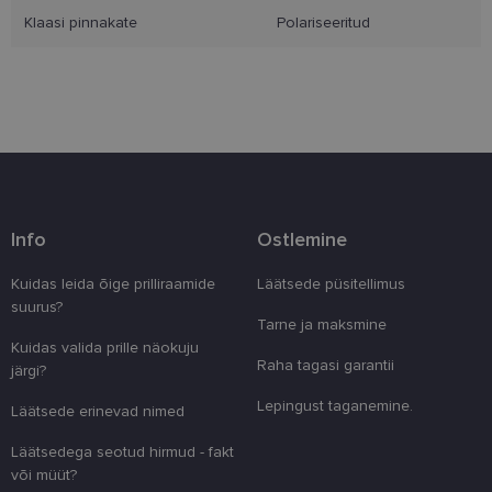
Klaasi pinnakate
Polariseeritud
Eelistused
Vajalik
Statistika
Turustamine
Eelistused
Info
Ostlemine
Vajalikud küpsised aitavad parandada kodulehe
kasutamismugavust, võimaldades põhifunktsioone
Kuidas leida õige prilliraamide
Läätsede püsitellimus
nagu lehtedel navigeerimine ja juurdepääsu saidi
suurus?
kaitstud aladele. Koduleht ei tööta ilma nende
Tarne ja maksmine
küpsisteta korralikult.
Kuidas valida prille näokuju
Raha tagasi garantii
Pakkuja
/
järgi?
Nimi
Aegumine
Kirjeldus
Domeen
Lepingust taganemine.
Läätsede erinevad nimed
clientId
www.lensor.ee
1 aasta
Seda küpsist
unikaalsete 
eristamiseks
Läätsedega seotud hirmud - fakt
kliendi ident
või müüt?
juhuslikult 