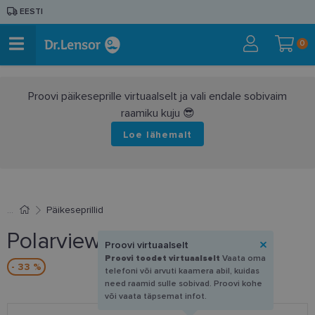
EESTI
0
Proovi päikeseprille virtuaalselt ja vali endale sobivaim
raamiku kuju 😎
Loe lähemalt
Päikeseprillid
Polarview PV 300 B
Proovi virtuaalselt
Proovi toodet virtuaalselt
Vaata oma
- 33 %
telefoni või arvuti kaamera abil, kuidas
need raamid sulle sobivad. Proovi kohe
või vaata täpsemat infot.