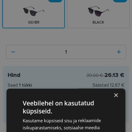
GD/BR
BLACK
Hind
26.13 €
39.00 €
Saad
1
tükki
Säästad
12.87 €
Ühiku hind
26.13 €
×
Veebilehel on kasutatud
küpsiseid.
Lisa ostukorvi
Kasutame küpsiseid sisu ja reklaamide
isikupärastamiseks, sotsiaalse meedia