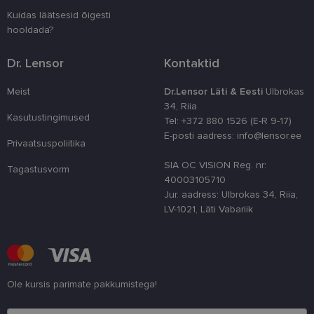
numbri. Sed
kasutaja ko
Kuidas läätsesid õigesti
parandamise
hooldada?
optimeerides
jõudlust ja
funktsionaal
Dr. Lensor
Kontaktid
country_ok
www.lensor.ee
1 aasta
csrftoken
www.lensor.ee
11 kuud 4
See küpsis 
Meist
Dr.Lensor Läti & Eesti
Ulbrokas
nädalat
Pythoni Dja
34, Riia
veebiarendu
Kasutustingimused
See on loodu
Tel: +372 880 1526 (E-R 9-17)
kaitsta saiti
E-posti aadress: info@lensor.ee
tarkvararünn
Privaatsuspoliitika
veebivormid
SIA OC VISION Reg. nr:
Tagastusvorm
CookieScriptConsent
11 kuud 3
Teenus Cook
CookieScript
nädalat
kasutab seda
40003105710
www.lensor.ee
külastajate 
Jur. aadress: Ulbrokas 34, Riia,
nõusoleku ee
meeldejätmi
LV-1021, Läti Vabariik
vajalik selle
Script.com k
bänner korra
töötaks.
shipping_country
www.lensor.ee
1 aasta
Ole kursis parimate pakkumistega!
Palun sisesta e-posti aadress