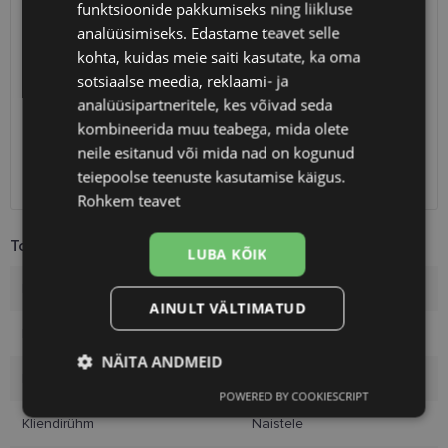
funktsioonide pakkumiseks ning liikluse
analüüsimiseks. Edastame teavet selle
SAATMINE
EESTI
kohta, kuidas meie saiti kasutate, ka oma
sotsiaalse meedia, reklaami- ja
Eeldatav tarnekuupäev
teisipäev 11. august 2026
analüüsipartneritele, kes võivad seda
Unisend
2.50 €
kombineerida muu teabega, mida olete
Omniva
3.00 €
neile esitanud või mida nad on kogunud
SmartPosti
3.00 €
teiepoolse teenuste kasutamise käigus.
Kuller
7.00 €
Rohkem teavet
Toote info
LUBA KÕIK
Kaubamärk
POLARVIEW
AINULT VÄLTIMATUD
Raami värvus
gd/br
NÄITA ANDMEID
Raami materjal
Plast
POWERED BY COOKIESCRIPT
Vajalik
Statistika
Turustamine
Kliendirühm
Naistele