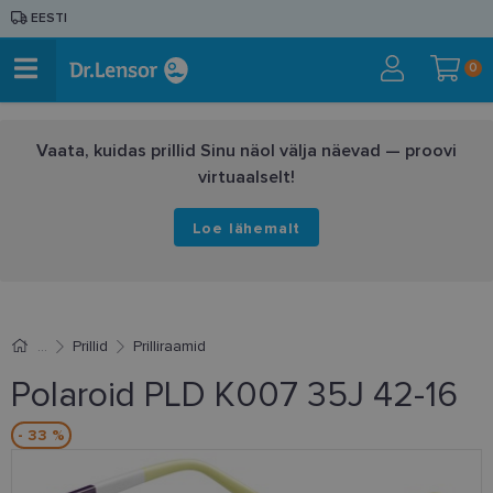
EESTI
0
Vaata, kuidas prillid Sinu näol välja näevad — proovi
virtuaalselt!
Loe lähemalt
Prillid
Prilliraamid
Polaroid PLD K007 35J 42-16
- 33 %