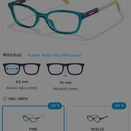
Mõõdud:
Kuidas leida oma prillisuurus?
42 mm
16 mm
Klaasi laius (mm)
Ninasild (mm)
VALI VÄRV
-33 %
-50 %
PINK
M.BLUE