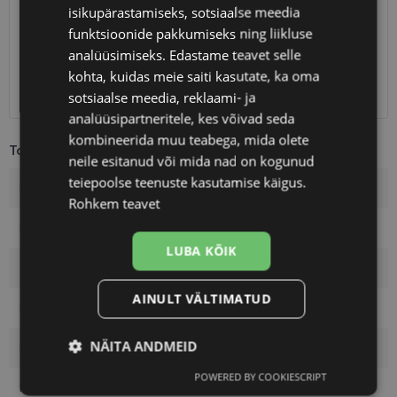
Eeldatav tarnekuupäev
laupäev 15. august 2026
isikupärastamiseks, sotsiaalse meedia
funktsioonide pakkumiseks ning liikluse
Unisend
0.75 €
analüüsimiseks. Edastame teavet selle
Omniva
1.10 €
SmartPosti
1.10 €
kohta, kuidas meie saiti kasutate, ka oma
Kuller
7.00 €
sotsiaalse meedia, reklaami- ja
analüüsipartneritele, kes võivad seda
kombineerida muu teabega, mida olete
Toote info
neile esitanud või mida nad on kogunud
teiepoolse teenuste kasutamise käigus.
Kaubamärk
POLAROID
Rohkem teavet
Raami mõõtmed
42-16
LUBA KÕIK
Suurus
S
AINULT VÄLTIMATUD
Raami värvus
pink
NÄITA ANDMEID
Raami materjal
Plast
POWERED BY COOKIESCRIPT
Vajalik
Statistika
Turustamine
Kliendirühm
Lastele