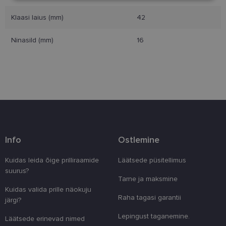
Klaasi laius (mm)
42
Eelistused
Ninasild (mm)
16
Vajalik
Statistika
Turustamine
Eelistused
Vajalikud küpsised aitavad parandada kodulehe
Info
Ostlemine
kasutamismugavust, võimaldades põhifunktsioone
nagu lehtedel navigeerimine ja juurdepääsu saidi
Kuidas leida õige prilliraamide
Läätsede püsitellimus
kaitstud aladele. Koduleht ei tööta ilma nende
küpsisteta korralikult.
suurus?
Tarne ja maksmine
Pakkuja
/
Nimi
Aegumine
Kirjeldus
Kuidas valida prille näokuju
Domeen
Raha tagasi garantii
järgi?
clientId
www.lensor.ee
1 aasta
Seda küpsist
unikaalsete 
Lepingust taganemine.
Läätsede erinevad nimed
eristamiseks