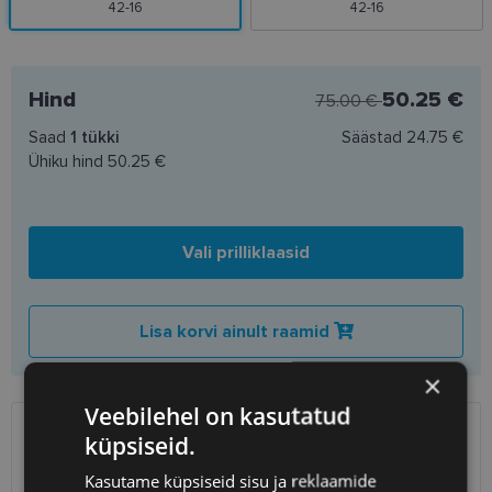
42-16
42-16
Hind
50.25 €
75.00 €
Saad
1
tükki
Säästad
24.75 €
Ühiku hind
50.25 €
Vali prilliklaasid
Lisa korvi ainult raamid
×
Veebilehel on kasutatud
küpsiseid.
SAATMINE
EESTI
Kasutame küpsiseid sisu ja reklaamide