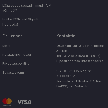
kliendi ident
juhuslikult 
Läätsedega seotud hirmud - fakt
numbri. Sed
või müüt?
kasutaja ko
parandamise
optimeerides
Kuidas läätsesid õigesti
jõudlust ja
funktsionaal
hooldada?
country_ok
www.lensor.ee
1 aasta
Dr. Lensor
Kontaktid
csrftoken
www.lensor.ee
11 kuud 4
See küpsis 
nädalat
Pythoni Dja
veebiarendu
Meist
Dr.Lensor Läti & Eesti
Ulbrokas
See on loodu
34, Riia
kaitsta saiti
Kasutustingimused
tarkvararünn
Tel: +372 880 1526 (E-R 9-17)
veebivormid
E-posti aadress: info@lensor.ee
Privaatsuspoliitika
CookieScriptConsent
11 kuud 3
Teenus Cook
CookieScript
nädalat
kasutab seda
www.lensor.ee
SIA OC VISION Reg. nr:
külastajate 
Tagastusvorm
nõusoleku ee
40003105710
meeldejätmi
Jur. aadress: Ulbrokas 34, Riia,
vajalik selle
Script.com k
LV-1021, Läti Vabariik
bänner korra
töötaks.
shipping_country
www.lensor.ee
1 aasta