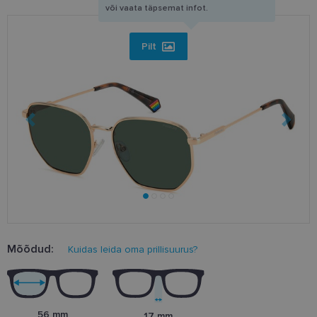
või vaata täpsemat infot.
Pilt
Mõõdud:
Kuidas leida oma prillisuurus?
56 mm
17 mm