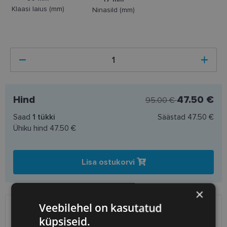
Klaasi laius (mm)
Ninasild (mm)
Hind
47.50 €
95.00 €
Saad
1
tükki
Säästad
47.50 €
Ühiku hind
47.50 €
Lisa ostukorvi
×
Veebilehel on kasutatud
SAATMINE
EESTI
küpsiseid.