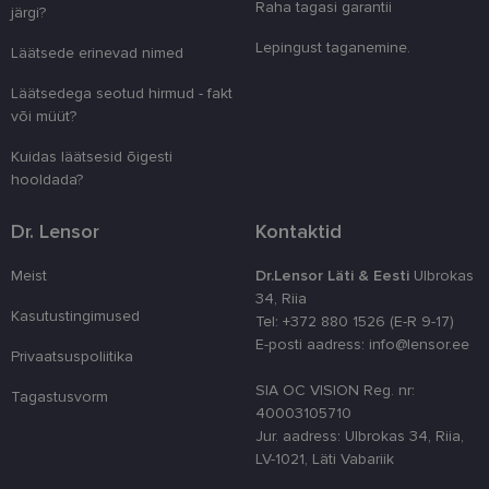
unikaalsete 
Raha tagasi garantii
järgi?
eristamiseks
kliendi ident
Lepingust taganemine.
juhuslikult 
Läätsede erinevad nimed
numbri. Sed
kasutaja ko
Läätsedega seotud hirmud - fakt
parandamise
optimeerides
või müüt?
jõudlust ja
funktsionaal
Kuidas läätsesid õigesti
country_ok
www.lensor.ee
1 aasta
hooldada?
csrftoken
www.lensor.ee
11 kuud 4
See küpsis 
nädalat
Pythoni Dja
Dr. Lensor
Kontaktid
veebiarendu
See on loodu
kaitsta saiti
Meist
Dr.Lensor Läti & Eesti
Ulbrokas
tarkvararünn
34, Riia
veebivormid
Kasutustingimused
Tel: +372 880 1526 (E-R 9-17)
CookieScriptConsent
11 kuud 3
Teenus Cook
CookieScript
E-posti aadress: info@lensor.ee
nädalat
kasutab seda
www.lensor.ee
Privaatsuspoliitika
külastajate 
nõusoleku ee
SIA OC VISION Reg. nr:
meeldejätmi
Tagastusvorm
vajalik selle
40003105710
Script.com k
Jur. aadress: Ulbrokas 34, Riia,
bänner korra
töötaks.
LV-1021, Läti Vabariik
shipping_country
www.lensor.ee
1 aasta