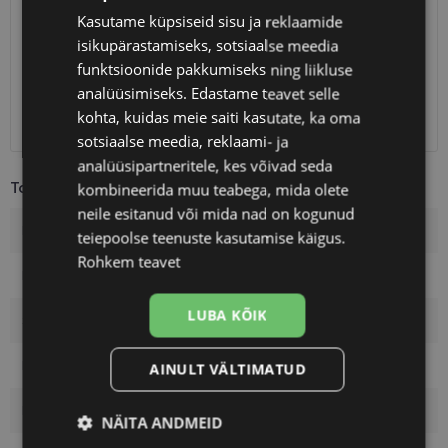
Kasutame küpsiseid sisu ja reklaamide
Eeldatav tarnekuupäev
laupäev 15. august 2026
isikupärastamiseks, sotsiaalse meedia
Unisend
0.75 €
funktsioonide pakkumiseks ning liikluse
Omniva
1.10 €
analüüsimiseks. Edastame teavet selle
SmartPosti
1.10 €
kohta, kuidas meie saiti kasutate, ka oma
Kuller
7.00 €
sotsiaalse meedia, reklaami- ja
analüüsipartneritele, kes võivad seda
Toote info
kombineerida muu teabega, mida olete
neile esitanud või mida nad on kogunud
Kaubamärk
POLAROID
teiepoolse teenuste kasutamise käigus.
Rohkem teavet
Raami mõõtmed
56-17
LUBA KÕIK
Suurus
L
Raami värvus
gold coper
AINULT VÄLTIMATUD
Raami materjal
Metall
NÄITA ANDMEID