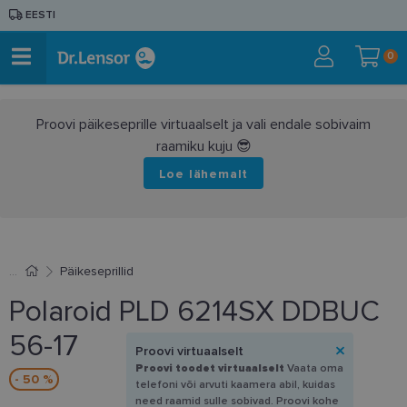
EESTI
0
Proovi päikeseprille virtuaalselt ja vali endale sobivaim
raamiku kuju 😎
Loe lähemalt
Päikeseprillid
Polaroid PLD 6214SX DDBUC
56-17
Proovi virtuaalselt
Proovi toodet virtuaalselt
Vaata oma
- 50 %
telefoni või arvuti kaamera abil, kuidas
need raamid sulle sobivad. Proovi kohe