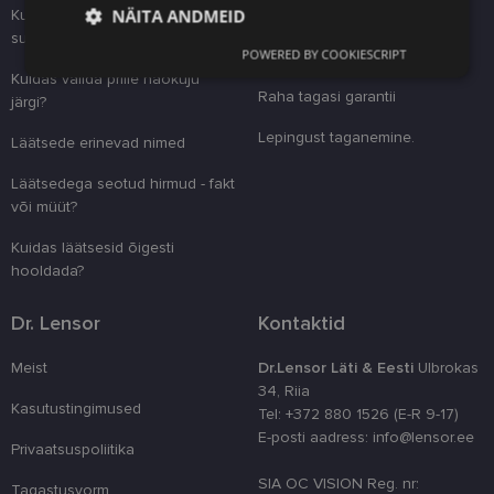
NÄITA ANDMEID
Kuidas leida õige prilliraamide
Läätsede püsitellimus
suurus?
POWERED BY COOKIESCRIPT
Tarne ja maksmine
Vajalik
Statistika
Turustamine
Kuidas valida prille näokuju
Raha tagasi garantii
järgi?
Lepingust taganemine.
Läätsede erinevad nimed
Eelistused
Läätsedega seotud hirmud - fakt
või müüt?
Kuidas läätsesid õigesti
hooldada?
Vajalik
Statistika
Turustamine
Dr. Lensor
Kontaktid
Eelistused
Meist
Dr.Lensor Läti & Eesti
Ulbrokas
Vajalikud küpsised aitavad parandada kodulehe
34, Riia
kasutamismugavust, võimaldades põhifunktsioone
Kasutustingimused
nagu lehtedel navigeerimine ja juurdepääsu saidi
Tel: +372 880 1526 (E-R 9-17)
kaitstud aladele. Koduleht ei tööta ilma nende
E-posti aadress: info@lensor.ee
küpsisteta korralikult.
Privaatsuspoliitika
Pakkuja
/
SIA OC VISION Reg. nr:
Nimi
Aegumine
Kirjeldus
Tagastusvorm