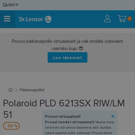
EESTI
0
Proovi päikeseprille virtuaalselt ja vali endale sobivaim
raamiku kuju 😎
Loe lähemalt
Päikeseprillid
Polaroid PLD 6213SX RIW/LM
51
Proovi virtuaalselt
Proovi toodet virtuaalselt
Vaata oma
- 33 %
telefoni või arvuti kaamera abil, kuidas
need raamid sulle sobivad. Proovi kohe