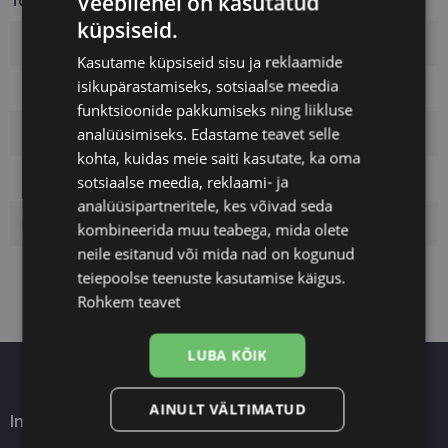
Veebilehel on kasutatud
Toote info
küpsiseid.
Kaubamärk
POLAROID
Kasutame küpsiseid sisu ja reklaamide
isikupärastamiseks, sotsiaalse meedia
Raami mõõtmed
51
funktsioonide pakkumiseks ning liikluse
analüüsimiseks. Edastame teavet selle
Raami värvus
grey
kohta, kuidas meie saiti kasutate, ka oma
Raami materjal
Plast
sotsiaalse meedia, reklaami- ja
analüüsipartneritele, kes võivad seda
Kliendirühm
Naistele
kombineerida muu teabega, mida olete
neile esitanud või mida nad on kogunud
teiepoolse teenuste kasutamise käigus.
Rohkem teavet
LUBA KÕIK
AINULT VÄLTIMATUD
Info
Ostlemine