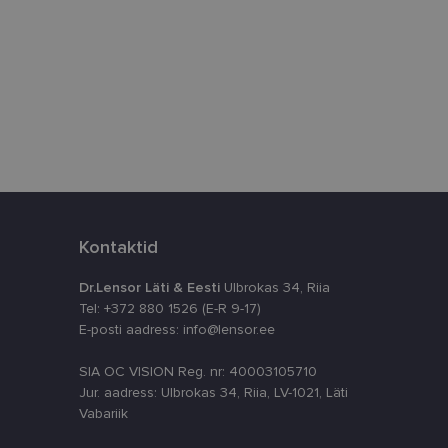
istamiseks, määrates
numbri. Seda
timeerides
splatvormiga. See
kvararünnakute eest
astajate küpsiste
k selleks, et
Kontaktid
aks.
Dr.Lensor Läti & Eesti
Ulbrokas 34, Riia
Tel: +372 880 1526 (E-R 9-17)
E-posti aadress: info@lensor.ee
SIA OC VISION Reg. nr: 40003105710
Jur. aadress: Ulbrokas 34, Riia, LV-1021, Läti
ta, kuidas
siga - see on
Vabariik
ppkasutaja võis
utatavale
dsete kasutajate
likult genereeritud