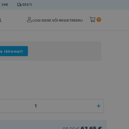
T 39€
EESTI
0
LOGI SISSE VÕI REGISTREERU
e lähemalt
63.65 €