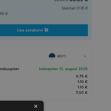
95.00 €
Säästad
31.35 €
.65 €
Lisa ostukorvi
EESTI
rnekuupäev
kolmapäev 12. august 2026
0.75 €
1.10 €
1.10 €
7.00 €
×