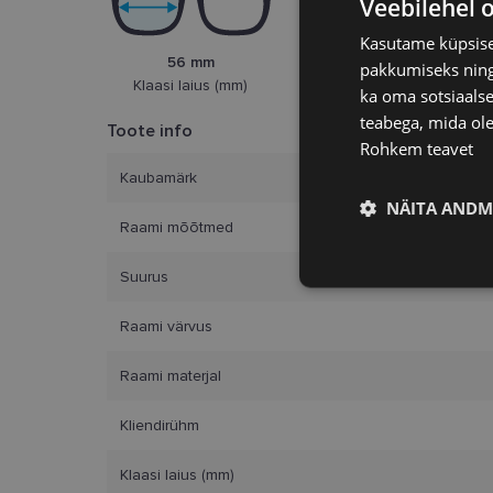
Veebilehel 
Kasutame küpsisei
56 mm
17 mm
pakkumiseks ning 
Klaasi laius (mm)
Ninasild (mm)
ka oma sotsiaalse
teabega, mida ole
Toote info
Rohkem teavet
Kaubamärk
NÄITA ANDM
Raami mõõtmed
Vajalik
Suurus
Raami värvus
Raami materjal
Kliendirühm
Vajalikud küpsised 
Klaasi laius (mm)
ja juurdepääsu saidi 