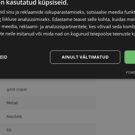
on kasutatud küpsiseid.
d sisu ja reklaamide isikupärastamiseks, sotsiaalse meedia funk
liikluse analüüsimiseks. Edastame teavet selle kohta, kuidas meie
 meedia, reklaami- ja analüüsipartneritele, kes võivad seda kom
te neile esitanud või mida nad on kogunud teiepoolse teenuste k
POLAROID
EID
AINULT VÄLTIMATUD
56-17
POWE
Statistika
Turustamine
L
gold coper
Metall
Naistele
Vajalik
Statistika
Turustamine
Eelistused
aitavad parandada kodulehe kasutamismugavust, võimaldades põhifunktsioone nagu le
56
kaitstud aladele. Koduleht ei tööta ilma nende küpsisteta korralikult.