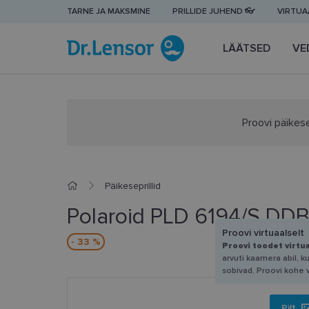
TARNE JA MAKSMINE
PRILLIDE JUHEND 👓
VIRTUAA
LÄÄTSED
VE
Proovi päikese
Päikeseprillid
Polaroid PLD 6194/S DDB
Proovi virtuaalselt
- 33 %
Proovi toodet virtu
arvuti kaamera abil, k
sobivad. Proovi kohe 
Pilt