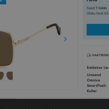
Saad
1
tükki
Ühiku hind
63
SAATMINE
Eeldatav ta
Unisend
Omniva
SmartPosti
Kuller