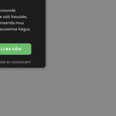
tsioonide
 saiti kasutate,
bineerida muu
asutamise käigus.
LUBA KÕIK
RED BY COOKIESCRIPT
Eelistused
htedel navigeerimine