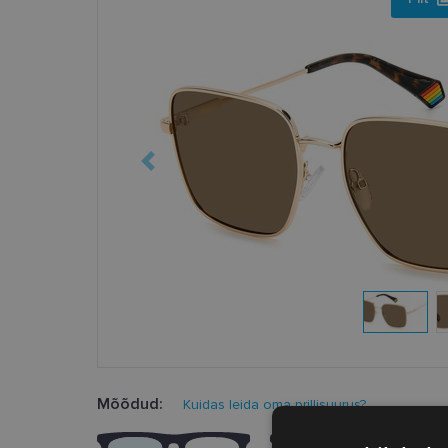
Mõõdud:
Kuidas leida oma prillisuurus?