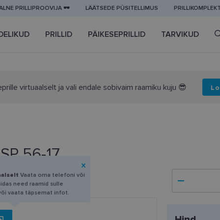
LNE PRILLIPROOVIJA 🕶️
LÄÄTSEDE PÜSITELLIMUS
PRILLIKOMPLEK
DELIKUD
PRILLID
PÄIKESEPRILLID
TARVIKUD
prille virtuaalselt ja vali endale sobivaim raamiku kuju 😎
Lo
SP 56-17
aalselt
Vaata oma telefoni või
uidas need raamid sulle
või vaata täpsemat infot.
Hind