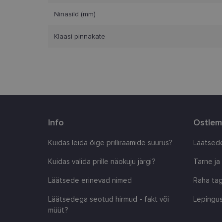
Ninasild (mm)
Nimi
clientId
Klaasi pinnakate
country_ok
csrftoken
CookieScriptConse
Info
Ostlem
shipping_country
Kuidas leida õige prilliraamide suurus?
Läätsede
Kuidas valida prille näokuju järgi?
Tarne ja
Pakkuja
/
Läätsede erinevad nimed
Raha tag
Nimi
Nimi
Domeen
Läätsedega seotud hirmud - fakt või
Lepingus
_ga
_gcl_au
Google
LLC
müüt?
.lensor.ee