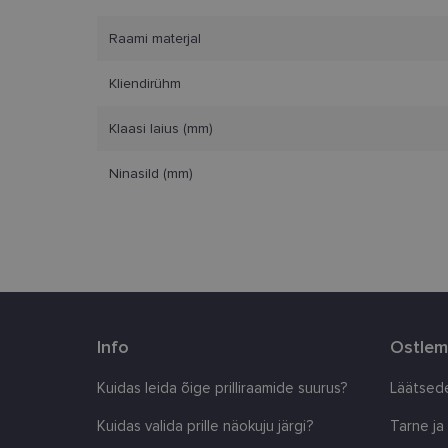
Vajalikud küpsised 
ja juurdepääsu saidi 
Raami materjal
Nimi
Kliendirühm
clientId
Klaasi laius (mm)
Ninasild (mm)
country_ok
csrftoken
CookieScriptConse
shipping_country
Info
Ostlem
Kuidas leida õige prilliraamide suurus?
Läätsede
Pakkuja
/
Nimi
Nimi
Domeen
Kuidas valida prille näokuju järgi?
Tarne ja
_ga
_gcl_au
Google