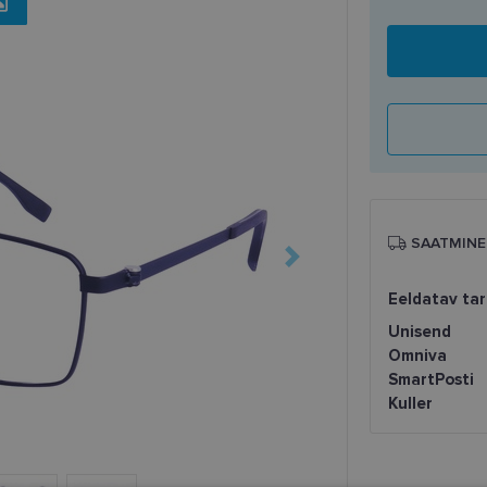
SAATMINE
Eeldatav ta
Unisend
Omniva
SmartPosti
Kuller