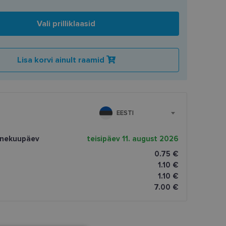
Vali prilliklaasid
Lisa korvi ainult raamid
EESTI
rnekuupäev
teisipäev 11. august 2026
0.75 €
1.10 €
1.10 €
7.00 €