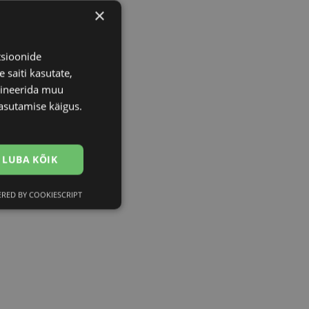
×
tsioonide
 saiti kasutate,
bineerida muu
asutamise käigus.
LUBA KÕIK
RED BY COOKIESCRIPT
Eelistused