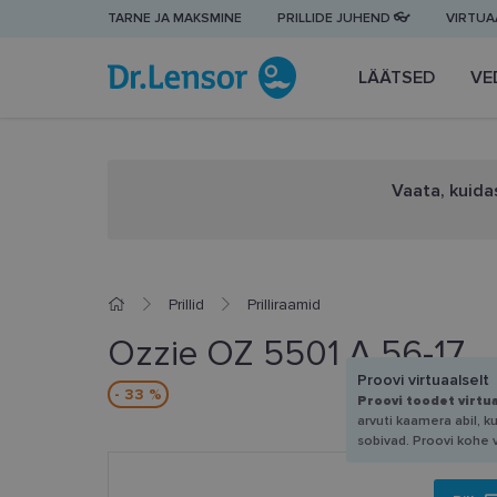
TARNE JA MAKSMINE
PRILLIDE JUHEND 👓
VIRTUAA
LÄÄTSED
VE
Vaata, kuidas
Prillid
Prilliraamid
Ozzie OZ 5501 A 56-17
Proovi virtuaalselt
- 33 %
Proovi toodet virtu
arvuti kaamera abil, k
sobivad. Proovi kohe 