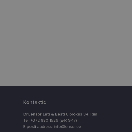
htedel navigeerimine
istamiseks, määrates
numbri. Seda
timeerides
splatvormiga. See
kvararünnakute eest
astajate küpsiste
k selleks, et
aks.
Kontaktid
Dr.Lensor Läti & Eesti
Ulbrokas 34, Riia
Tel: +372 880 1526 (E-R 9-17)
E-posti aadress: info@lensor.ee
ta, kuidas
siga - see on