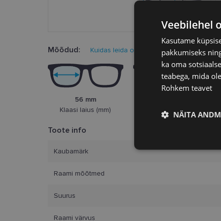
Veebilehel 
Kasutame küpsisei
Mõõdud:
Kuidas leida oma prillisuurus?
pakkumiseks ning 
ka oma sotsiaalse
teabega, mida ole
Rohkem teavet
56 mm
17 mm
Klaasi laius (mm)
Ninasild (mm)
NÄITA ANDM
Toote info
Vajalik
Kaubamärk
Raami mõõtmed
Suurus
Raami värvus