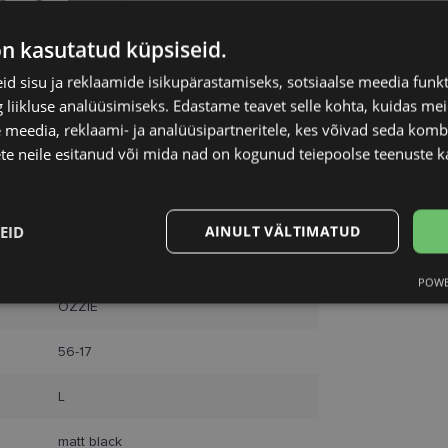
on kasutatud küpsiseid.
d sisu ja reklaamide isikupärastamiseks, sotsiaalse meedia funk
liikluse analüüsimiseks. Edastame teavet selle kohta, kuidas meie
 meedia, reklaami- ja analüüsipartneritele, kes võivad seda kom
te neile esitanud või mida nad on kogunud teiepoolse teenuste k
EID
AINULT VÄLTIMATUD
POWE
Statistika
Turustamine
OZZIE
56-17
L
Vajalik
Statistika
Turustamine
Eelistused
matt black