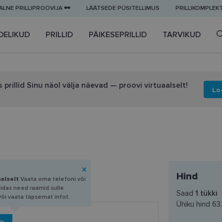
LNE PRILLIPROOVIJA 🕶️
LÄÄTSEDE PÜSITELLIMUS
PRILLIKOMPLEK
DELIKUD
PRILLID
PÄIKESEPRILLID
TARVIKUD
 prillid Sinu näol välja näevad — proovi virtuaalselt!
Lo
Hind
aalselt
Vaata oma telefoni või
uidas need raamid sulle
Saad
1
tükki
või vaata täpsemat infot.
Ühiku hind
63