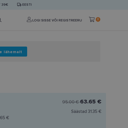
T 39€
EESTI
0
LOGI SISSE VÕI REGISTREERU
e lähemalt
63.65 €
95.00 €
Säästad
31.35 €
.65 €