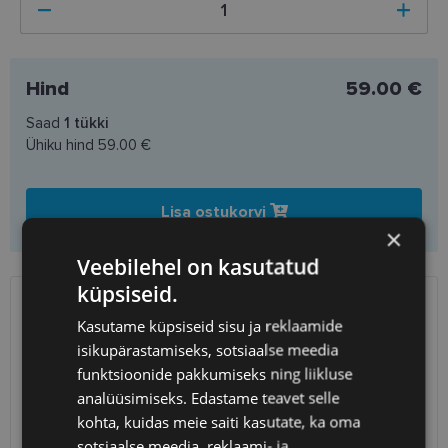
Hind
59.00 €
Saad
1
tükki
Ühiku hind
59.00 €
Lisa ostukorvi
×
Veebilehel on kasutatud
küpsiseid.
SAATMINE
EESTI
Kasutame küpsiseid sisu ja reklaamide
isikupärastamiseks, sotsiaalse meedia
Eeldatav tarnekuupäev
teisipäev 11. august 2026
funktsioonide pakkumiseks ning liikluse
analüüsimiseks. Edastame teavet selle
Unisend
0.75 €
kohta, kuidas meie saiti kasutate, ka oma
Omniva
1.10 €
SmartPosti
1.10 €
sotsiaalse meedia, reklaami- ja