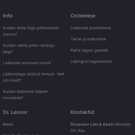
Info
Ostlemine
Vajalik
Statistika
Turustamine
Kuidas leida õige prilliraamide
Läätsede püsitellimus
suurus?
Eelistused
Tarne ja maksmine
Kuidas valida prille näokuju
Vajalikud küpsised aitavad parandada kodulehe
Raha tagasi garantii
järgi?
kasutamismugavust, võimaldades põhifunktsioone
nagu lehtedel navigeerimine ja juurdepääsu saidi
Lepingust taganemine.
kaitstud aladele. Koduleht ei tööta ilma nende
Läätsede erinevad nimed
küpsisteta korralikult.
Läätsedega seotud hirmud - fakt
Pakkuja
/
Nimi
Aegumine
Kirjeldus
või müüt?
Domeen
clientId
www.lensor.ee
1 aasta
Seda küpsist
Kuidas läätsesid õigesti
unikaalsete 
eristamiseks
hooldada?
kliendi ident
juhuslikult 
numbri. Sed
Dr. Lensor
Kontaktid
kasutaja ko
parandamise
optimeerides
Meist
Dr.Lensor Läti & Eesti
Ulbrokas
jõudlust ja
34, Riia
funktsionaal