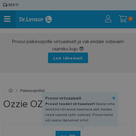
EESTI
0
Proovi päikeseprille virtuaalselt ja vali endale sobivaim
raamiku kuju 😎
Loe lähemalt
Päikeseprillid
Proovi virtuaalselt
Ozzie OZ 1005 P1
Proovi toodet virtuaalselt
Vaata oma
telefoni või arvuti kaamera abil, kuidas
need raamid sulle sobivad. Proovi kohe
või vaata täpsemat infot.