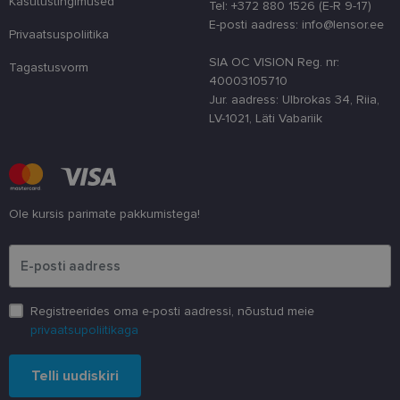
Kasutustingimused
Tel: +372 880 1526 (E-R 9-17)
country_ok
www.lensor.ee
1 aasta
E-posti aadress: info@lensor.ee
Privaatsuspoliitika
csrftoken
www.lensor.ee
11 kuud 4
See küpsis 
nädalat
Pythoni Dja
SIA OC VISION Reg. nr:
veebiarendu
Tagastusvorm
See on loodu
40003105710
kaitsta saiti
Jur. aadress: Ulbrokas 34, Riia,
tarkvararünn
veebivormid
LV-1021, Läti Vabariik
CookieScriptConsent
11 kuud 3
Teenus Cook
CookieScript
nädalat
kasutab seda
www.lensor.ee
külastajate 
nõusoleku ee
meeldejätmi
vajalik selle
Ole kursis parimate pakkumistega!
Script.com k
bänner korra
Palun sisesta e-posti aadress
töötaks.
shipping_country
www.lensor.ee
1 aasta
Registreerides oma e-posti aadressi, nõustud meie
privaatsupoliitikaga
Pakkuja
/
Nimi
Aegumine
Kirjeldus
Telli uudiskiri
Domeen
Pakkuja
/
Nimi
Aegumine
Kirjeldus