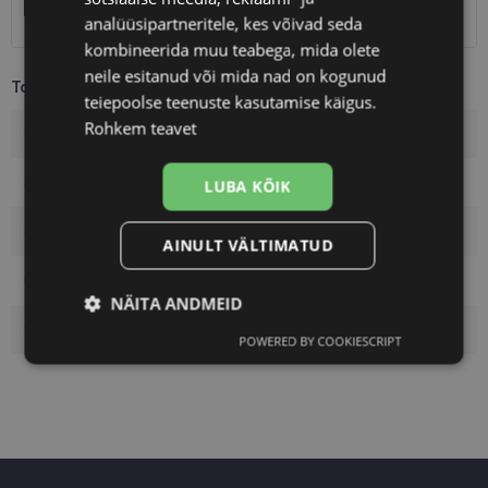
Kuller
7.00 €
analüüsipartneritele, kes võivad seda
kombineerida muu teabega, mida olete
neile esitanud või mida nad on kogunud
Toote info
teiepoolse teenuste kasutamise käigus.
Rohkem teavet
Kaubamärk
OZZIE
Raami värvus
matt black
LUBA KÕIK
Raami materjal
Plast
AINULT VÄLTIMATUD
Kliendirühm
Meestele
NÄITA ANDMEID
Klaasi pinnakate
Polariseeritud
POWERED BY COOKIESCRIPT
Vajalik
Statistika
Turustamine
Eelistused