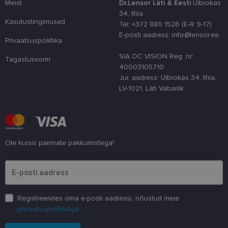
Meist
Dr.Lensor Läti & Eesti
Ulbrokas
funktsionaal
34, Riia
country_ok
www.lensor.ee
1 aasta
Kasutustingimused
Tel: +372 880 1526 (E-R 9-17)
csrftoken
www.lensor.ee
11 kuud 4
See küpsis 
E-posti aadress: info@lensor.ee
Privaatsuspoliitika
nädalat
Pythoni Dja
veebiarendu
See on loodu
SIA OC VISION Reg. nr:
Tagastusvorm
kaitsta saiti
40003105710
tarkvararünn
veebivormid
Jur. aadress: Ulbrokas 34, Riia,
LV-1021, Läti Vabariik
CookieScriptConsent
11 kuud 3
Teenus Cook
CookieScript
nädalat
kasutab seda
www.lensor.ee
külastajate 
nõusoleku ee
meeldejätmi
vajalik selle
Script.com k
bänner korra
Ole kursis parimate pakkumistega!
töötaks.
Palun sisesta e-posti aadress
shipping_country
www.lensor.ee
1 aasta
Registreerides oma e-posti aadressi, nõustud meie
privaatsupoliitikaga
Pakkuja
/
Nimi
Aegumine
Kirjeldus
Domeen