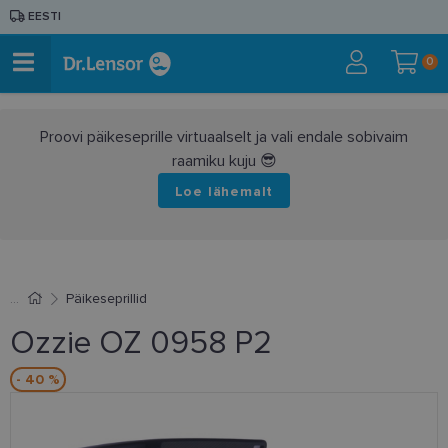
EESTI
0
Proovi päikeseprille virtuaalselt ja vali endale sobivaim
raamiku kuju 😎
Loe lähemalt
Päikeseprillid
Ozzie OZ 0958 P2
- 40 %