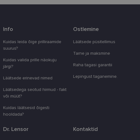
Info
Ostlemine
Vajalik
Statistika
Turustamine
Kuidas leida õige prilliraamide
Läätsede püsitellimus
Eelistused
suurus?
Tarne ja maksmine
Vajalikud küpsised aitavad parandada kodulehe
Kuidas valida prille näokuju
kasutamismugavust, võimaldades põhifunktsioone
Raha tagasi garantii
nagu lehtedel navigeerimine ja juurdepääsu saidi
järgi?
kaitstud aladele. Koduleht ei tööta ilma nende
küpsisteta korralikult.
Lepingust taganemine.
Läätsede erinevad nimed
Pakkuja
/
Nimi
Aegumine
Kirjeldus
Läätsedega seotud hirmud - fakt
Domeen
või müüt?
clientId
www.lensor.ee
1 aasta
Seda küpsist
unikaalsete 
Kuidas läätsesid õigesti
eristamiseks
kliendi ident
hooldada?
juhuslikult 
numbri. Sed
kasutaja ko
Dr. Lensor
Kontaktid
parandamise
optimeerides
jõudlust ja