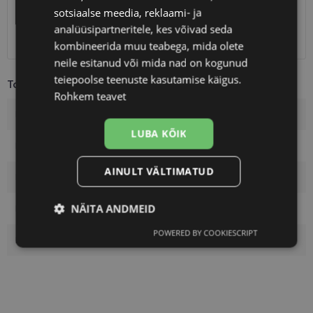
Omniva
1.10 €
sotsiaalse meedia, reklaami- ja
SmartPosti
1.10 €
analüüsipartneritele, kes võivad seda
Kuller
7.00 €
kombineerida muu teabega, mida olete
neile esitanud või mida nad on kogunud
teiepoolse teenuste kasutamise käigus.
Toote info
Rohkem teavet
Kaubamärk
OZZIE
LUBA KÕIK
Raami värvus
black
AINULT VÄLTIMATUD
Raami materjal
Plast
NÄITA ANDMEID
Kliendirühm
Meestele
POWERED BY COOKIESCRIPT
Vajalik
Statistika
Turustamine
Klaasi pinnakate
Polariseeritud
Eelistused