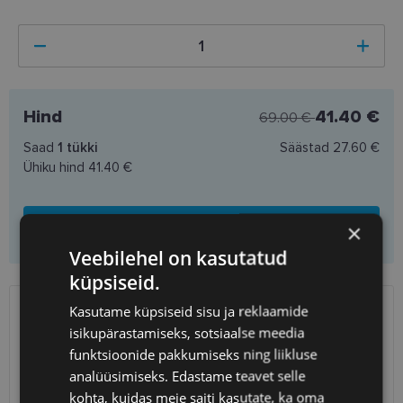
Hind
41.40 €
69.00 €
Saad
1
tükki
Säästad
27.60 €
Ühiku hind
41.40 €
Lisa ostukorvi
×
Veebilehel on kasutatud
küpsiseid.
Kasutame küpsiseid sisu ja reklaamide
SAATMINE
EESTI
isikupärastamiseks, sotsiaalse meedia
funktsioonide pakkumiseks ning liikluse
Eeldatav tarnekuupäev
esmaspäev 10. august 2026
analüüsimiseks. Edastame teavet selle
Unisend
0.75 €
kohta, kuidas meie saiti kasutate, ka oma