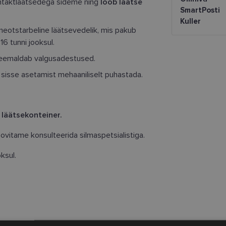
ntaktläätsedega sideme ning
loob läätse
SmartPosti
Kuller
eotstarbeline läätsevedelik, mis pakub
6 tunni jooksul.
eemaldab valgusadestused.
sisse asetamist mehaaniliselt puhastada.
 läätsekonteiner.
ovitame konsulteerida silmaspetsialistiga.
oksul.