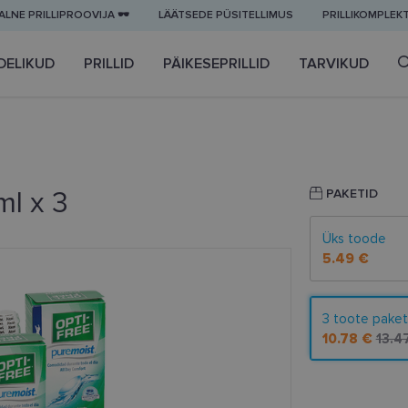
LNE PRILLIPROOVIJA 🕶️
LÄÄTSEDE PÜSITELLIMUS
PRILLIKOMPLEK
DELIKUD
PRILLID
PÄIKESEPRILLID
TARVIKUD
l x 3
PAKETID
Üks toode
5.49 €
3 toote paket
10.78 €
13.4