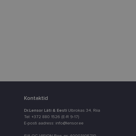
ppkasutaja võis
utatavale
dsete kasutajate
likult genereeritud
a seda kasutatakse
reaalajas pakkumisi
 kampaaniate
äilitamiseks.
 e-posti aadressi
Kontaktid
Dr.Lensor Läti & Eesti
Ulbrokas 34, Riia
Tel: +372 880 1526 (E-R 9-17)
E-posti aadress: info@lensor.ee
SIA OC VISION Reg. nr: 40003105710