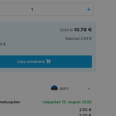
10.78 €
13.47 €
Säästad
2.69 €
59 €
Lisa ostukorvi
EESTI
rnekuupäev
neljapäev 13. august 2026
2.50 €
3.00 €