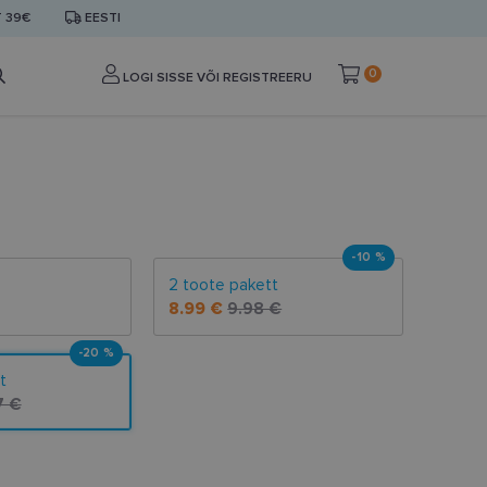
T 39€
EESTI
0
LOGI SISSE VÕI REGISTREERU
-10 %
2 toote pakett
8.99 €
9.98 €
-20 %
t
7 €