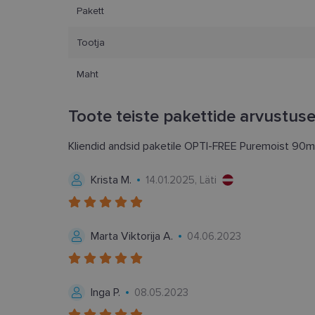
Vajalikud küpsised 
Pakett
ja juurdepääsu saidi 
Tootja
Nimi
clientId
Maht
Toote teiste pakettide arvustus
country_ok
csrftoken
Kliendid andsid paketile OPTI-FREE Puremoist 90m
Krista M.
14.01.2025, Läti
CookieScriptConse
shipping_country
Marta Viktorija A.
04.06.2023
Pakkuja
/
Nimi
Nimi
Domeen
Inga P.
08.05.2023
_ga
_gcl_au
Google