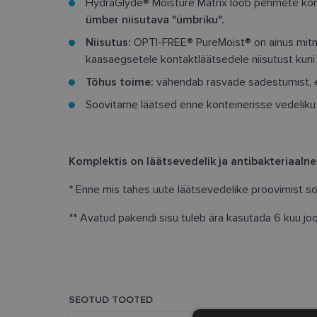
HydraGlyde® Moisture Matrix loob pehmete ko
ümber niisutava "ümbriku".
Niisutus:
OPTI-FREE® PureMoist® on ainus mitm
kaasaegsetele kontaktläätsedele niisutust kuni 1
Tõhus toime:
vähendab rasvade sadestumist, 
Soovitame läätsed enne konteinerisse vedeliku 
Komplektis on läätsevedelik ja antibakteriaalne
* Enne mis tahes uute läätsevedelike proovimist so
** Avatud pakendi sisu tuleb ära kasutada 6 kuu jo
SEOTUD TOOTED