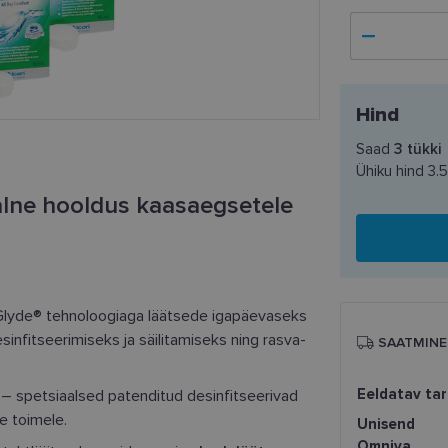
Hind
Saad
3
tükki
Ühiku hind
3.
lne hooldus kaasaegsetele
aGlyde® tehnoloogiaga läätsede igapäevaseks
nfitseerimiseks ja säilitamiseks ning rasva-
SAATMINE
Eeldatav ta
 spetsiaalsed patenditud desinfitseerivad
e toimele.
Unisend
Omniva