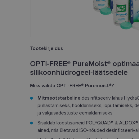
Tootekirjeldus
OPTI-FREE® PureMoist®
optimaa
silikoonhüdrogeel-läätsedele
Miks valida OPTI-FREE® Puremoist®?
Mitmeotstarbeline
desinfitseeriv lahus Hydr
puhastamiseks, hooldamiseks, loputamiseks, desi
ja valgusadestuste eemaldamiseks.
Sisaldab koostisaineid POLYQUAD® & ALDOX® –
ained, mis ületavad ISO-nõuded desinfitseerival