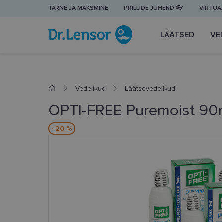
TARNE JA MAKSMINE
PRILLIDE JUHEND 👓
VIRTUAA
LÄÄTSED
VE
Vedelikud
Läätsevedelikud
OPTI-FREE Puremoist 90m
- 20 %