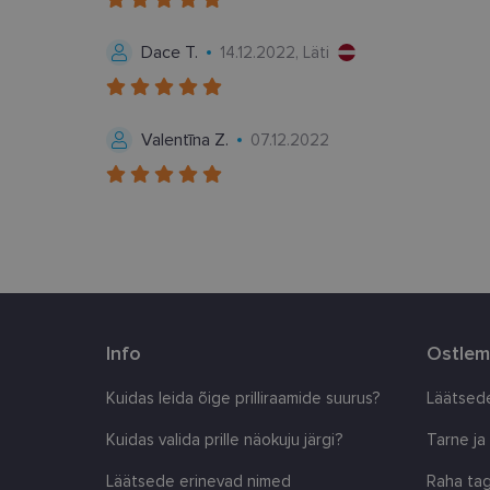
LLC
.lensor.ee
Dace T.
_fbp
14.12.2022, Läti
Meta
Platform
Inc.
.lensor.ee
_ga_SWG4NN6WCY
Valentīna Z.
07.12.2022
__kla_id
Info
Ostlem
Kuidas leida õige prilliraamide suurus?
Läätsede
Kuidas valida prille näokuju järgi?
Tarne ja
Läätsede erinevad nimed
Raha tag