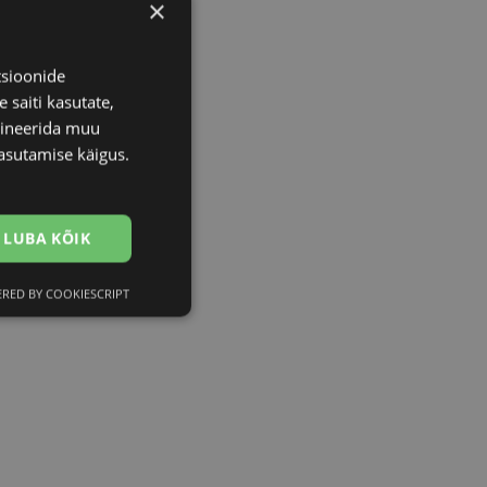
×
tsioonide
 saiti kasutate,
bineerida muu
asutamise käigus.
LUBA KÕIK
RED BY COOKIESCRIPT
Eelistused