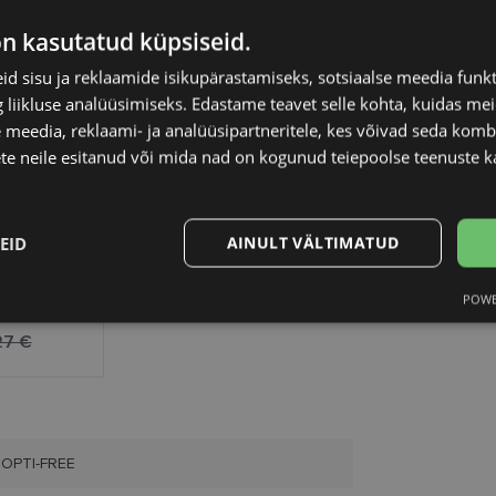
on kasutatud küpsiseid.
d sisu ja reklaamide isikupärastamiseks, sotsiaalse meedia funk
liikluse analüüsimiseks. Edastame teavet selle kohta, kuidas meie
 meedia, reklaami- ja analüüsipartneritele, kes võivad seda kom
te neile esitanud või mida nad on kogunud teiepoolse teenuste k
EID
AINULT VÄLTIMATUD
ress 355
POWE
Statistika
Turustamine
27 €
OPTI-FREE
Vajalik
Statistika
Turustamine
Eelistused