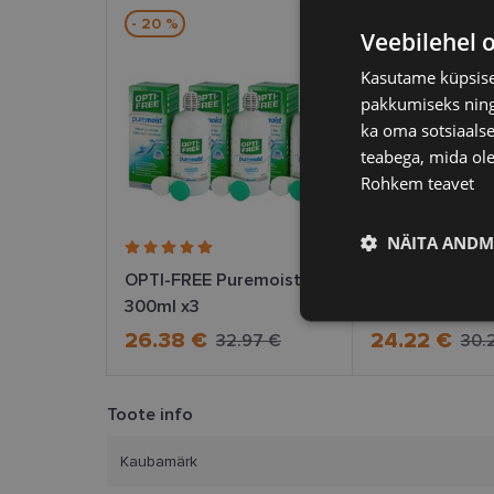
- 20 %
- 20 %
Veebilehel 
Kasutame küpsisei
pakkumiseks ning 
ka oma sotsiaalse
teabega, mida ole
Rohkem teavet
NÄITA ANDM
OPTI-FREE Puremoist
OPTI-FREE Exp
300ml x3
ml x 3
Vajalik
26.38 €
24.22 €
32.97 €
30.
Toote info
Kaubamärk