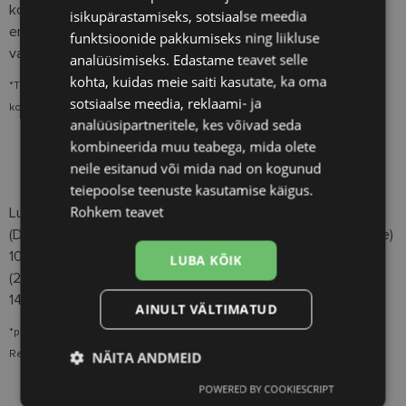
kollane meevaha, luteiin, D-alfa-tokoferool, tsinkoksiid,
isikupärastamiseks, sotsiaalse meedia
emulgaator letsitiin, beetakaroteen, naatriumselenit,
funktsioonide pakkumiseks ning liikluse
vasksulfaat, zeaksantiin.
analüüsimiseks. Edastame teavet selle
kohta, kuidas meie saiti kasutate, ka oma
*TRÜKITÄHTEDEGA on märgitud allergiat või toidutalumatust põhjustavad
sotsiaalse meedia, reklaami- ja
koostisosad või abiained.
analüüsipartneritele, kes võivad seda
kombineerida muu teabega, mida olete
neile esitanud või mida nad on kogunud
Sisaldus päevase annuse kohta
teiepoolse teenuste kasutamise käigus.
Rohkem teavet
Luteiin 15mg, Zeaksantiin 3mg, Beetagaroteen 2mg, Kalaõli
(DHA 210mg, EPA 24mg) 300mg, Vitamiin C (L-askorbiinhape)
100 mg (125%), Vitamiin E (D-alfa-tokoferool) 30mg a-TE
LUBA KÕIK
(250%), Vask (vasksulfaat)1000 µg (100%), Tsink (tsinkoksiid)
14mg (140%), Seleen (naatriumselenit) 26 µg (47,3%).
AINULT VÄLTIMATUD
*protsent päevasest võrdluskogusest täiskasvanutele (NRV- Nutritional
Reference Value).
NÄITA ANDMEID
POWERED BY COOKIESCRIPT
Vajalik
Statistika
Turustamine