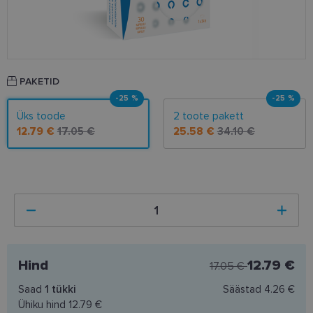
PAKETID
-25 %
-25 %
Üks toode
2 toote pakett
12.79 €
17.05 €
25.58 €
34.10 €
Hind
12.79 €
17.05 €
Saad
1
tükki
Säästad
4.26 €
Ühiku hind
12.79 €