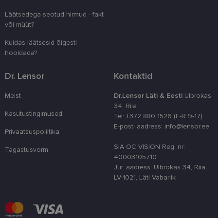
Inc.
saitide analüü
seeria
.lensor.ee
aruannete
edastamiseks,
Läätsedega seotud hirmud - fakt
külastajate,
näiteks reaalajas
või müüt?
seansside ja
pakkumisi
kampaaniate
pakkumine
andmete
kolmandatelt
Kuidas läätsesid õigesti
arvutamiseks.
osapooltelt
hooldada?
_ga_SWG4NN6WCY
.lensor.ee
1 aasta 1
Google Analyt
kuu
kasutab seda
küpsist seansi
Dr. Lensor
Kontaktid
oleku
säilitamiseks.
Meist
Dr.Lensor Läti & Eesti
Ulbrokas
__kla_id
1 aasta 1
Jälgitakse, kui
Klaviyo Inc.
34, Riia
kuu
keegi klõpsab 
www.lensor.ee
Kasutustingimused
veebisaidile
Tel: +372 880 1526 (E-R 9-17)
Klaviyo e-post
E-posti aadress: info@lensor.ee
aadressi
Privaatsuspoliitika
SIA OC VISION Reg. nr:
Tagastusvorm
40003105710
Jur. aadress: Ulbrokas 34, Riia,
LV-1021, Läti Vabariik