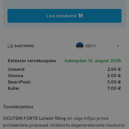
Lisa ostukorvi
SAATMINE
EESTI
Eeldatav tarnekuupäev
kolmapäev 12. august 2026
Unisend
2.50 €
Omniva
3.00 €
SmartPosti
3.00 €
Kuller
7.00 €
Tootekirjeldus
OCUTEIN FORTE Luteiin 15mg
on väga mõjus ja hea
profülaktiline preparaat võrkkesta degeneratiivsete muutuste