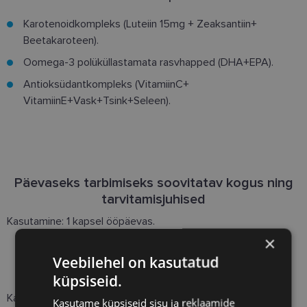
Karotenoidkompleks (Luteiin 15mg + Zeaksantiin+
Beetakaroteen).
Oomega-3 polüküllastamata rasvhapped (DHA+EPA).
Antioksüdantkompleks (VitamiinC+
VitamiinE+Vask+Tsink+Seleen).
Päevaseks tarbimiseks soovitatav kogus ning
tarvitamisjuhised
Kasutamine: 1 kapsel ööpäevas.
×
Veebilehel on kasutatud
Koostisosad
küpsiseid.
Kalaõli, L-askorbiinhape, päevalilleõli, glaseeraine valge ja
Kasutame küpsiseid sisu ja reklaamide