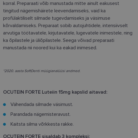
korral. Preparaati võib manustada mitte ainult eakusest
tingitud nägemishäirete leevendamiseks, vaid ka
profülaktiliselt silmade tugevdamiseks ja väsimuse
kõrvaldamiseks. Preparaat sobib autojuhtidele, intensiivselt
arvutiga töötavatele, kirjutavatele, lugevatele inimestele, ning
ka õpilastele ja üliõpilastele. Seega võivad preparaati
manustada nii noored kui ka eakad inimesed.
*2020. aasta SoftDenti müügianalüüsi andmed.
OCUTEIN FORTE Luteiin 15mg kapslid aitavad:
Vähendada silmade väsimust.
Parandada nägemisteravust.
Kaitsta silma võrkkesta rakke.
OCUTEIN FORTE sisaldab 3 kompleksi: