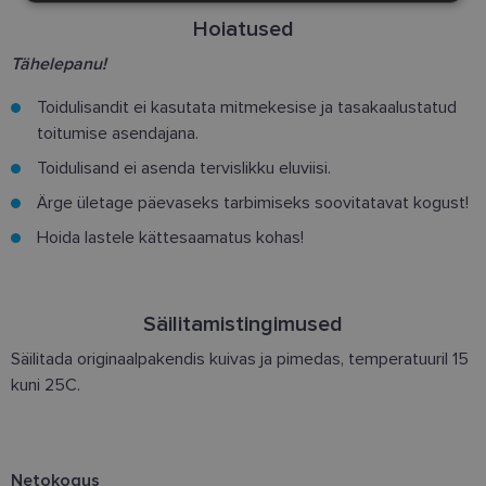
Hoiatused
Tähelepanu!
Eelistused
Toidulisandit ei kasutata mitmekesise ja tasakaalustatud
toitumise asendajana.
Toidulisand ei asenda tervislikku eluviisi.
Ärge ületage päevaseks tarbimiseks soovitatavat kogust!
Vajalik
Statistika
Turustamine
Hoida lastele kättesaamatus kohas!
Eelistused
Vajalikud küpsised aitavad parandada kodulehe
kasutamismugavust, võimaldades põhifunktsioone
Säilitamistingimused
nagu lehtedel navigeerimine ja juurdepääsu saidi
kaitstud aladele. Koduleht ei tööta ilma nende
Säilitada originaalpakendis kuivas ja pimedas, temperatuuril 15
küpsisteta korralikult.
kuni 25C.
Pakkuja
/
Nimi
Aegumine
Kirjeldus
Domeen
clientId
www.lensor.ee
1 aasta
Seda küpsist
unikaalsete 
eristamiseks
Netokogus