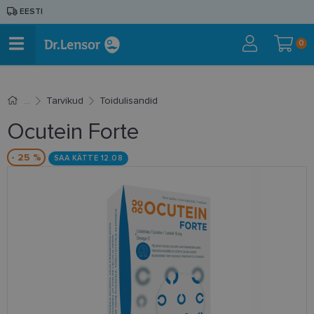
EESTI
0
Tarvikud
Toidulisandid
Ocutein Forte
- 25 %
SAA KÄTTE 12.08