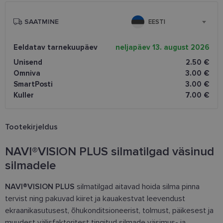
SAATMINE
EESTI
Eeldatav tarnekuupäev
neljapäev 13. august 2026
Unisend
2.50 €
Omniva
3.00 €
SmartPosti
3.00 €
Kuller
7.00 €
Tootekirjeldus
NAVI®VISION PLUS silmatilgad väsinud
silmadele
NAVI®VISION PLUS
silmatilgad aitavad hoida silma pinna
tervist ning pakuvad kiiret ja kauakestvat leevendust
ekraanikasutusest, õhukonditsioneerist, tolmust, päikesest ja
muudest välisfaktoritest tingitud silmade väsimus- ja