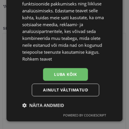
funktsioonide pakkumiseks ning liikluse
*Avatud pakendi sisu tuleb ära kasutada 3 kuu jooksul.
analüüsimiseks. Edastame teavet selle
kohta, kuidas meie saiti kasutate, ka oma
sotsiaalse meedia, reklaami- ja
SEOTUD TOOTED
analüüsipartneritele, kes võivad seda
kombineerida muu teabega, mida olete
neile esitanud või mida nad on kogunud
teiepoolse teenuste kasutamise käigus.
Rohkem teavet
LUBA KÕIK
AINULT VÄLTIMATUD
NAVITAE Plus silmatilgad 10 ml
NÄITA ANDMEID
16.49 €
POWERED BY COOKIESCRIPT
Vajalik
Statistika
Turustamine