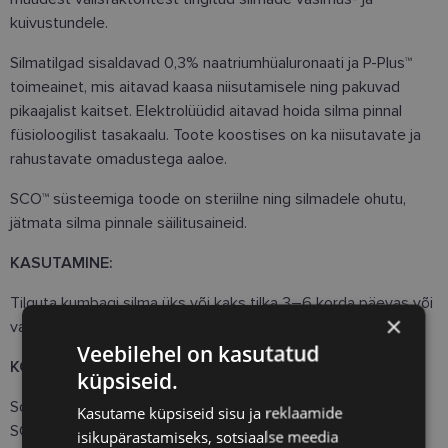
kuivustundele.
Silmatilgad sisaldavad 0,3% naatriumhüaluronaati ja P-Plus™
toimeainet, mis aitavad kaasa niisutamisele ning pakuvad
pikaajalist kaitset. Elektrolüüdid aitavad hoida silma pinnal
füsioloogilist tasakaalu. Toote koostises on ka niisutavate ja
rahustavate omadustega aaloe.
SCO™ süsteemiga toode on steriilne ning silmadele ohutu,
jätmata silma pinnale säilitusaineid.
KASUTAMINE:
Tilguta kumbagi silma üks või kaks tilka 3–6 korda päevas või
×
vastavalt spetsialisti juhistele.
Veebilehel on kasutatud
KOOSTIS:
küpsiseid.
Sodium Hyaluronate 0.3%, P-Plus™, Aloe Vera, Electrolytes,
Kasutame küpsiseid sisu ja reklaamide
SCO™.
isikupärastamiseks, sotsiaalse meedia