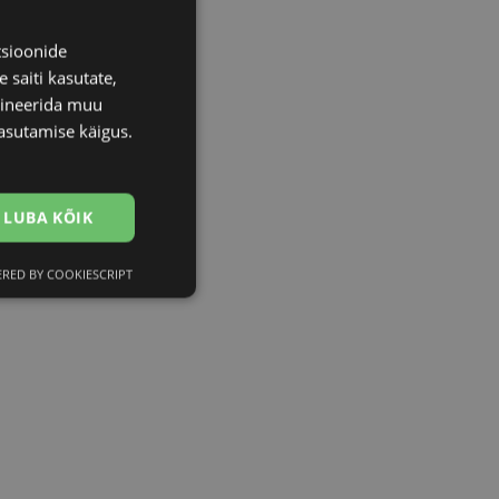
tsioonide
 saiti kasutate,
bineerida muu
asutamise käigus.
LUBA KÕIK
RED BY COOKIESCRIPT
Eelistused
htedel navigeerimine