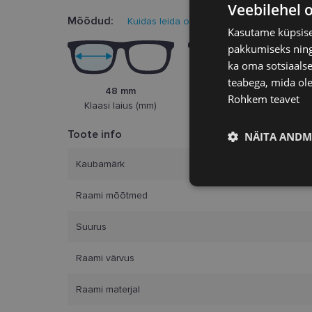
Veebilehel 
Mõõdud:
Kuidas leida oma prillisuurus?
Kasutame küpsisei
pakkumiseks ning 
ka oma sotsiaalse
teabega, mida ole
48 mm
21 mm
Rohkem teavet
Klaasi laius (mm)
Ninasild (mm)
Toote info
NÄITA ANDM
Kaubamärk
Vajalik
Raami mõõtmed
Suurus
Raami värvus
Raami materjal
Vajalikud küpsised 