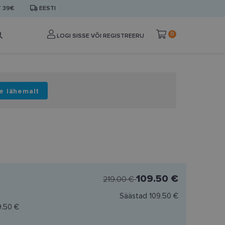
T 39€
EESTI
0
LOGI SISSE VÕI REGISTREERU
e lähemalt
109.50 €
219.00 €
Säästad
109.50 €
9.50 €