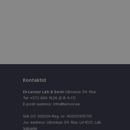
istamiseks, määrates
numbri. Seda
timeerides
splatvormiga. See
kvararünnakute eest
astajate küpsiste
k selleks, et
aks.
Kontaktid
Dr.Lensor Läti & Eesti
Ulbrokas 34, Riia
Tel: +372 880 1526 (E-R 9-17)
E-posti aadress: info@lensor.ee
SIA OC VISION Reg. nr: 40003105710
ta, kuidas
siga - see on
Jur. aadress: Ulbrokas 34, Riia, LV-1021, Läti
ppkasutaja võis
utatavale
dsete kasutajate
Vabariik