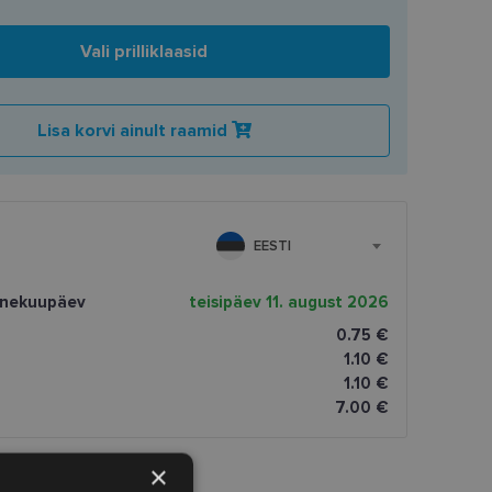
Vali prilliklaasid
Lisa korvi ainult raamid
EESTI
rnekuupäev
teisipäev 11. august 2026
0.75 €
1.10 €
1.10 €
7.00 €
×