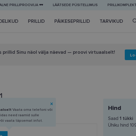
LNE PRILLIPROOVIJA 🕶️
LÄÄTSEDE PÜSITELLIMUS
PRILLIKOMPLEK
DELIKUD
PRILLID
PÄIKESEPRILLID
TARVIKUD
 prillid Sinu näol välja näevad — proovi virtuaalselt!
Lo
1
Hind
aalselt
Vaata oma telefoni või
uidas need raamid sulle
Saad
1
tükki
või vaata täpsemat infot.
Ühiku hind
10