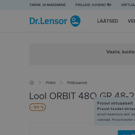
TARNE JA MAKSMINE
PRILLIDE JUHEND 👓
VIRTUAA
LÄÄTSED
VE
Vaata, kuidas
Prillid
Prilliraamid
Lool ORBIT 48O GR 48-2
Proovi virtuaalselt
- 50 %
Proovi toodet virtu
arvuti kaamera abil, k
sobivad. Proovi kohe 