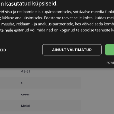
on kasutatud küpsiseid.
d sisu ja reklaamide isikupärastamiseks, sotsiaalse meedia funk
liikluse analüüsimiseks. Edastame teavet selle kohta, kuidas meie
 meedia, reklaami- ja analüüsipartneritele, kes võivad seda kom
te neile esitanud või mida nad on kogunud teiepoolse teenuste k
EID
AINULT VÄLTIMATUD
LOOL
POWE
Statistika
Turustamine
48-21
S
green
Vajalik
Statistika
Turustamine
Eelistused
Metall
aitavad parandada kodulehe kasutamismugavust, võimaldades põhifunktsioone nagu le