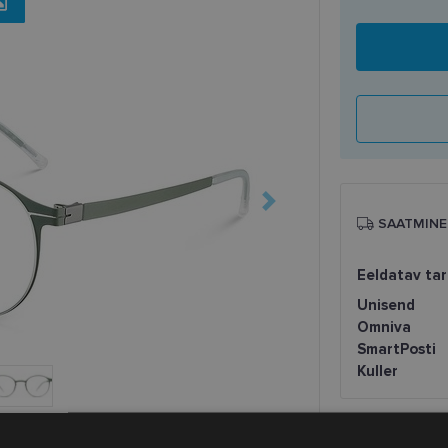
SAATMINE
Eeldatav ta
Unisend
Omniva
SmartPosti
Kuller