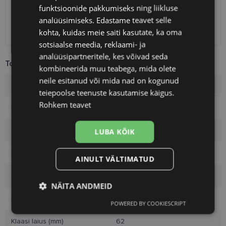
funktsioonide pakkumiseks ning liikluse
Omniva
1.10 €
analüüsimiseks. Edastame teavet selle
SmartPosti
1.10 €
Kuller
7.00 €
kohta, kuidas meie saiti kasutate, ka oma
sotsiaalse meedia, reklaami- ja
analüüsipartneritele, kes võivad seda
Toote info
kombineerida muu teabega, mida olete
neile esitanud või mida nad on kogunud
Kaubamärk
KARL LAGERFELD
teiepoolse teenuste kasutamise käigus.
Rohkem teavet
Raami mõõtmed
62-15
Suurus
XL
LUBA KÕIK
Raami värvus
silver
AINULT VÄLTIMATUD
Raami materjal
Metall
NÄITA ANDMEID
Kliendirühm
Naistele
POWERED BY COOKIESCRIPT
Vajalik
Statistika
Turustamine
Klaasi laius (mm)
62