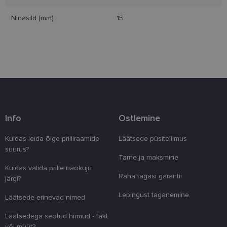
Ninasild (mm)
15
Eelistused
Vajalik
Statistika
Turustamine
Eelistused
Info
Ostlemine
Vajalikud küpsised aitavad parandada kodulehe
kasutamismugavust, võimaldades põhifunktsioone
Kuidas leida õige prilliraamide
Läätsede püsitellimus
nagu lehtedel navigeerimine ja juurdepääsu saidi
suurus?
kaitstud aladele. Koduleht ei tööta ilma nende
Tarne ja maksmine
küpsisteta korralikult.
Kuidas valida prille näokuju
Pakkuja
/
Raha tagasi garantii
Nimi
Aegumine
Kirjeldus
järgi?
Domeen
Lepingust taganemine.
clientId
www.lensor.ee
1 aasta
Seda küpsist
Läätsede erinevad nimed
unikaalsete 
eristamiseks
Läätsedega seotud hirmud - fakt
kliendi ident
juhuslikult 
või müüt?