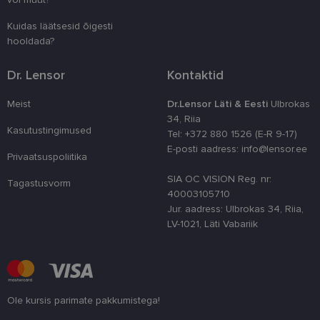
numbri. Sed
kasutaja ko
Kuidas läätsesid õigesti
parandamise
optimeerides
hooldada?
jõudlust ja
funktsionaal
Dr. Lensor
Kontaktid
country_ok
www.lensor.ee
1 aasta
csrftoken
www.lensor.ee
11 kuud 4
See küpsis 
Meist
Dr.Lensor Läti & Eesti
Ulbrokas
nädalat
Pythoni Dja
veebiarendu
34, Riia
See on loodu
Kasutustingimused
Tel: +372 880 1526 (E-R 9-17)
kaitsta saiti
tarkvararünn
E-posti aadress: info@lensor.ee
Privaatsuspoliitika
veebivormid
CookieScriptConsent
11 kuud 3
Teenus Cook
SIA OC VISION Reg. nr:
CookieScript
Tagastusvorm
nädalat
kasutab seda
www.lensor.ee
40003105710
külastajate 
nõusoleku ee
Jur. aadress: Ulbrokas 34, Riia,
meeldejätmi
LV-1021, Läti Vabariik
vajalik selle
Script.com k
bänner korra
töötaks.
shipping_country
www.lensor.ee
1 aasta
Ole kursis parimate pakkumistega!