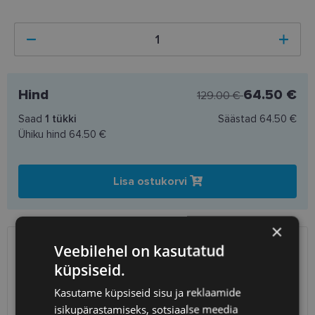
Hind
64.50 €
129.00 €
Saad
1
tükki
Säästad
64.50 €
Ühiku hind
64.50 €
Lisa ostukorvi
×
Veebilehel on kasutatud
SAATMINE
EESTI
küpsiseid.
Eeldatav tarnekuupäev
kolmapäev 12. august 2026
Kasutame küpsiseid sisu ja reklaamide
isikupärastamiseks, sotsiaalse meedia
Unisend
0.75 €