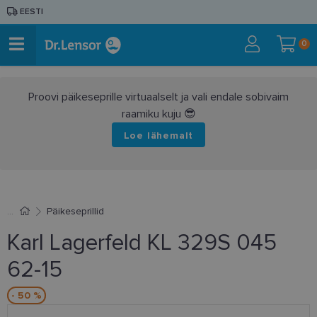
EESTI
0
Proovi päikeseprille virtuaalselt ja vali endale sobivaim
raamiku kuju 😎
Loe lähemalt
Päikeseprillid
Karl Lagerfeld KL 329S 045
62-15
- 50 %