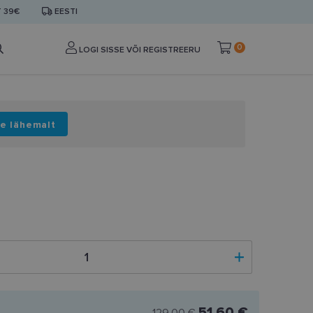
T 39€
EESTI
0
LOGI SISSE VÕI REGISTREERU
e lähemalt
51.60 €