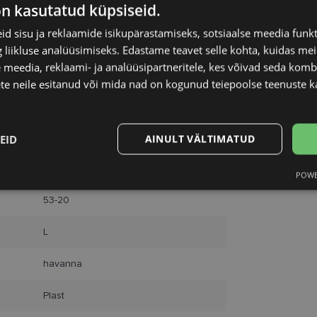
on kasutatud küpsiseid.
d sisu ja reklaamide isikupärastamiseks, sotsiaalse meedia funk
liikluse analüüsimiseks. Edastame teavet selle kohta, kuidas meie
 meedia, reklaami- ja analüüsipartneritele, kes võivad seda kom
te neile esitanud või mida nad on kogunud teiepoolse teenuste k
EID
AINULT VÄLTIMATUD
LACOSTE
POWE
Statistika
Turustamine
53-20
L
havanna
Vajalik
Statistika
Turustamine
Eelistused
Plast
aitavad parandada kodulehe kasutamismugavust, võimaldades põhifunktsioone nagu le