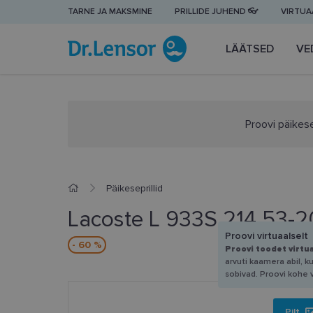
TARNE JA MAKSMINE
PRILLIDE JUHEND 👓
VIRTUAA
LÄÄTSED
VE
Proovi päikese
Päikeseprillid
Lacoste L 933S 214 53-2
Proovi virtuaalselt
- 60 %
Proovi toodet virtu
arvuti kaamera abil, k
sobivad. Proovi kohe 
Pilt