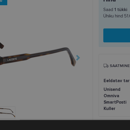
Saad
1
tükki
Ühiku hind
51
SAATMINE
Eeldatav ta
Unisend
Omniva
SmartPosti
Kuller