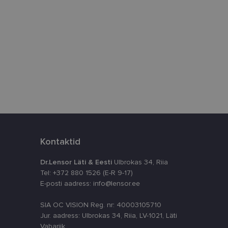
istamiseks, määrates
numbri. Seda
timeerides
splatvormiga. See
kvararünnakute eest
astajate küpsiste
k selleks, et
aks.
Kontaktid
Dr.Lensor Läti & Eesti
Ulbrokas 34, Riia
Tel: +372 880 1526 (E-R 9-17)
E-posti aadress: info@lensor.ee
SIA OC VISION Reg. nr: 40003105710
ta, kuidas
siga - see on
Jur. aadress: Ulbrokas 34, Riia, LV-1021, Läti
ppkasutaja võis
utatavale
dsete kasutajate
Vabariik