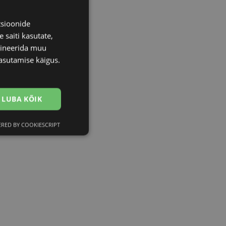
tsioonide
 saiti kasutate,
bineerida muu
asutamise käigus.
LUBA KÕIK
RED BY COOKIESCRIPT
Eelistused
htedel navigeerimine