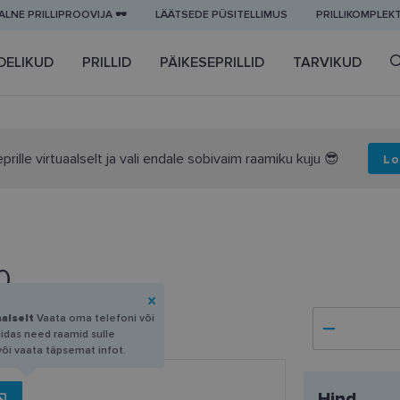
LNE PRILLIPROOVIJA 🕶️
LÄÄTSEDE PÜSITELLIMUS
PRILLIKOMPLEK
DELIKUD
PRILLID
PÄIKESEPRILLID
TARVIKUD
prille virtuaalselt ja vali endale sobivaim raamiku kuju 😎
Lo
0
aalselt
Vaata oma telefoni või
uidas need raamid sulle
või vaata täpsemat infot.
Hind