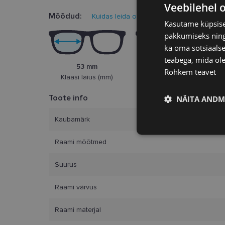
Veebilehel 
Mõõdud:
Kuidas leida oma prillisuurus?
Kasutame küpsisei
pakkumiseks ning 
ka oma sotsiaalse
teabega, mida ole
53 mm
20 mm
Rohkem teavet
Klaasi laius (mm)
Ninasild (mm)
Toote info
NÄITA ANDM
Kaubamärk
Vajalik
Raami mõõtmed
Suurus
Raami värvus
Raami materjal
Vajalikud küpsised 