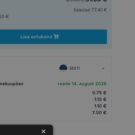
129.00 €
Säästad
77.40 €
.60 €
Lisa ostukorvi
EESTI
rnekuupäev
reede 14. august 2026
0.75 €
1.10 €
1.10 €
7.00 €
×