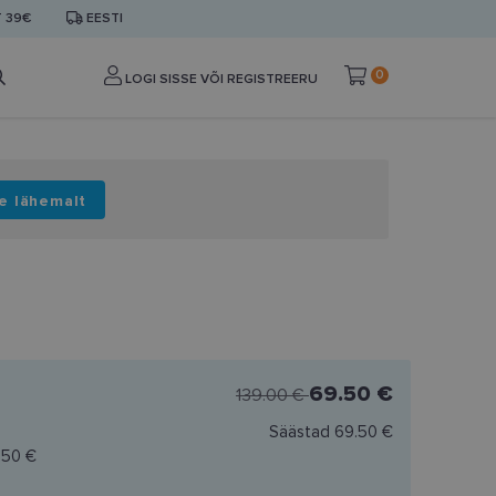
T 39€
EESTI
0
LOGI SISSE VÕI REGISTREERU
e lähemalt
69.50 €
139.00 €
Säästad
69.50 €
.50 €