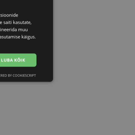
tsioonide
 saiti kasutate,
bineerida muu
asutamise käigus.
LUBA KÕIK
RED BY COOKIESCRIPT
Eelistused
htedel navigeerimine