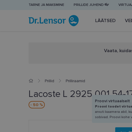
TARNE JA MAKSMINE
PRILLIDE JUHEND 👓
VIRTUAA
LÄÄTSED
VE
Vaata, kuidas
Prillid
Prilliraamid
Lacoste L 2925 001 54-1
Proovi virtuaalselt
- 50 %
Proovi toodet virtu
arvuti kaamera abil, k
sobivad. Proovi kohe 