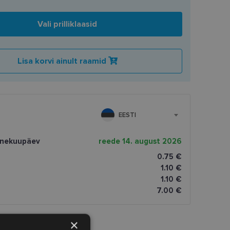
Vali prilliklaasid
Lisa korvi ainult raamid
EESTI
rnekuupäev
reede 14. august 2026
0.75 €
1.10 €
1.10 €
7.00 €
×