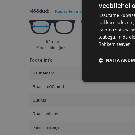
Veebilehel 
Mõõdud:
Kuidas leida oma prillisuurus?
Kasutame küpsisei
pakkumiseks ning 
ka oma sotsiaalse
teabega, mida ole
54 mm
17 mm
Rohkem teavet
Klaasi laius (mm)
Ninasild (mm)
NÄITA ANDM
Toote info
Kaubamärk
Vajalik
Raami mõõtmed
Suurus
Raami värvus
Raami materjal
Vajalikud küpsised 