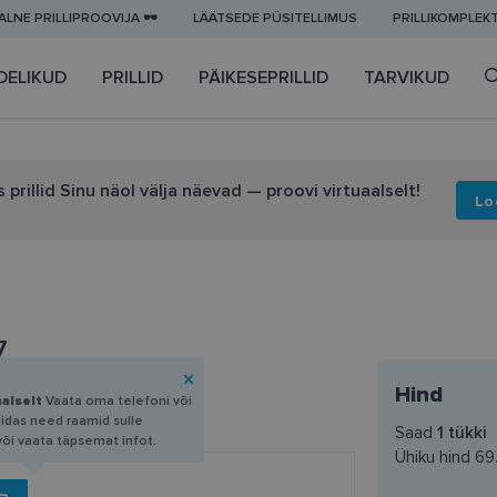
LNE PRILLIPROOVIJA 🕶️
LÄÄTSEDE PÜSITELLIMUS
PRILLIKOMPLEK
DELIKUD
PRILLID
PÄIKESEPRILLID
TARVIKUD
 prillid Sinu näol välja näevad — proovi virtuaalselt!
Lo
7
Hind
aalselt
Vaata oma telefoni või
uidas need raamid sulle
Saad
1
tükki
või vaata täpsemat infot.
Ühiku hind
69