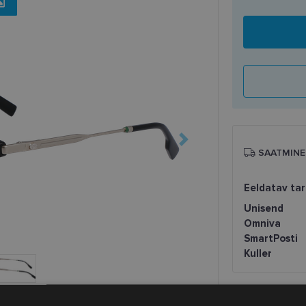
SAATMINE
Eeldatav ta
Unisend
Omniva
SmartPosti
Kuller