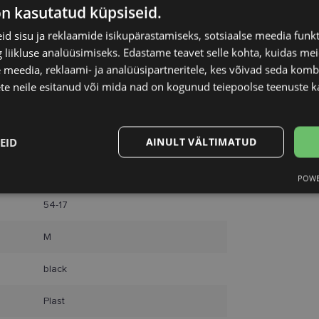
on kasutatud küpsiseid.
d sisu ja reklaamide isikupärastamiseks, sotsiaalse meedia funk
liikluse analüüsimiseks. Edastame teavet selle kohta, kuidas meie
 meedia, reklaami- ja analüüsipartneritele, kes võivad seda kom
te neile esitanud või mida nad on kogunud teiepoolse teenuste k
EID
AINULT VÄLTIMATUD
LACOSTE
POWE
Statistika
Turustamine
54-17
M
black
Vajalik
Statistika
Turustamine
Eelistused
Plast
aitavad parandada kodulehe kasutamismugavust, võimaldades põhifunktsioone nagu le