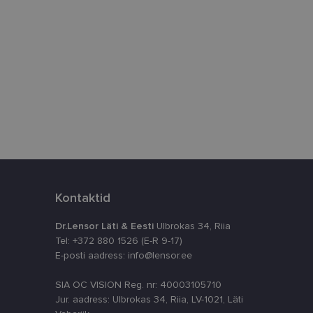
istamiseks, määrates
numbri. Seda
timeerides
splatvormiga. See
kvararünnakute eest
astajate küpsiste
k selleks, et
aks.
Kontaktid
Dr.Lensor Läti & Eesti
Ulbrokas 34, Riia
Tel: +372 880 1526 (E-R 9-17)
E-posti aadress: info@lensor.ee
SIA OC VISION Reg. nr: 40003105710
ta, kuidas
siga - see on
Jur. aadress: Ulbrokas 34, Riia, LV-1021, Läti
ppkasutaja võis
utatavale
dsete kasutajate