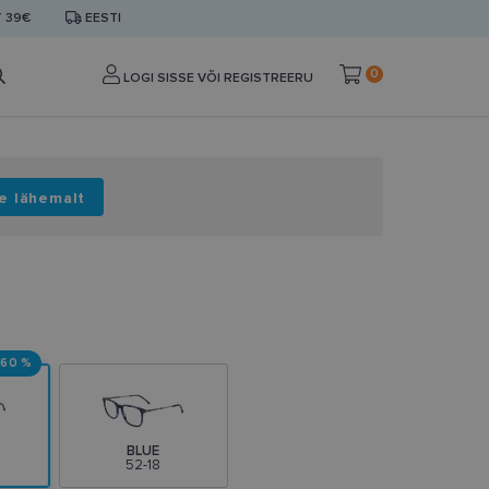
T 39€
EESTI
0
LOGI SISSE VÕI REGISTREERU
e lähemalt
-60 %
BLUE
52-18