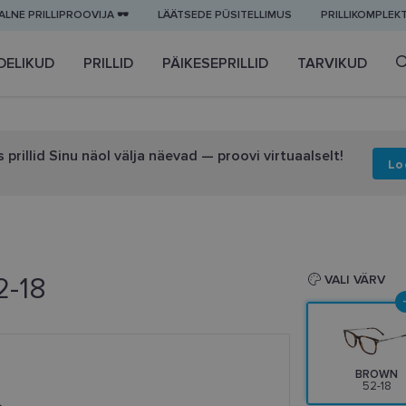
LNE PRILLIPROOVIJA 🕶️
LÄÄTSEDE PÜSITELLIMUS
PRILLIKOMPLEK
DELIKUD
PRILLID
PÄIKESEPRILLID
TARVIKUD
 prillid Sinu näol välja näevad — proovi virtuaalselt!
Lo
2-18
VALI VÄRV
BROWN
52-18