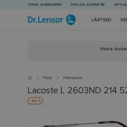
TARNE JA MAKSMINE
PRILLIDE JUHEND 👓
VIRTUAA
LÄÄTSED
VE
Vaata, kuidas
Prillid
Prilliraamid
Lacoste L 2603ND 214 5
- 60 %