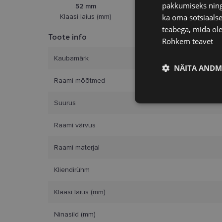
pakkumiseks ning 
52 mm
18 mm
ka oma sotsiaalse
Klaasi laius (mm)
Ninasild (mm)
teabega, mida ole
Toote info
Rohkem teavet
Kaubamärk
NÄITA ANDM
Raami mõõtmed
Vajalik
Suurus
Raami värvus
Raami materjal
Kliendirühm
Vajalikud küpsised 
Klaasi laius (mm)
ja juurdepääsu saidi 
Nimi
Ninasild (mm)