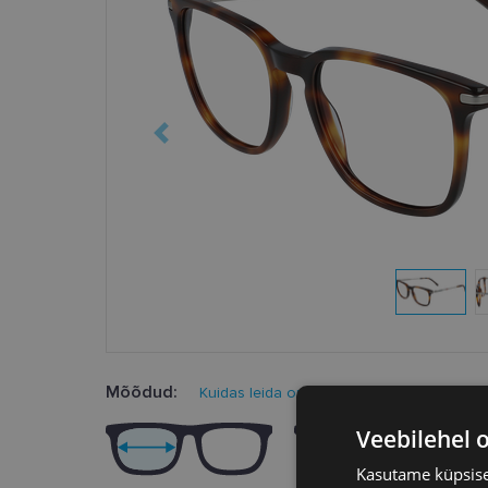
Mõõdud:
Kuidas leida oma prillisuurus?
Veebilehel 
Kasutame küpsisei