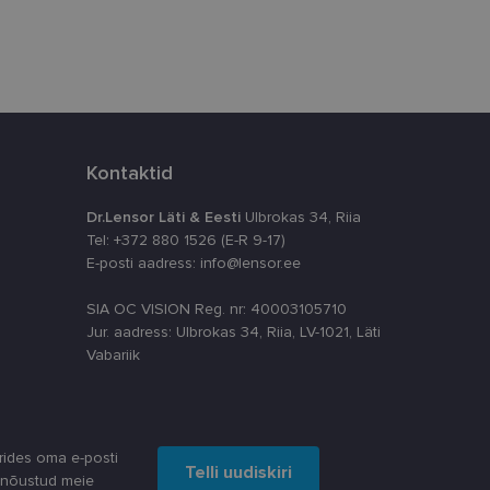
istamiseks, määrates
numbri. Seda
timeerides
splatvormiga. See
kvararünnakute eest
Kontaktid
astajate küpsiste
k selleks, et
Dr.Lensor Läti & Eesti
Ulbrokas 34, Riia
aks.
Tel: +372 880 1526 (E-R 9-17)
E-posti aadress: info@lensor.ee
SIA OC VISION Reg. nr: 40003105710
Jur. aadress: Ulbrokas 34, Riia, LV-1021, Läti
Vabariik
ta, kuidas
siga - see on
ppkasutaja võis
utatavale
dsete kasutajate
likult genereeritud
a seda kasutatakse
reaalajas pakkumisi
rides oma e-posti
 kampaaniate
Telli uudiskiri
 nõustud meie