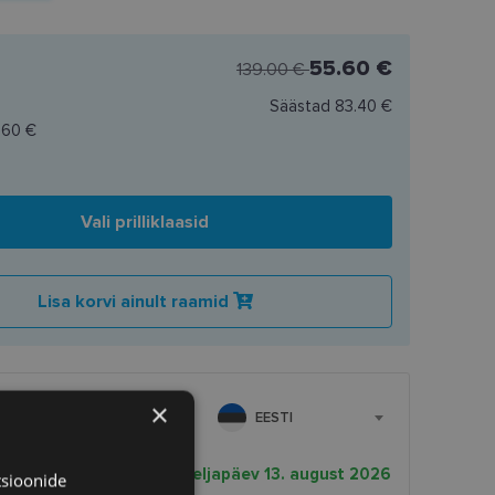
55.60 €
139.00 €
Säästad
83.40 €
.60 €
Vali prilliklaasid
Lisa korvi ainult raamid
×
EESTI
rnekuupäev
neljapäev 13. august 2026
tsioonide