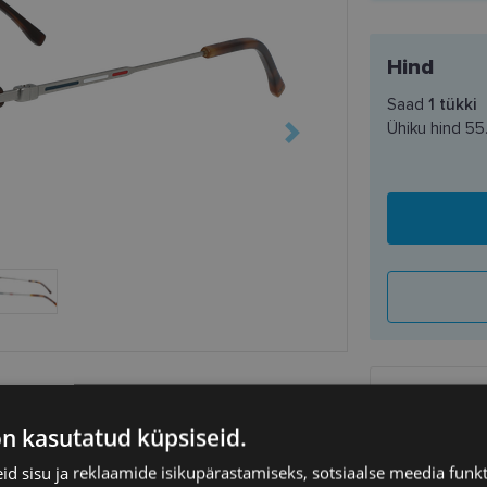
Hind
Saad
1
tükki
Ühiku hind
55
SAATMINE
on kasutatud küpsiseid.
Eeldatav ta
d sisu ja reklaamide isikupärastamiseks, sotsiaalse meedia funk