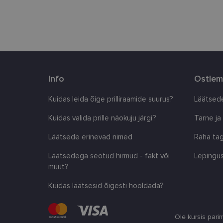
clientId
country_ok
csrftoken
Info
Ostlem
CookieScriptConse
Kuidas leida õige prilliraamide suurus?
Läätsede
shipping_country
Kuidas valida prille näokuju järgi?
Tarne ja
Läätsede erinevad nimed
Raha tag
Pakkuja
/
Läätsedega seotud hirmud - fakt või
Lepingus
Nimi
Nimi
Domeen
müüt?
_ga
_gcl_au
Google
LLC
Kuidas läätsesid õigesti hooldada?
.lensor.ee
_fbp
Meta
Platform
Ole kursis pari
Inc.