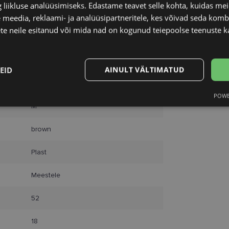
liikluse analüüsimiseks. Edastame teavet selle kohta, kuidas meie
Unisend
Omniva
 meedia, reklaami- ja analüüsipartneritele, kes võivad seda kom
SmartPosti
te neile esitanud või mida nad on kogunud teiepoolse teenuste k
Kuller
LACOSTE
EID
AINULT VÄLTIMATUD
52-18
POWE
Statistika
Turustamine
M
brown
Plast
Vajalik
Statistika
Turustamine
Eelistused
Meestele
aitavad parandada kodulehe kasutamismugavust, võimaldades põhifunktsioone nagu le
52
kaitstud aladele. Koduleht ei tööta ilma nende küpsisteta korralikult.
Pakkuja
/
Aegumine
Kirjeldus
18
Domeen