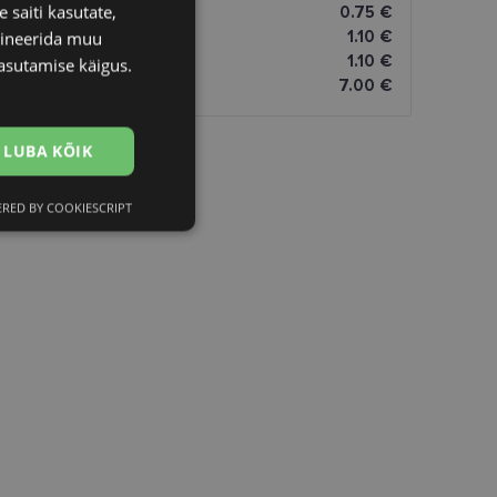
 saiti kasutate,
0.75 €
1.10 €
bineerida muu
1.10 €
asutamise käigus.
7.00 €
LUBA KÕIK
RED BY COOKIESCRIPT
Eelistused
htedel navigeerimine