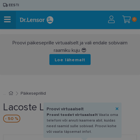
EESTI
0
Proovi päikeseprille virtuaalselt ja vali endale sobivaim
raamiku kuju 😎
Loe lähemalt
Päikeseprillid
Lacoste L 254S 002 57-17
Proovi virtuaalselt
Proovi toodet virtuaalselt
Vaata oma
- 50 %
telefoni või arvuti kaamera abil, kuidas
need raamid sulle sobivad. Proovi kohe
või vaata täpsemat infot.