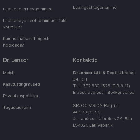
eristamiseks
Lepingust taganemine.
kliendi ident
Läätsede erinevad nimed
juhuslikult 
numbri. Sed
Läätsedega seotud hirmud - fakt
kasutaja ko
parandamise
või müüt?
optimeerides
jõudlust ja
funktsionaal
Kuidas läätsesid õigesti
hooldada?
country_ok
www.lensor.ee
1 aasta
csrftoken
www.lensor.ee
11 kuud 4
See küpsis 
Dr. Lensor
Kontaktid
nädalat
Pythoni Dja
veebiarendu
See on loodu
Meist
Dr.Lensor Läti & Eesti
Ulbrokas
kaitsta saiti
tarkvararünn
34, Riia
veebivormid
Kasutustingimused
Tel: +372 880 1526 (E-R 9-17)
CookieScriptConsent
11 kuud 3
Teenus Cook
CookieScript
E-posti aadress: info@lensor.ee
Privaatsuspoliitika
nädalat
kasutab seda
www.lensor.ee
külastajate 
nõusoleku ee
SIA OC VISION Reg. nr:
Tagastusvorm
meeldejätmi
40003105710
vajalik selle
Script.com k
Jur. aadress: Ulbrokas 34, Riia,
bänner korra
LV-1021, Läti Vabariik
töötaks.
shipping_country
www.lensor.ee
1 aasta