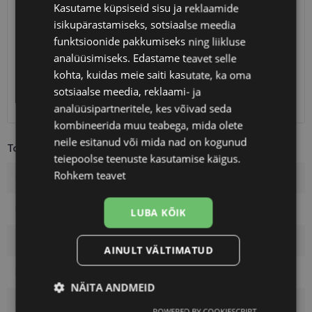
SAATMINE
EESTI
Kasutame küpsiseid sisu ja reklaamide
isikupärastamiseks, sotsiaalse meedia
Eeldatav tarnekuupäev
reede 14. august 2026
funktsioonide pakkumiseks ning liikluse
analüüsimiseks. Edastame teavet selle
Unisend
0.75 €
Omniva
1.10 €
kohta, kuidas meie saiti kasutate, ka oma
SmartPosti
1.10 €
sotsiaalse meedia, reklaami- ja
Kuller
7.00 €
analüüsipartneritele, kes võivad seda
kombineerida muu teabega, mida olete
neile esitanud või mida nad on kogunud
Toote info
teiepoolse teenuste kasutamise käigus.
Rohkem teavet
Kaubamärk
LACOSTE
Raami mõõtmed
57-17
LUBA KÕIK
Suurus
L
AINULT VÄLTIMATUD
Raami värvus
black
NÄITA ANDMEID
Raami materjal
Metall
POWERED BY COOKIESCRIPT