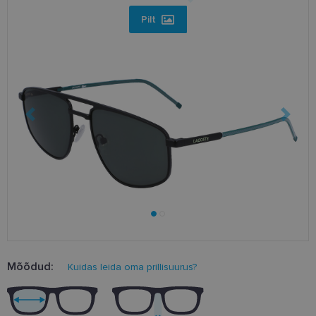
Pilt
Mõõdud:
Kuidas leida oma prillisuurus?