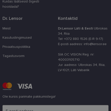
Kuidas läätsesid õigesti
kasutaja ko
parandamise
hooldada?
optimeerides
jõudlust ja
funktsionaal
Dr. Lensor
Kontaktid
country_ok
www.lensor.ee
1 aasta
Meist
Dr.Lensor Läti & Eesti
Ulbrokas
csrftoken
www.lensor.ee
11 kuud 4
See küpsis 
34, Riia
nädalat
Pythoni Dja
veebiarendu
Kasutustingimused
Tel: +372 880 1526 (E-R 9-17)
See on loodu
E-posti aadress: info@lensor.ee
kaitsta saiti
Privaatsuspoliitika
tarkvararünn
veebivormid
SIA OC VISION Reg. nr:
Tagastusvorm
CookieScriptConsent
11 kuud 3
Teenus Cook
CookieScript
40003105710
nädalat
kasutab seda
www.lensor.ee
Jur. aadress: Ulbrokas 34, Riia,
külastajate 
nõusoleku ee
LV-1021, Läti Vabariik
meeldejätmi
vajalik selle
Script.com k
bänner korra
töötaks.
shipping_country
www.lensor.ee
1 aasta
Ole kursis parimate pakkumistega!
Palun sisesta e-posti aadress