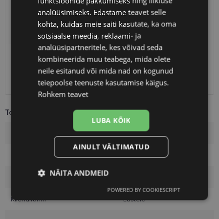
funktsioonide pakkumiseks ning liikluse
SAATMINE
EESTI
analüüsimiseks. Edastame teavet selle
kohta, kuidas meie saiti kasutate, ka oma
Eeldatav tarnekuupäev
reede 14. august 2026
sotsiaalse meedia, reklaami- ja
analüüsipartneritele, kes võivad seda
Unisend
2.50 €
kombineerida muu teabega, mida olete
Omniva
3.00 €
neile esitanud või mida nad on kogunud
SmartPosti
3.00 €
Kuller
7.00 €
teiepoolse teenuste kasutamise käigus.
Rohkem teavet
Toote info
LUBA KÕIK
Kaubamärk
KOOLKIDS
AINULT VÄLTIMATUD
Raami värvus
matt blue
NÄITA ANDMEID
Raami materjal
Plast
POWERED BY COOKIESCRIPT
Vajalik
Statistika
Turustamine
Kliendirühm
Lastele