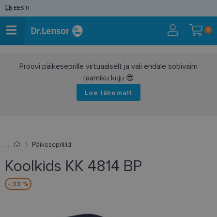
EESTI
0
Proovi päikeseprille virtuaalselt ja vali endale sobivaim
raamiku kuju 😎
Loe lähemalt
Päikeseprillid
Koolkids KK 4814 BP
- 33 %