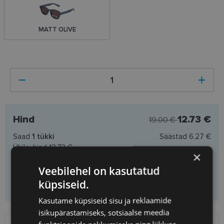
MATT OLIVE
Hind
12.73 €
19.00 €
Saad
1
tükki
Säästad
6.27 €
Ühiku hind
12.73 €
×
Veebilehel on kasutatud
Lisa ostukorvi
küpsiseid.
Kasutame küpsiseid sisu ja reklaamide
isikupärastamiseks, sotsiaalse meedia