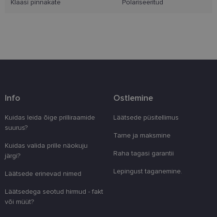
Klaasi pinnakate
Polariseeritud
Eelistused
Vajalik
Statistika
Turustamine
Eelistused
Info
Ostlemine
Vajalikud küpsised aitavad parandada kodulehe
Kuidas leida õige prilliraamide
Läätsede püsitellimus
kasutamismugavust, võimaldades põhifunktsioone
suurus?
nagu lehtedel navigeerimine ja juurdepääsu saidi
Tarne ja maksmine
kaitstud aladele. Koduleht ei tööta ilma nende
küpsisteta korralikult.
Kuidas valida prille näokuju
Raha tagasi garantii
järgi?
Pakkuja
/
Nimi
Aegumine
Kirjeldus
Domeen
Lepingust taganemine.
Läätsede erinevad nimed
clientId
www.lensor.ee
1 aasta
Seda küpsist
unikaalsete 
Läätsedega seotud hirmud - fakt
eristamiseks
kliendi ident
või müüt?
juhuslikult 
numbri. Sed