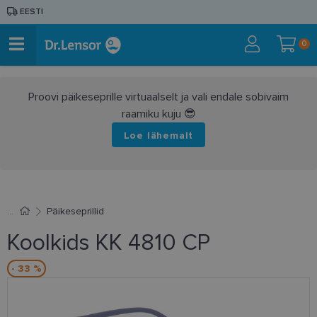
EESTI
0
Proovi päikeseprille virtuaalselt ja vali endale sobivaim
raamiku kuju 😎
Loe lähemalt
Päikeseprillid
Koolkids KK 4810 CP
- 33 %