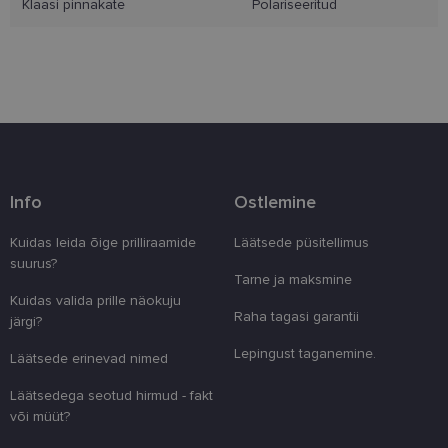
Klaasi pinnakate
Polariseeritud
Eelistused
Vajalik
Statistika
Turustamine
Eelistused
Info
Ostlemine
Vajalikud küpsised aitavad parandada kodulehe
Kuidas leida õige prilliraamide
Läätsede püsitellimus
kasutamismugavust, võimaldades põhifunktsioone
suurus?
nagu lehtedel navigeerimine ja juurdepääsu saidi
Tarne ja maksmine
kaitstud aladele. Koduleht ei tööta ilma nende
küpsisteta korralikult.
Kuidas valida prille näokuju
Raha tagasi garantii
järgi?
Pakkuja
/
Nimi
Aegumine
Kirjeldus
Domeen
Lepingust taganemine.
Läätsede erinevad nimed
clientId
www.lensor.ee
1 aasta
Seda küpsist
unikaalsete 
Läätsedega seotud hirmud - fakt
eristamiseks
kliendi ident
või müüt?
juhuslikult 
numbri. Sed