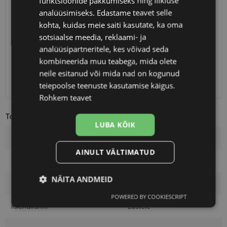
funktsioonide pakkumiseks ning liikluse
SAATMINE
EESTI
analüüsimiseks. Edastame teavet selle
kohta, kuidas meie saiti kasutate, ka oma
Eeldatav tarnekuupäev
neljapäev 13. august 2026
sotsiaalse meedia, reklaami- ja
analüüsipartneritele, kes võivad seda
Unisend
2.50 €
kombineerida muu teabega, mida olete
Omniva
3.00 €
neile esitanud või mida nad on kogunud
SmartPosti
3.00 €
Kuller
7.00 €
teiepoolse teenuste kasutamise käigus.
Rohkem teavet
Toote info
LUBA KÕIK
Kaubamärk
KOOLKIDS
AINULT VÄLTIMATUD
Raami värvus
turquoise
NÄITA ANDMEID
Raami materjal
Plast
POWERED BY COOKIESCRIPT
Vajalik
Statistika
Turustamine
Kliendirühm
Lastele