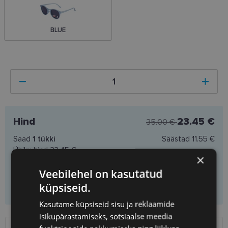
BLUE
Hind
23.45 €
35.00 €
Saad
1
tükki
Säästad
11.55 €
Ühiku hind
23.45 €
×
Veebilehel on kasutatud
Lisa ostukorvi
küpsiseid.
Kasutame küpsiseid sisu ja reklaamide
isikupärastamiseks, sotsiaalse meedia