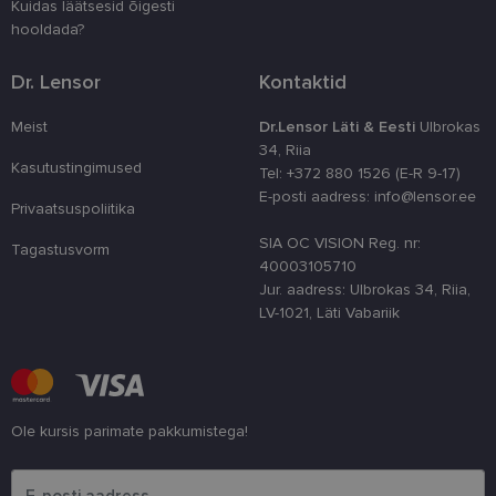
Kuidas läätsesid õigesti
kasutaja ko
parandamise
hooldada?
optimeerides
jõudlust ja
funktsionaal
Dr. Lensor
Kontaktid
country_ok
www.lensor.ee
1 aasta
Meist
Dr.Lensor Läti & Eesti
Ulbrokas
csrftoken
www.lensor.ee
11 kuud 4
See küpsis 
34, Riia
nädalat
Pythoni Dja
veebiarendu
Kasutustingimused
Tel: +372 880 1526 (E-R 9-17)
See on loodu
E-posti aadress: info@lensor.ee
kaitsta saiti
Privaatsuspoliitika
tarkvararünn
veebivormid
SIA OC VISION Reg. nr:
Tagastusvorm
CookieScriptConsent
11 kuud 3
Teenus Cook
CookieScript
40003105710
nädalat
kasutab seda
www.lensor.ee
Jur. aadress: Ulbrokas 34, Riia,
külastajate 
nõusoleku ee
LV-1021, Läti Vabariik
meeldejätmi
vajalik selle
Script.com k
bänner korra
töötaks.
shipping_country
www.lensor.ee
1 aasta
Ole kursis parimate pakkumistega!
Palun sisesta e-posti aadress