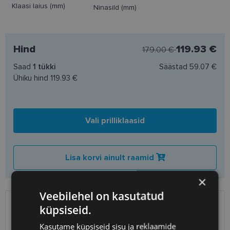
Klaasi laius (mm)
Ninasild (mm)
Hind
119.93 €
179.00 €
Saad
1
tükki
Säästad
59.07 €
Ühiku hind
119.93 €
Vali prilliklaasid
Lisa korvi ainult raamid
×
Veebilehel on kasutatud
küpsiseid.
SAATMINE
EESTI
Kasutame küpsiseid sisu ja reklaamide