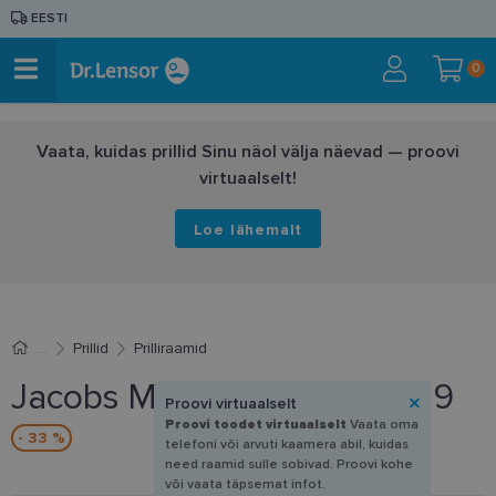
EESTI
0
Vaata, kuidas prillid Sinu näol välja näevad — proovi
virtuaalselt!
Loe lähemalt
Prillid
Prilliraamid
Jacobs MARC 813 086 53-19
Proovi virtuaalselt
Proovi toodet virtuaalselt
Vaata oma
- 33 %
telefoni või arvuti kaamera abil, kuidas
need raamid sulle sobivad. Proovi kohe
või vaata täpsemat infot.