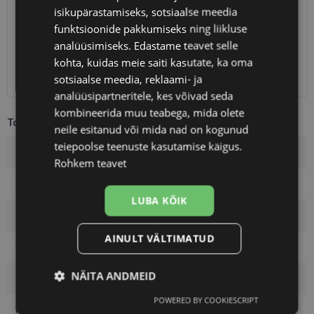
Eeldatav tarnekuupäev
teisipäev 11. august 2026
isikupärastamiseks, sotsiaalse meedia
funktsioonide pakkumiseks ning liikluse
Unisend
0.75 €
analüüsimiseks. Edastame teavet selle
Omniva
1.10 €
kohta, kuidas meie saiti kasutate, ka oma
SmartPosti
1.10 €
Kuller
7.00 €
sotsiaalse meedia, reklaami- ja
analüüsipartneritele, kes võivad seda
kombineerida muu teabega, mida olete
Toote info
neile esitanud või mida nad on kogunud
teiepoolse teenuste kasutamise käigus.
Kaubamärk
MARC JACOBS
Rohkem teavet
Raami mõõtmed
53-19
LUBA KÕIK
Suurus
M
AINULT VÄLTIMATUD
Raami värvus
havana
NÄITA ANDMEID
Raami materjal
Plast
POWERED BY COOKIESCRIPT
Vajalik
Statistika
Turustamine
Kliendirühm
Naistele