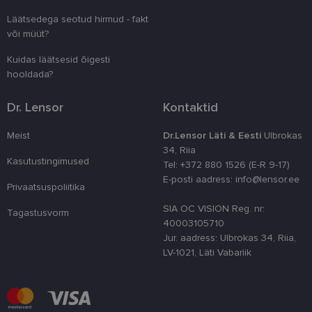
kliendi ident
juhuslikult 
Läätsedega seotud hirmud - fakt
numbri. Sed
kasutaja ko
või müüt?
parandamise
optimeerides
Kuidas läätsesid õigesti
jõudlust ja
funktsionaal
hooldada?
country_ok
www.lensor.ee
1 aasta
Dr. Lensor
Kontaktid
csrftoken
www.lensor.ee
11 kuud 4
See küpsis 
nädalat
Pythoni Dja
veebiarendu
Meist
Dr.Lensor Läti & Eesti
Ulbrokas
See on loodu
34, Riia
kaitsta saiti
Kasutustingimused
tarkvararünn
Tel: +372 880 1526 (E-R 9-17)
veebivormid
E-posti aadress: info@lensor.ee
Privaatsuspoliitika
CookieScriptConsent
11 kuud 3
Teenus Cook
CookieScript
nädalat
kasutab seda
www.lensor.ee
SIA OC VISION Reg. nr:
külastajate 
Tagastusvorm
nõusoleku ee
40003105710
meeldejätmi
Jur. aadress: Ulbrokas 34, Riia,
vajalik selle
Script.com k
LV-1021, Läti Vabariik
bänner korra
töötaks.
shipping_country
www.lensor.ee
1 aasta