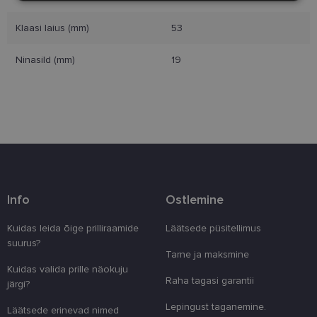
Klaasi laius (mm)
53
Eelistused
Ninasild (mm)
19
Vajalik
Statistika
Turustamine
Eelistused
Vajalikud küpsised aitavad parandada kodulehe
Info
Ostlemine
kasutamismugavust, võimaldades põhifunktsioone
nagu lehtedel navigeerimine ja juurdepääsu saidi
kaitstud aladele. Koduleht ei tööta ilma nende
Kuidas leida õige prilliraamide
Läätsede püsitellimus
küpsisteta korralikult.
suurus?
Tarne ja maksmine
Pakkuja
/
Nimi
Aegumine
Kirjeldus
Kuidas valida prille näokuju
Domeen
Raha tagasi garantii
järgi?
clientId
www.lensor.ee
1 aasta
Seda küpsist
unikaalsete 
Lepingust taganemine.
Läätsede erinevad nimed
eristamiseks