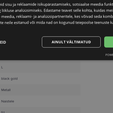
d sisu ja reklaamide isikupärastamiseks, sotsiaalse meedia funk
liikluse analüüsimiseks. Edastame teavet selle kohta, kuidas meie
 meedia, reklaami- ja analüüsipartneritele, kes võivad seda kom
te neile esitanud või mida nad on kogunud teiepoolse teenuste k
EID
AINULT VÄLTIMATUD
MARC JACOBS
POWE
51-23
Statistika
Turustamine
L
black gold
Metall
Vajalik
Statistika
Turustamine
Eelistused
Naistele
aitavad parandada kodulehe kasutamismugavust, võimaldades põhifunktsioone nagu le
kaitstud aladele. Koduleht ei tööta ilma nende küpsisteta korralikult.
51