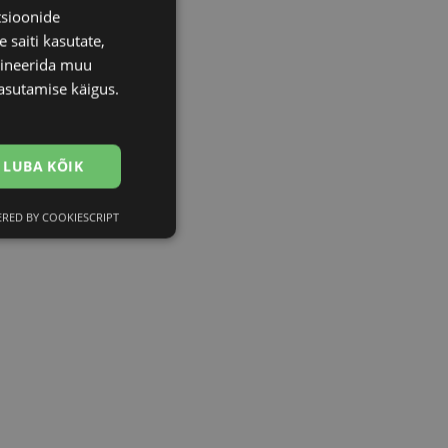
tsioonide
 saiti kasutate,
bineerida muu
asutamise käigus.
LUBA KÕIK
RED BY COOKIESCRIPT
Eelistused
htedel navigeerimine