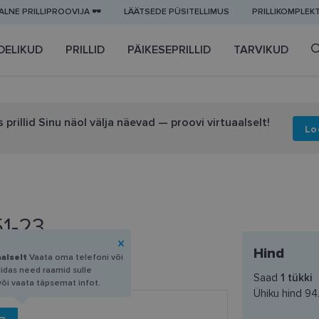
LNE PRILLIPROOVIJA 🕶️
LÄÄTSEDE PÜSITELLIMUS
PRILLIKOMPLEK
DELIKUD
PRILLID
PÄIKESEPRILLID
TARVIKUD
 prillid Sinu näol välja näevad — proovi virtuaalselt!
Lo
1-23
Hind
aalselt
Vaata oma telefoni või
uidas need raamid sulle
Saad
1
tükki
või vaata täpsemat infot.
Ühiku hind
94