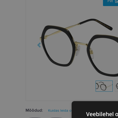
Pilt
Mõõdud:
Kuidas leida oma prillisuurus?
Veebilehel 