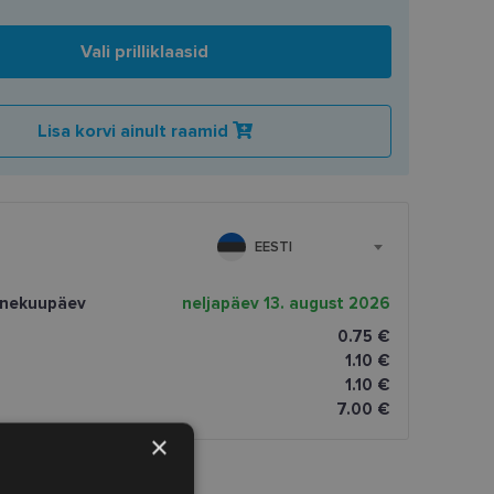
Vali prilliklaasid
Lisa korvi ainult raamid
EESTI
rnekuupäev
neljapäev 13. august 2026
0.75 €
1.10 €
1.10 €
7.00 €
×