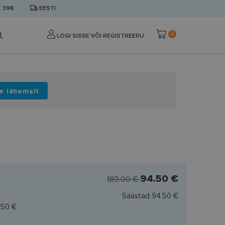
T 39€
EESTI
0
LOGI SISSE VÕI REGISTREERU
e lähemalt
94.50 €
189.00 €
Säästad
94.50 €
.50 €