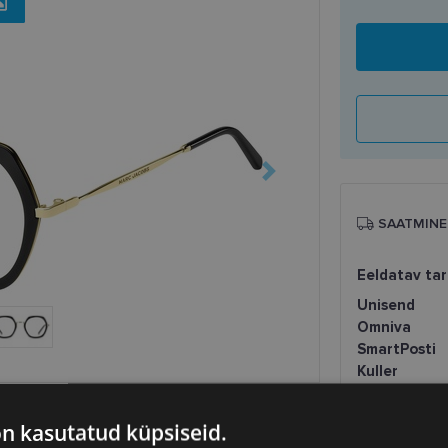
SAATMINE
Eeldatav ta
Unisend
Omniva
SmartPosti
Kuller
on kasutatud küpsiseid.