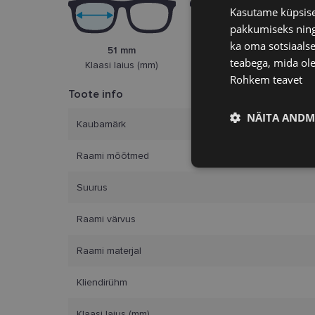
Kasutame küpsisei
pakkumiseks ning 
ka oma sotsiaalse
51 mm
23 mm
teabega, mida ole
Klaasi laius (mm)
Ninasild (mm)
Rohkem teavet
Toote info
NÄITA ANDM
Kaubamärk
Raami mõõtmed
Vajalik
Suurus
Raami värvus
Raami materjal
Kliendirühm
Vajalikud küpsised 
ja juurdepääsu saidi 
Klaasi laius (mm)