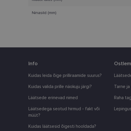
Nimi
Ninasild (mm)
clientId
country_ok
csrftoken
CookieScriptConse
Info
Ostlem
Kuidas leida õige prilliraamide suurus?
Läätsede
shipping_country
Kuidas valida prille näokuju järgi?
Tarne ja
Läätsede erinevad nimed
Raha tag
Pakkuja
/
Nimi
Nimi
Domeen
Läätsedega seotud hirmud - fakt või
Lepingus
_ga
_gcl_au
Google
müüt?
LLC
.lensor.ee
Kuidas läätsesid õigesti hooldada?
_fbp
Meta