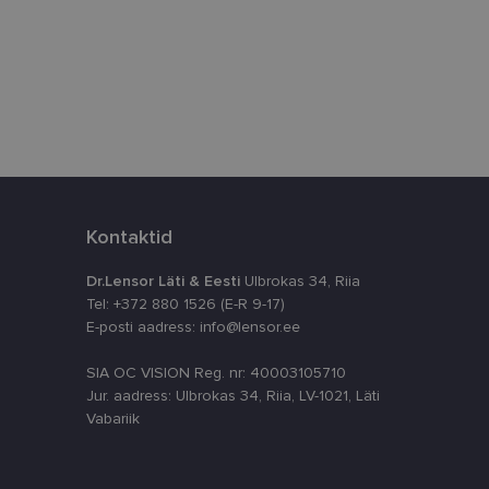
istamiseks, määrates
numbri. Seda
timeerides
splatvormiga. See
kvararünnakute eest
astajate küpsiste
Kontaktid
k selleks, et
aks.
Dr.Lensor Läti & Eesti
Ulbrokas 34, Riia
Tel: +372 880 1526 (E-R 9-17)
E-posti aadress: info@lensor.ee
SIA OC VISION Reg. nr: 40003105710
Jur. aadress: Ulbrokas 34, Riia, LV-1021, Läti
ta, kuidas
siga - see on
Vabariik
ppkasutaja võis
utatavale
dsete kasutajate
likult genereeritud
a seda kasutatakse
reaalajas pakkumisi