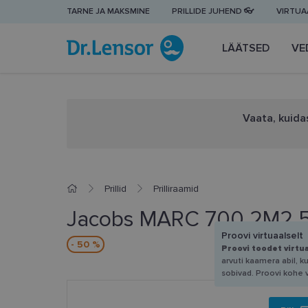
TARNE JA MAKSMINE
PRILLIDE JUHEND 👓
VIRTUAA
LÄÄTSED
VE
Vaata, kuidas
Prillid
Prilliraamid
Jacobs MARC 700 2M2 5
Proovi virtuaalselt
- 50 %
Proovi toodet virtu
arvuti kaamera abil, k
sobivad. Proovi kohe 