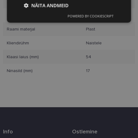
Suurus
M
NÄITA ANDMEID
Raami värvus
clear grey
POWERED BY COOKIESCRIPT
Vajalik
Statistika
Turustamine
Raami materjal
Plast
Eelistused
Kliendirühm
Naistele
Klaasi laius (mm)
54
Ninasild (mm)
17
Vajalik
Statistika
Turustamine
Eelistused
Vajalikud küpsised aitavad parandada kodulehe
kasutamismugavust, võimaldades põhifunktsioone
nagu lehtedel navigeerimine ja juurdepääsu saidi
kaitstud aladele. Koduleht ei tööta ilma nende
küpsisteta korralikult.
Info
Ostlemine
Pakkuja
/
Nimi
Aegumine
Kirjeldus