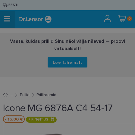
EESTI
0
Vaata, kuidas prillid Sinu näol välja näevad — proovi
virtuaalselt!
Loe lähemalt
Prillid
Prilliraamid
Icone MG 6876A C4 54-17
- 16.00 €
+ KINGITUS