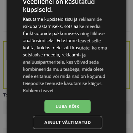
Veebilehel on kasutatud
Unisend
0.75 €
küpsiseid.
Omniva
1.10 €
SmartPosti
1.10 €
Kasutame küpsiseid sisu ja reklaamide
Kuller
7.00 €
isikupärastamiseks, sotsiaalse meedia
funktsioonide pakkumiseks ning liikluse
analüüsimiseks. Edastame teavet selle
kohta, kuidas meie saiti kasutate, ka oma
sotsiaalse meedia, reklaami- ja
Saa kingituseks stiilne prillikarp!
analüüsipartneritele, kes võivad seda
kombineerida muu teabega, mida olete
neile esitanud või mida nad on kogunud
KINGITUS
teiepoolse teenuste kasutamise käigus.
Rohkem teavet
Toote info
LUBA KÕIK
Kaubamärk
ICONE
Raami mõõtmed
54-17
AINULT VÄLTIMATUD