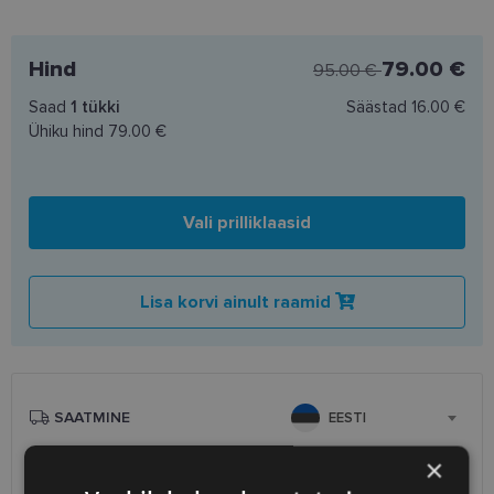
Hind
79.00 €
95.00 €
Saad
1
tükki
Säästad
16.00 €
Ühiku hind
79.00 €
Vali prilliklaasid
Lisa korvi ainult raamid
SAATMINE
EESTI
×
Eeldatav tarnekuupäev
laupäev 15. august 2026