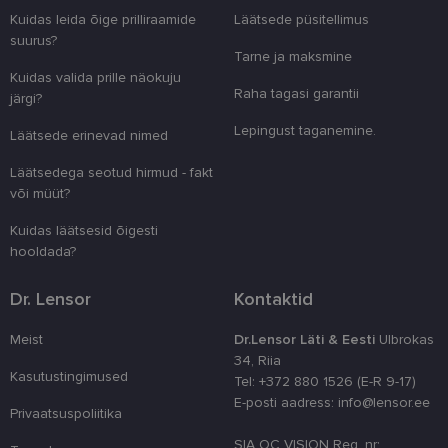
Domeen
Kuidas leida õige prilliraamide
Läätsede püsitellimus
clientId
www.lensor.ee
1 aasta
Seda küpsist
suurus?
unikaalsete 
Tarne ja maksmine
eristamiseks
Kuidas valida prille näokuju
kliendi ident
juhuslikult 
Raha tagasi garantii
järgi?
numbri. Sed
kasutaja ko
Lepingust taganemine.
parandamise
Läätsede erinevad nimed
optimeerides
jõudlust ja
Läätsedega seotud hirmud - fakt
funktsionaal
või müüt?
country_ok
www.lensor.ee
1 aasta
Kuidas läätsesid õigesti
csrftoken
www.lensor.ee
11 kuud 4
See küpsis 
nädalat
Pythoni Dja
hooldada?
veebiarendu
See on loodu
kaitsta saiti
Dr. Lensor
Kontaktid
tarkvararünn
veebivormid
Meist
Dr.Lensor Läti & Eesti
Ulbrokas
CookieScriptConsent
11 kuud 3
Teenus Cook
CookieScript
34, Riia
nädalat
kasutab seda
www.lensor.ee
külastajate 
Kasutustingimused
Tel: +372 880 1526 (E-R 9-17)
nõusoleku ee
E-posti aadress: info@lensor.ee
meeldejätmi
Privaatsuspoliitika
vajalik selle
Script.com k
SIA OC VISION Reg. nr:
bänner korra