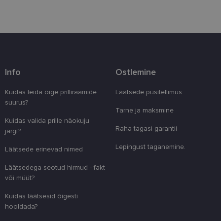
Vajalik
Statistika
Turustamine
Info
Ostlemine
Eelistused
Kuidas leida õige prilliraamide
Läätsede püsitellimus
Vajalikud küpsised aitavad parandada kodulehe
suurus?
kasutamismugavust, võimaldades põhifunktsioone
Tarne ja maksmine
nagu lehtedel navigeerimine ja juurdepääsu saidi
Kuidas valida prille näokuju
kaitstud aladele. Koduleht ei tööta ilma nende
Raha tagasi garantii
järgi?
küpsisteta korralikult.
Lepingust taganemine.
Pakkuja
/
Läätsede erinevad nimed
Nimi
Aegumine
Kirjeldus
Domeen
Läätsedega seotud hirmud - fakt
clientId
www.lensor.ee
1 aasta
Seda küpsist
unikaalsete 
või müüt?
eristamiseks
kliendi ident
Kuidas läätsesid õigesti
juhuslikult 
numbri. Sed
hooldada?
kasutaja ko
parandamise