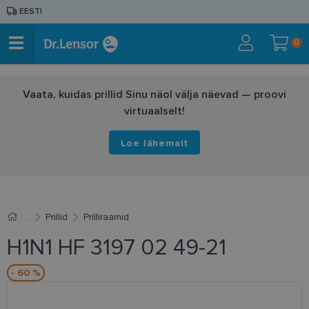
EESTI
0
Vaata, kuidas prillid Sinu näol välja näevad — proovi
virtuaalselt!
Loe lähemalt
Prillid
Prilliraamid
H1N1 HF 3197 02 49-21
- 60 %