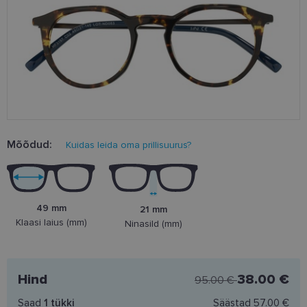
Mõõdud:
Kuidas leida oma prillisuurus?
49 mm
21 mm
Klaasi laius (mm)
Ninasild (mm)
Hind
38.00 €
95.00 €
Saad
1
tükki
Säästad
57.00 €