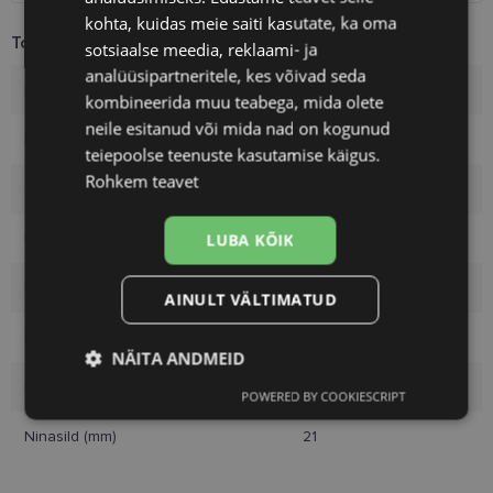
kohta, kuidas meie saiti kasutate, ka oma
Toote info
sotsiaalse meedia, reklaami- ja
analüüsipartneritele, kes võivad seda
Kaubamärk
H1N1
kombineerida muu teabega, mida olete
neile esitanud või mida nad on kogunud
Raami mõõtmed
49-21
teiepoolse teenuste kasutamise käigus.
Rohkem teavet
Suurus
M
Raami värvus
brown tort
LUBA KÕIK
Raami materjal
Plast
AINULT VÄLTIMATUD
Kliendirühm
Naistele
NÄITA ANDMEID
Klaasi laius (mm)
49
POWERED BY COOKIESCRIPT
Vajalik
Statistika
Turustamine
Ninasild (mm)
21
Eelistused