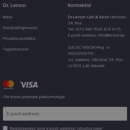
optimeerides
Dr. Lensor
Kontaktid
jõudlust ja
funktsionaal
Meist
Dr.Lensor Läti & Eesti
Ulbrokas
country_ok
www.lensor.ee
1 aasta
34, Riia
csrftoken
www.lensor.ee
11 kuud 4
See küpsis 
Kasutustingimused
Tel: +372 880 1526 (E-R 9-17)
nädalat
Pythoni Dja
E-posti aadress: info@lensor.ee
veebiarendu
Privaatsuspoliitika
See on loodu
kaitsta saiti
SIA OC VISION Reg. nr:
tarkvararünn
Tagastusvorm
veebivormid
40003105710
Jur. aadress: Ulbrokas 34, Riia,
CookieScriptConsent
11 kuud 3
Teenus Cook
CookieScript
nädalat
kasutab seda
www.lensor.ee
LV-1021, Läti Vabariik
külastajate 
nõusoleku ee
meeldejätmi
vajalik selle
Script.com k
bänner korra
töötaks.
Ole kursis parimate pakkumistega!
shipping_country
www.lensor.ee
1 aasta
Palun sisesta e-posti aadress
Registreerides oma e-posti aadressi, nõustud meie