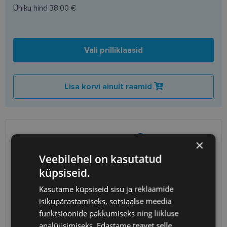
Ühiku hind
38.00 €
Vali prilliklaasid
Lisa korvi ainult raamid
SAATMINE
EESTI
×
Veebilehel on kasutatud
Eeldatav tarnekuupäev
laupäev 15. august 2026
küpsiseid.
Unisend
0.75 €
Kasutame küpsiseid sisu ja reklaamide
Omniva
1.10 €
isikupärastamiseks, sotsiaalse meedia
SmartPosti
1.10 €
funktsioonide pakkumiseks ning liikluse
Kuller
7.00 €
analüüsimiseks. Edastame teavet selle