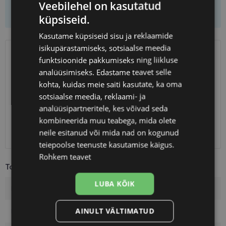
Veebilehel on kasutatud
Lisa korvi ainult raamid
küpsiseid.
Kasutame küpsiseid sisu ja reklaamide
isikupärastamiseks, sotsiaalse meedia
funktsioonide pakkumiseks ning liikluse
SAATMINE
EESTI
analüüsimiseks. Edastame teavet selle
kohta, kuidas meie saiti kasutate, ka oma
Eeldatav tarnekuupäev
reede 14. august 2026
sotsiaalse meedia, reklaami- ja
Unisend
0.75 €
analüüsipartneritele, kes võivad seda
Omniva
1.10 €
kombineerida muu teabega, mida olete
SmartPosti
1.10 €
neile esitanud või mida nad on kogunud
Kuller
7.00 €
teiepoolse teenuste kasutamise käigus.
Rohkem teavet
Toote info
LUBA KÕIK
Kaubamärk
TOM FORD
AINULT VÄLTIMATUD
Raami mõõtmed
51-22