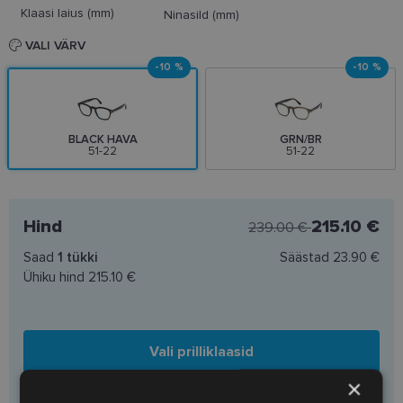
Klaasi laius (mm)
Ninasild (mm)
VALI VÄRV
-10 %
-10 %
BLACK HAVA
GRN/BR
51-22
51-22
Hind
215.10 €
239.00 €
Saad
1
tükki
Säästad
23.90 €
Ühiku hind
215.10 €
Vali prilliklaasid
×