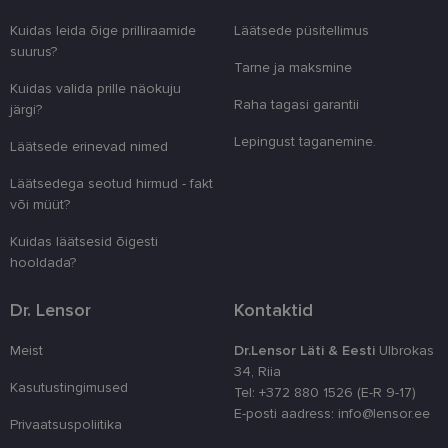
Nimi
Aegumine
Kirjeldus
Domeen
Kuidas leida õige prilliraamide
Läätsede püsitellimus
clientId
www.lensor.ee
1 aasta
Seda küpsist
suurus?
unikaalsete 
Tarne ja maksmine
eristamiseks
kliendi ident
Kuidas valida prille näokuju
juhuslikult 
Raha tagasi garantii
järgi?
numbri. Sed
kasutaja ko
parandamise
Lepingust taganemine.
Läätsede erinevad nimed
optimeerides
jõudlust ja
funktsionaal
Läätsedega seotud hirmud - fakt
või müüt?
country_ok
www.lensor.ee
1 aasta
csrftoken
www.lensor.ee
11 kuud 4
See küpsis 
Kuidas läätsesid õigesti
nädalat
Pythoni Dja
hooldada?
veebiarendu
See on loodu
kaitsta saiti
Dr. Lensor
Kontaktid
tarkvararünn
veebivormid
Meist
Dr.Lensor Läti & Eesti
Ulbrokas
CookieScriptConsent
11 kuud 3
Teenus Cook
CookieScript
nädalat
kasutab seda
www.lensor.ee
34, Riia
külastajate 
Kasutustingimused
Tel: +372 880 1526 (E-R 9-17)
nõusoleku ee
meeldejätmi
E-posti aadress: info@lensor.ee
vajalik selle
Privaatsuspoliitika
Script.com k