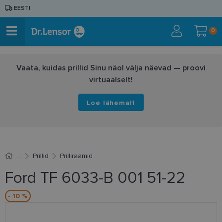
EESTI
0
Vaata, kuidas prillid Sinu näol välja näevad — proovi
virtuaalselt!
Loe lähemalt
Prillid
Prilliraamid
Ford TF 6033-B 001 51-22
- 10 %