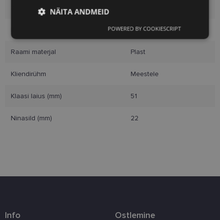
Suurus
L
NÄITA ANDMEID
POWERED BY COOKIESCRIPT
Raami värvus
black hava
Vajalik
Statistika
Turustamine
Raami materjal
Plast
Eelistused
Kliendirühm
Meestele
Klaasi laius (mm)
51
Ninasild (mm)
22
Vajalik
Statistika
Turustamine
Eelistused
Vajalikud küpsised aitavad parandada kodulehe
kasutamismugavust, võimaldades põhifunktsioone
nagu lehtedel navigeerimine ja juurdepääsu saidi
kaitstud aladele. Koduleht ei tööta ilma nende
küpsisteta korralikult.
Info
Ostlemine
Pakkuja
/