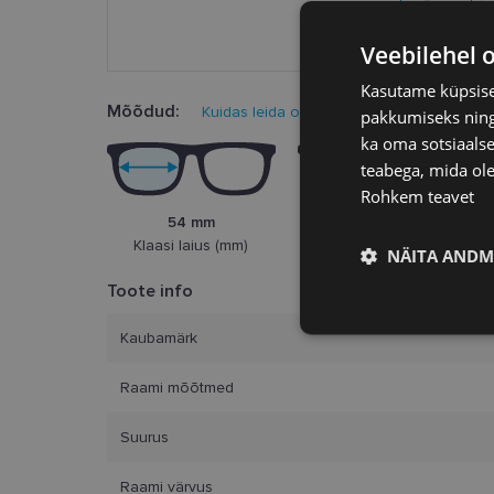
Veebilehel 
Kasutame küpsisei
Mõõdud:
Kuidas leida oma prillisuurus?
pakkumiseks ning 
ka oma sotsiaalse
teabega, mida ole
Rohkem teavet
54 mm
19 mm
Klaasi laius (mm)
Ninasild (mm)
NÄITA ANDM
Toote info
Vajalik
Kaubamärk
Raami mõõtmed
Suurus
Raami värvus