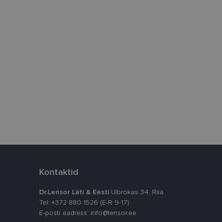
htedel navigeerimine
istamiseks, määrates
numbri. Seda
timeerides
splatvormiga. See
kvararünnakute eest
astajate küpsiste
k selleks, et
aks.
Kontaktid
Dr.Lensor Läti & Eesti
Ulbrokas 34, Riia
Tel: +372 880 1526 (E-R 9-17)
E-posti aadress: info@lensor.ee
ta, kuidas
siga - see on