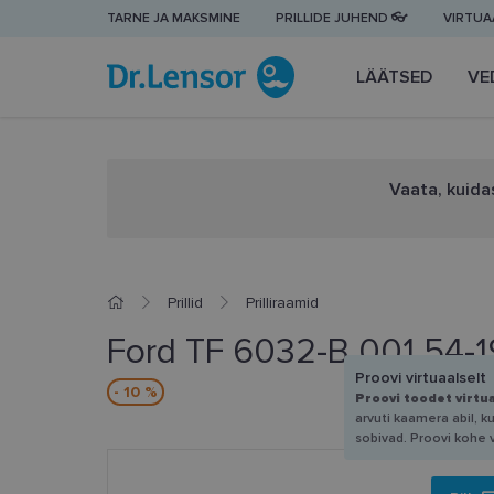
TARNE JA MAKSMINE
PRILLIDE JUHEND 👓
VIRTUAA
LÄÄTSED
VE
Vaata, kuidas
Prillid
Prilliraamid
Ford TF 6032-B 001 54-1
Proovi virtuaalselt
- 10 %
Proovi toodet virtu
arvuti kaamera abil, k
sobivad. Proovi kohe 