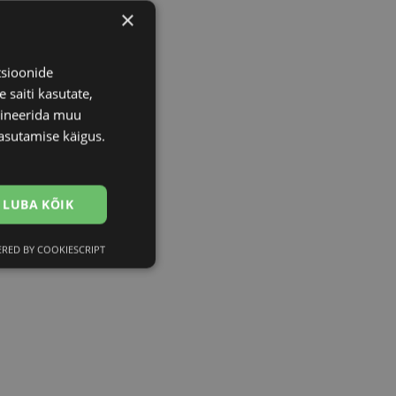
×
tsioonide
 saiti kasutate,
bineerida muu
asutamise käigus.
LUBA KÕIK
RED BY COOKIESCRIPT
Eelistused