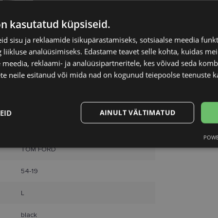
on kasutatud küpsiseid.
d sisu ja reklaamide isikupärastamiseks, sotsiaalse meedia funk
liikluse analüüsimiseks. Edastame teavet selle kohta, kuidas meie
 meedia, reklaami- ja analüüsipartneritele, kes võivad seda kom
te neile esitanud või mida nad on kogunud teiepoolse teenuste k
EID
AINULT VÄLTIMATUD
POWE
Statistika
Turustamine
TOM FORD
54-19
L
Vajalik
Statistika
Turustamine
Eelistused
black