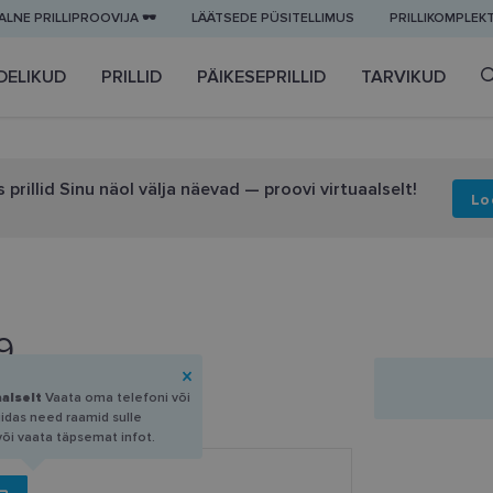
LNE PRILLIPROOVIJA 🕶️
LÄÄTSEDE PÜSITELLIMUS
PRILLIKOMPLEK
DELIKUD
PRILLID
PÄIKESEPRILLID
TARVIKUD
 prillid Sinu näol välja näevad — proovi virtuaalselt!
Lo
9
aalselt
Vaata oma telefoni või
uidas need raamid sulle
või vaata täpsemat infot.