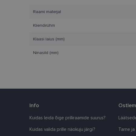
Vajalikud küpsised 
ja juurdepääsu saidi 
Raami materjal
Nimi
Kliendirühm
clientId
Klaasi laius (mm)
Ninasild (mm)
country_ok
csrftoken
CookieScriptConse
shipping_country
Info
Ostlem
Kuidas leida õige prilliraamide suurus?
Läätsede
Pakkuja
/
Nimi
Nimi
Domeen
Kuidas valida prille näokuju järgi?
Tarne ja
_ga
_gcl_au
Google