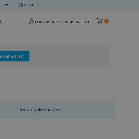
T 39€
EESTI
0
LOGI SISSE VÕI REGISTREERU
e lähemalt
Toode pole saadaval