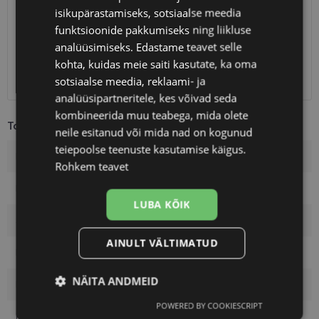
isikupärastamiseks, sotsiaalse meedia
Eeldatav tarnekuupäev
laupäev 15. august 2026
funktsioonide pakkumiseks ning liikluse
Unisend
0.75 €
analüüsimiseks. Edastame teavet selle
Omniva
1.10 €
kohta, kuidas meie saiti kasutate, ka oma
SmartPosti
1.10 €
sotsiaalse meedia, reklaami- ja
Kuller
7.00 €
analüüsipartneritele, kes võivad seda
kombineerida muu teabega, mida olete
Toote info
neile esitanud või mida nad on kogunud
teiepoolse teenuste kasutamise käigus.
Kaubamärk
TOM FORD
Rohkem teavet
Raami mõõtmed
51-21
LUBA KÕIK
Suurus
M
AINULT VÄLTIMATUD
Raami värvus
gy/gun
NÄITA ANDMEID
Raami materjal
Metall
POWERED BY COOKIESCRIPT
Vajalik
Statistika
Turustamine
Kliendirühm
Meestele