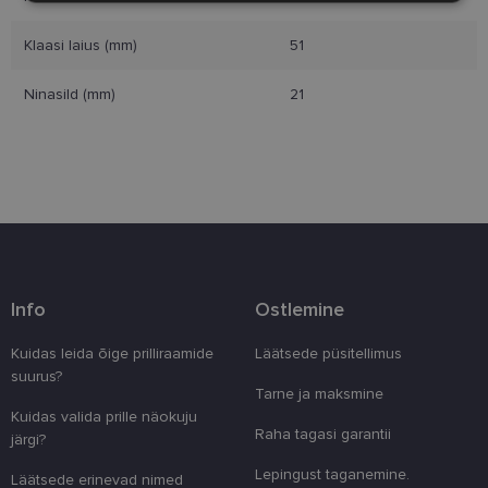
Klaasi laius (mm)
51
Eelistused
Ninasild (mm)
21
Vajalik
Statistika
Turustamine
Eelistused
Vajalikud küpsised aitavad parandada kodulehe
Info
Ostlemine
kasutamismugavust, võimaldades põhifunktsioone
nagu lehtedel navigeerimine ja juurdepääsu saidi
kaitstud aladele. Koduleht ei tööta ilma nende
Kuidas leida õige prilliraamide
Läätsede püsitellimus
küpsisteta korralikult.
suurus?
Tarne ja maksmine
Pakkuja
/
Nimi
Aegumine
Kirjeldus
Kuidas valida prille näokuju
Domeen
Raha tagasi garantii
järgi?
clientId
www.lensor.ee
1 aasta
Seda küpsist
unikaalsete 
Lepingust taganemine.
eristamiseks
Läätsede erinevad nimed