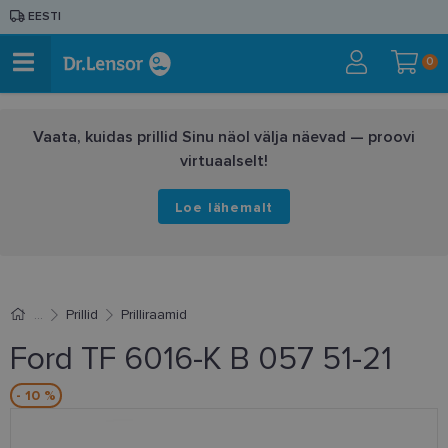
EESTI
0
Vaata, kuidas prillid Sinu näol välja näevad — proovi
virtuaalselt!
Loe lähemalt
Prillid
Prilliraamid
Ford TF 6016-K B 057 51-21
- 10 %