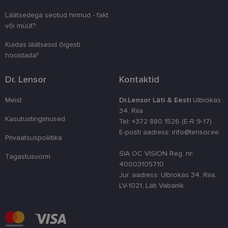
kliendi ident
juhuslikult 
Läätsedega seotud hirmud - fakt
numbri. Sed
kasutaja ko
või müüt?
parandamise
optimeerides
Kuidas läätsesid õigesti
jõudlust ja
funktsionaal
hooldada?
country_ok
www.lensor.ee
1 aasta
Dr. Lensor
Kontaktid
csrftoken
www.lensor.ee
11 kuud 4
See küpsis 
nädalat
Pythoni Dja
veebiarendu
Meist
Dr.Lensor Läti & Eesti
Ulbrokas
See on loodu
34, Riia
kaitsta saiti
tarkvararünn
Kasutustingimused
Tel: +372 880 1526 (E-R 9-17)
veebivormid
E-posti aadress: info@lensor.ee
Privaatsuspoliitika
CookieScriptConsent
11 kuud 3
Teenus Cook
CookieScript
nädalat
kasutab seda
www.lensor.ee
SIA OC VISION Reg. nr:
külastajate 
Tagastusvorm
nõusoleku ee
40003105710
meeldejätmi
Jur. aadress: Ulbrokas 34, Riia,
vajalik selle
Script.com k
LV-1021, Läti Vabariik
bänner korra
töötaks.
shipping_country
www.lensor.ee
1 aasta