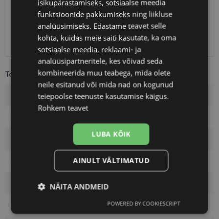
isikupärastamiseks, sotsiaalse meedia
Unisend
0.75 €
funktsioonide pakkumiseks ning liikluse
Omniva
1.10 €
analüüsimiseks. Edastame teavet selle
SmartPosti
1.10 €
kohta, kuidas meie saiti kasutate, ka oma
Kuller
7.00 €
sotsiaalse meedia, reklaami- ja
analüüsipartneritele, kes võivad seda
kombineerida muu teabega, mida olete
Toote info
neile esitanud või mida nad on kogunud
Kaubamärk
TOM FORD
teiepoolse teenuste kasutamise käigus.
Rohkem teavet
Raami mõõtmed
51-19
LUBA KÕIK
Suurus
M
AINULT VÄLTIMATUD
Raami värvus
crys/grey
Raami materjal
Plast
NÄITA ANDMEID
POWERED BY COOKIESCRIPT
Kliendirühm
Meestele
Vajalik
Statistika
Turustamine