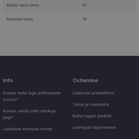
Klaasi laius (mm)
51
Eelistused
Ninasild (mm)
19
Vajalik
Statistika
Turustamine
Eelistused
Info
Ostlemine
Vajalikud küpsised aitavad parandada kodulehe
kasutamismugavust, võimaldades põhifunktsioone
nagu lehtedel navigeerimine ja juurdepääsu saidi
Kuidas leida õige prilliraamide
Läätsede püsitellimus
kaitstud aladele. Koduleht ei tööta ilma nende
suurus?
küpsisteta korralikult.
Tarne ja maksmine
Pakkuja
/
Kuidas valida prille näokuju
Nimi
Aegumine
Kirjeldus
Domeen
Raha tagasi garantii
järgi?
clientId
www.lensor.ee
1 aasta
Seda küpsist
Lepingust taganemine.
unikaalsete 
Läätsede erinevad nimed
eristamiseks
kliendi ident