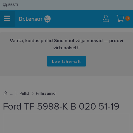
EESTI
0
Vaata, kuidas prillid Sinu näol välja näevad — proovi
virtuaalselt!
Loe lähemalt
Prillid
Prilliraamid
Ford TF 5998-K B 020 51-19