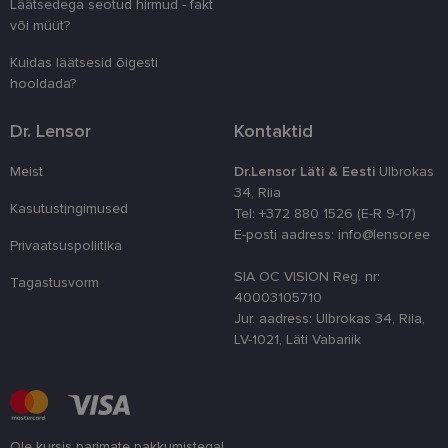
Läätsedega seotud hirmud - fakt
juhuslikult 
numbri. Sed
või müüt?
kasutaja ko
parandamise
Kuidas läätsesid õigesti
optimeerides
jõudlust ja
hooldada?
funktsionaal
country_ok
www.lensor.ee
1 aasta
Dr. Lensor
Kontaktid
csrftoken
www.lensor.ee
11 kuud 4
See küpsis 
nädalat
Pythoni Dja
Meist
Dr.Lensor Läti & Eesti
Ulbrokas
veebiarendu
See on loodu
34, Riia
kaitsta saiti
Kasutustingimused
Tel: +372 880 1526 (E-R 9-17)
tarkvararünn
veebivormid
E-posti aadress: info@lensor.ee
Privaatsuspoliitika
CookieScriptConsent
11 kuud 3
Teenus Cook
CookieScript
SIA OC VISION Reg. nr:
nädalat
kasutab seda
www.lensor.ee
Tagastusvorm
külastajate 
40003105710
nõusoleku ee
Jur. aadress: Ulbrokas 34, Riia,
meeldejätmi
vajalik selle
LV-1021, Läti Vabariik
Script.com k
bänner korra
töötaks.
shipping_country
www.lensor.ee
1 aasta
Ole kursis parimate pakkumistega!