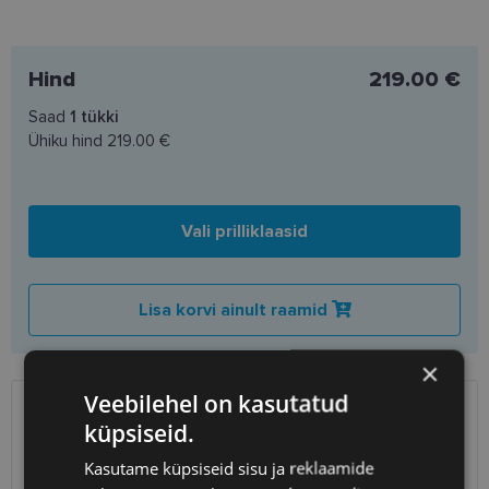
Hind
219.00 €
Saad
1
tükki
Ühiku hind
219.00 €
Vali prilliklaasid
Lisa korvi ainult raamid
×
Veebilehel on kasutatud
SAATMINE
EESTI
küpsiseid.
Kasutame küpsiseid sisu ja reklaamide
Eeldatav tarnekuupäev
reede 14. august 2026