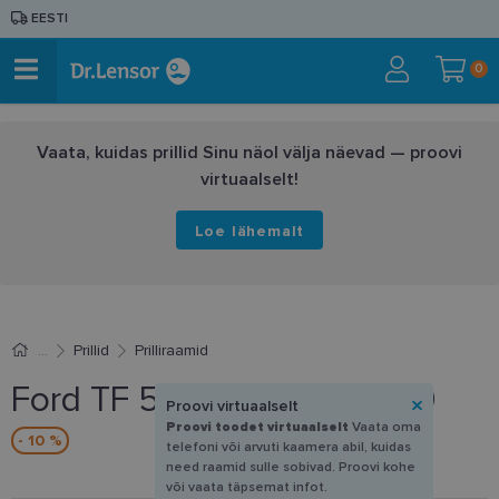
EESTI
0
Vaata, kuidas prillid Sinu näol välja näevad — proovi
virtuaalselt!
Loe lähemalt
Prillid
Prilliraamid
Ford TF 5963-B 020 50-20
Proovi virtuaalselt
Proovi toodet virtuaalselt
Vaata oma
- 10 %
telefoni või arvuti kaamera abil, kuidas
need raamid sulle sobivad. Proovi kohe
või vaata täpsemat infot.