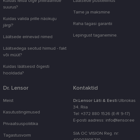
Kuidas leida õige prilliraamide
Läätsede püsitellimus
suurus?
clientId
www.lensor.ee
1 aasta
Seda küpsist
Tarne ja maksmine
unikaalsete 
eristamiseks
Kuidas valida prille näokuju
kliendi ident
Raha tagasi garantii
järgi?
juhuslikult 
numbri. Sed
kasutaja ko
Lepingust taganemine.
Läätsede erinevad nimed
parandamise
optimeerides
jõudlust ja
Läätsedega seotud hirmud - fakt
funktsionaal
või müüt?
country_ok
www.lensor.ee
1 aasta
Kuidas läätsesid õigesti
csrftoken
www.lensor.ee
11 kuud 4
See küpsis 
hooldada?
nädalat
Pythoni Dja
veebiarendu
See on loodu
Dr. Lensor
Kontaktid
kaitsta saiti
tarkvararünn
veebivormid
Meist
Dr.Lensor Läti & Eesti
Ulbrokas
CookieScriptConsent
11 kuud 3
Teenus Cook
CookieScript
34, Riia
nädalat
kasutab seda
www.lensor.ee
Kasutustingimused
Tel: +372 880 1526 (E-R 9-17)
külastajate 
nõusoleku ee
E-posti aadress: info@lensor.ee
meeldejätmi
Privaatsuspoliitika
vajalik selle
Script.com k
SIA OC VISION Reg. nr:
Tagastusvorm
bänner korra
40003105710