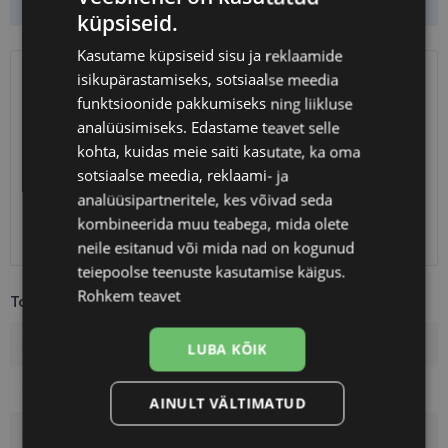
küpsiseid.
Kasutame küpsiseid sisu ja reklaamide
isikupärastamiseks, sotsiaalse meedia
SAATMINE
EESTI
funktsioonide pakkumiseks ning liikluse
analüüsimiseks. Edastame teavet selle
Eeldatav tarnekuupäev
laupäev 15. august 2026
kohta, kuidas meie saiti kasutate, ka oma
Unisend
0.75 €
sotsiaalse meedia, reklaami- ja
Omniva
1.10 €
analüüsipartneritele, kes võivad seda
SmartPosti
1.10 €
kombineerida muu teabega, mida olete
Kuller
7.00 €
neile esitanud või mida nad on kogunud
teiepoolse teenuste kasutamise käigus.
Rohkem teavet
Toote info
Kaubamärk
TOM FORD
LUBA KÕIK
Raami mõõtmed
50-20
AINULT VÄLTIMATUD
Suurus
M