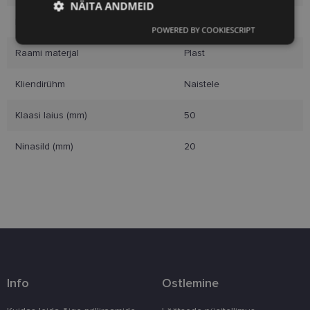
NÄITA ANDMEID
Raami värvus
grey
POWERED BY COOKIESCRIPT
Vajalik
Statistika
Turustamine
Raami materjal
Plast
Kliendirühm
Naistele
Eelistused
Klaasi laius (mm)
50
Ninasild (mm)
20
Vajalik
Statistika
Turustamine
Eelistused
Vajalikud küpsised aitavad parandada kodulehe
kasutamismugavust, võimaldades põhifunktsioone
nagu lehtedel navigeerimine ja juurdepääsu saidi
kaitstud aladele. Koduleht ei tööta ilma nende
küpsisteta korralikult.
Info
Ostlemine
Pakkuja
/
Nimi
Aegumine
Kirjeldus
Domeen