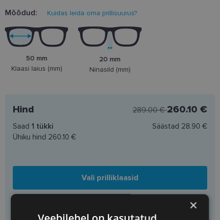
Mõõdud:
Kuidas leida oma prillisuurus?
50 mm
20 mm
Klaasi laius (mm)
Ninasild (mm)
Hind
260.10 €
289.00 €
Saad
1
tükki
Säästad
28.90 €
Ühiku hind
260.10 €
Vali prilliklaasid
×
Lisa korvi ainult raamid
Veebilehel on kasutatud