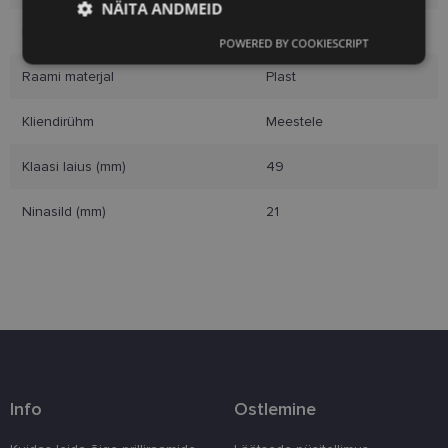
NÄITA ANDMEID
Raami värvus
tort
POWERED BY COOKIESCRIPT
Vajalik
Statistika
Turustamine
Raami materjal
Plast
Kliendirühm
Meestele
Eelistused
Klaasi laius (mm)
49
Ninasild (mm)
21
Vajalik
Statistika
Turustamine
Eelistused
Vajalikud küpsised aitavad parandada kodulehe
kasutamismugavust, võimaldades põhifunktsioone
nagu lehtedel navigeerimine ja juurdepääsu saidi
kaitstud aladele. Koduleht ei tööta ilma nende
küpsisteta korralikult.
Info
Ostlemine
Pakkuja
/
Nimi
Aegumine
Kirjeldus
Domeen