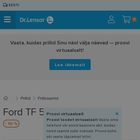
EESTI
0
Vaata, kuidas prillid Sinu näol välja näevad — proovi
virtuaalselt!
Loe lähemalt
Prillid
Prilliraamid
Ford TF 5887B 052 49-21
Proovi virtuaalselt
Proovi toodet virtuaalselt
Vaata oma
- 10 %
telefoni või arvuti kaamera abil, kuidas
need raamid sulle sobivad. Proovi kohe
või vaata täpsemat infot.