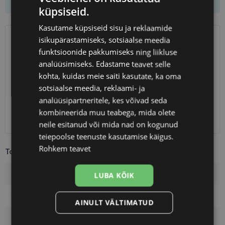
küpsiseid.
Kasutame küpsiseid sisu ja reklaamide
isikupärastamiseks, sotsiaalse meedia
SAATMINE
EESTI
funktsioonide pakkumiseks ning liikluse
analüüsimiseks. Edastame teavet selle
Eeldatav tarnekuupäev
kolmapäev 12. august 2026
kohta, kuidas meie saiti kasutate, ka oma
Unisend
0.75 €
sotsiaalse meedia, reklaami- ja
Omniva
1.10 €
analüüsipartneritele, kes võivad seda
SmartPosti
1.10 €
kombineerida muu teabega, mida olete
Kuller
7.00 €
neile esitanud või mida nad on kogunud
teiepoolse teenuste kasutamise käigus.
Rohkem teavet
Toote info
Kaubamärk
TOM FORD
LUBA KÕIK
Raami mõõtmed
49-21
AINULT VÄLTIMATUD
Suurus
M