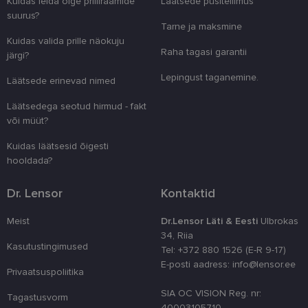
Kuidas leida õige prilliraamide
Läätsede püsitellimus
suurus?
clientId
www.lensor.ee
1 aasta
Seda küpsist
Tarne ja maksmine
unikaalsete 
eristamiseks
Kuidas valida prille näokuju
kliendi ident
Raha tagasi garantii
järgi?
juhuslikult 
numbri. Sed
kasutaja ko
Lepingust taganemine.
Läätsede erinevad nimed
parandamise
optimeerides
jõudlust ja
Läätsedega seotud hirmud - fakt
funktsionaal
või müüt?
country_ok
www.lensor.ee
1 aasta
Kuidas läätsesid õigesti
csrftoken
www.lensor.ee
11 kuud 4
See küpsis 
hooldada?
nädalat
Pythoni Dja
veebiarendu
See on loodu
Dr. Lensor
Kontaktid
kaitsta saiti
tarkvararünn
veebivormid
Meist
Dr.Lensor Läti & Eesti
Ulbrokas
CookieScriptConsent
11 kuud 3
Teenus Cook
CookieScript
34, Riia
nädalat
kasutab seda
www.lensor.ee
Kasutustingimused
Tel: +372 880 1526 (E-R 9-17)
külastajate 
nõusoleku ee
E-posti aadress: info@lensor.ee
meeldejätmi
Privaatsuspoliitika
vajalik selle
Script.com k
SIA OC VISION Reg. nr:
Tagastusvorm
bänner korra
40003105710