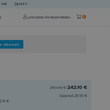
T 39€
EESTI
0
LOGI SISSE VÕI REGISTREERU
e lähemalt
242.10 €
269.00 €
Säästad
26.90 €
2.10 €