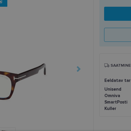
SAATMINE
Eeldatav ta
Unisend
Omniva
SmartPosti
Kuller