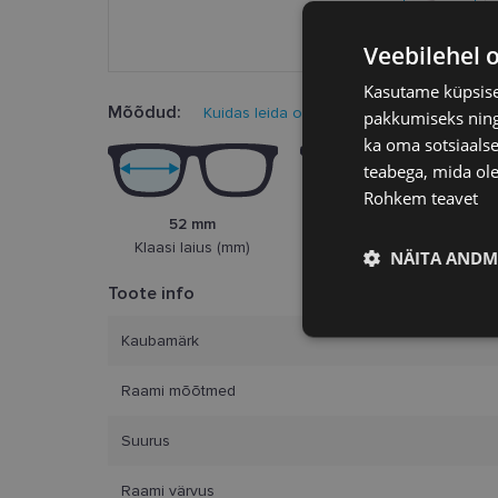
Veebilehel 
Kasutame küpsisei
Mõõdud:
Kuidas leida oma prillisuurus?
pakkumiseks ning 
ka oma sotsiaalse
teabega, mida ole
Rohkem teavet
52 mm
20 mm
Klaasi laius (mm)
Ninasild (mm)
NÄITA ANDM
Toote info
Vajalik
Kaubamärk
Raami mõõtmed
Suurus
Raami värvus