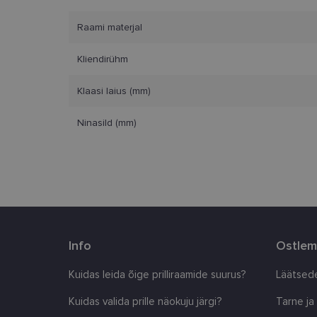
Vajalikud küpsised 
ja juurdepääsu saidi 
Raami materjal
Nimi
Kliendirühm
clientId
Klaasi laius (mm)
Ninasild (mm)
country_ok
csrftoken
CookieScriptConse
shipping_country
Info
Ostlem
Kuidas leida õige prilliraamide suurus?
Läätsede
Pakkuja
/
Nimi
Nimi
Domeen
Kuidas valida prille näokuju järgi?
Tarne ja
_ga
_gcl_au
Google