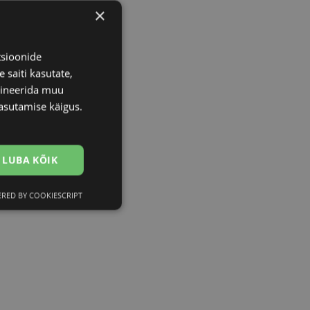
×
tsioonide
 saiti kasutate,
bineerida muu
asutamise käigus.
LUBA KÕIK
RED BY COOKIESCRIPT
Eelistused