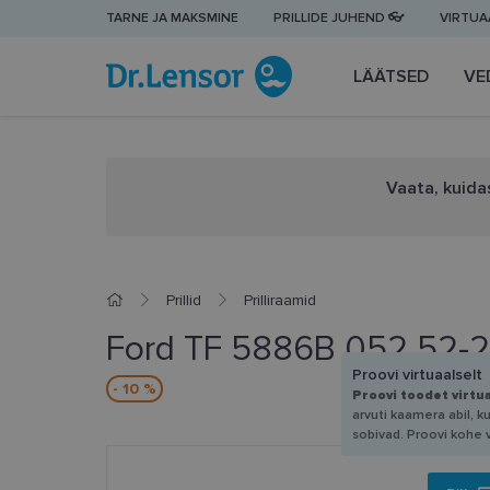
TARNE JA MAKSMINE
PRILLIDE JUHEND 👓
VIRTUAA
LÄÄTSED
VE
Vaata, kuidas
Prillid
Prilliraamid
Ford TF 5886B 052 52-
Proovi virtuaalselt
- 10 %
Proovi toodet virtu
arvuti kaamera abil, k
sobivad. Proovi kohe 