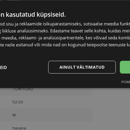
on kasutatud küpsiseid.
d sisu ja reklaamide isikupärastamiseks, sotsiaalse meedia funk
liikluse analüüsimiseks. Edastame teavet selle kohta, kuidas meie
 meedia, reklaami- ja analüüsipartneritele, kes võivad seda kom
te neile esitanud või mida nad on kogunud teiepoolse teenuste k
EID
AINULT VÄLTIMATUD
POWE
Statistika
Turustamine
TOM FORD
52-20
M
Vajalik
Statistika
Turustamine
Eelistused
havana