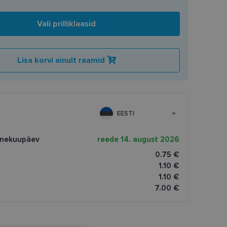
Vali prilliklaasid
Lisa korvi ainult raamid
EESTI
rnekuupäev
reede 14. august 2026
0.75 €
1.10 €
1.10 €
7.00 €