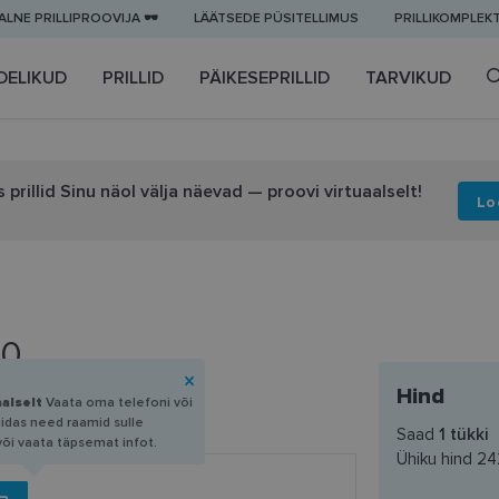
LNE PRILLIPROOVIJA 🕶️
LÄÄTSEDE PÜSITELLIMUS
PRILLIKOMPLEK
DELIKUD
PRILLID
PÄIKESEPRILLID
TARVIKUD
 prillid Sinu näol välja näevad — proovi virtuaalselt!
Lo
20
Hind
aalselt
Vaata oma telefoni või
uidas need raamid sulle
Saad
1
tükki
või vaata täpsemat infot.
Ühiku hind
24