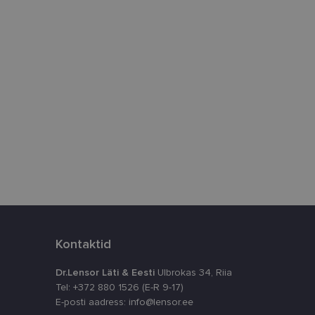
htedel navigeerimine
istamiseks, määrates
numbri. Seda
timeerides
splatvormiga. See
kvararünnakute eest
astajate küpsiste
k selleks, et
aks.
Kontaktid
Dr.Lensor Läti & Eesti
Ulbrokas 34, Riia
Tel: +372 880 1526 (E-R 9-17)
E-posti aadress: info@lensor.ee
ta, kuidas
siga - see on