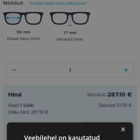
Mõõdud:
Kuidas leida oma prillisuurus?
58 mm
17 mm
Klaasi laius (mm)
Ninasild (mm)
Hind
287.10 €
319.00 €
Saad
1
tükki
Säästad
31.90 €
Ühiku hind
287.10 €
×
Lisa ostukorvi
Veebilehel on kasutatud