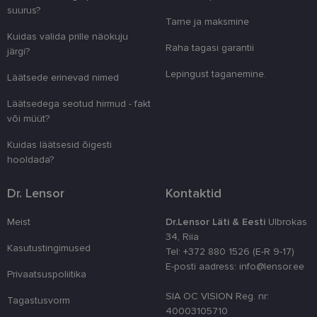
suurus?
clientId
www.lensor.ee
1 aasta
Seda küpsist
Tarne ja maksmine
unikaalsete 
eristamiseks
Kuidas valida prille näokuju
kliendi ident
Raha tagasi garantii
järgi?
juhuslikult 
numbri. Sed
Lepingust taganemine.
kasutaja ko
Läätsede erinevad nimed
parandamise
optimeerides
Läätsedega seotud hirmud - fakt
jõudlust ja
funktsionaal
või müüt?
country_ok
www.lensor.ee
1 aasta
Kuidas läätsesid õigesti
csrftoken
www.lensor.ee
11 kuud 4
See küpsis 
hooldada?
nädalat
Pythoni Dja
veebiarendu
See on loodu
Dr. Lensor
Kontaktid
kaitsta saiti
tarkvararünn
veebivormid
Meist
Dr.Lensor Läti & Eesti
Ulbrokas
CookieScriptConsent
11 kuud 3
Teenus Cook
34, Riia
CookieScript
nädalat
kasutab seda
www.lensor.ee
Kasutustingimused
Tel: +372 880 1526 (E-R 9-17)
külastajate 
nõusoleku ee
E-posti aadress: info@lensor.ee
Privaatsuspoliitika
meeldejätmi
vajalik selle
Script.com k
SIA OC VISION Reg. nr:
Tagastusvorm
bänner korra
40003105710
töötaks.