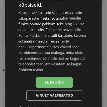
küpsiseid.
Kasutame küpsiseid sisu ja reklaamide
isikupärastamiseks, sotsiaalse meedia
SAATMINE
EESTI
funktsioonide pakkumiseks ning liikluse
analüüsimiseks. Edastame teavet selle
Eeldatav tarnekuupäev
reede 14. august 2026
kohta, kuidas meie saiti kasutate, ka oma
Unisend
0.75 €
sotsiaalse meedia, reklaami- ja
Omniva
1.10 €
analüüsipartneritele, kes võivad seda
SmartPosti
1.10 €
kombineerida muu teabega, mida olete
Kuller
7.00 €
neile esitanud või mida nad on kogunud
teiepoolse teenuste kasutamise käigus.
Rohkem teavet
Toote info
Kaubamärk
TOM FORD
LUBA KÕIK
Raami mõõtmed
58-17
AINULT VÄLTIMATUD
Suurus
L