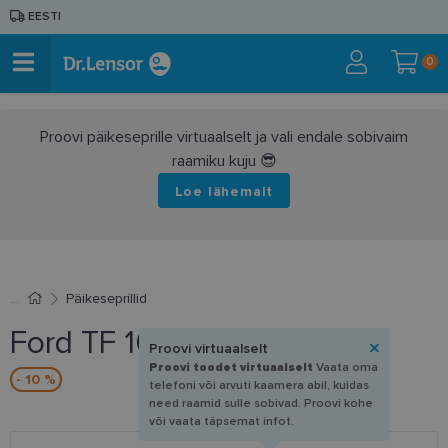
EESTI
0
Proovi päikeseprille virtuaalselt ja vali endale sobivaim
raamiku kuju 😎
Loe lähemalt
Päikeseprillid
Ford TF 1002 52B 58-17
Proovi virtuaalselt
Proovi toodet virtuaalselt
Vaata oma
- 10 %
telefoni või arvuti kaamera abil, kuidas
need raamid sulle sobivad. Proovi kohe
või vaata täpsemat infot.