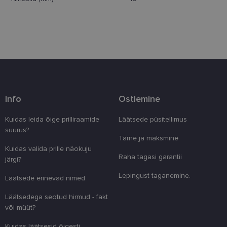
Eelistused
Vajalik
Statistika
Turustamine
Eelistused
Info
Ostlemine
Vajalikud küpsised aitavad parandada kodulehe
Kuidas leida õige prilliraamide
Läätsede püsitellimus
kasutamismugavust, võimaldades põhifunktsioone
suurus?
nagu lehtedel navigeerimine ja juurdepääsu saidi
Tarne ja maksmine
kaitstud aladele. Koduleht ei tööta ilma nende
küpsisteta korralikult.
Kuidas valida prille näokuju
Raha tagasi garantii
järgi?
Pakkuja
/
Nimi
Aegumine
Kirjeldus
Domeen
Lepingust taganemine.
Läätsede erinevad nimed
clientId
www.lensor.ee
1 aasta
Seda küpsist
unikaalsete 
Läätsedega seotud hirmud - fakt
eristamiseks
või müüt?
kliendi ident
juhuslikult 
numbri. Sed
Kuidas läätsesid õigesti