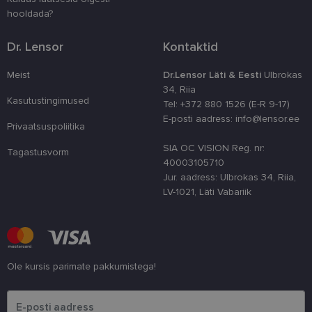
kasutaja ko
parandamise
hooldada?
optimeerides
jõudlust ja
funktsionaal
Dr. Lensor
Kontaktid
country_ok
www.lensor.ee
1 aasta
Meist
Dr.Lensor Läti & Eesti
Ulbrokas
csrftoken
www.lensor.ee
11 kuud 4
See küpsis 
34, Riia
nädalat
Pythoni Dja
Kasutustingimused
veebiarendu
Tel: +372 880 1526 (E-R 9-17)
See on loodu
E-posti aadress: info@lensor.ee
kaitsta saiti
Privaatsuspoliitika
tarkvararünn
veebivormid
SIA OC VISION Reg. nr:
Tagastusvorm
CookieScriptConsent
11 kuud 3
Teenus Cook
CookieScript
40003105710
nädalat
kasutab seda
www.lensor.ee
Jur. aadress: Ulbrokas 34, Riia,
külastajate 
nõusoleku ee
LV-1021, Läti Vabariik
meeldejätmi
vajalik selle
Script.com k
bänner korra
töötaks.
shipping_country
www.lensor.ee
1 aasta
Ole kursis parimate pakkumistega!
Palun sisesta e-posti aadress