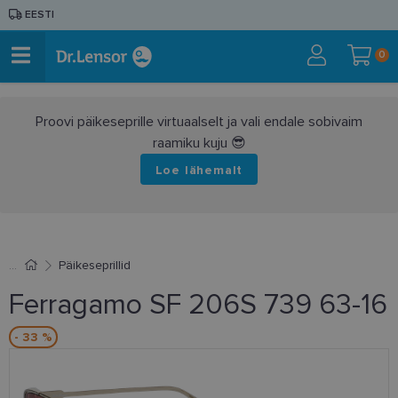
EESTI
0
Proovi päikeseprille virtuaalselt ja vali endale sobivaim
raamiku kuju 😎
Loe lähemalt
Päikeseprillid
Ferragamo SF 206S 739 63-16
- 33 %