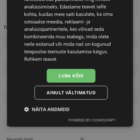
SmartPosti
1.10 €
analüüsimiseks. Edastame teavet selle
Kuller
7.00 €
kohta, kuidas meie saiti kasutate, ka oma
sotsiaalse meedia, reklaami- ja
Toote info
analüüsipartneritele, kes võivad seda
kombineerida muu teabega, mida olete
Kaubamärk
FERRAGAMO
neile esitanud või mida nad on kogunud
teiepoolse teenuste kasutamise käigus.
Raami mõõtmed
63-16
Rohkem teavet
Suurus
XL
LUBA KÕIK
Raami värvus
gd/ivory
AINULT VÄLTIMATUD
Raami materjal
Metall
NÄITA ANDMEID
Kliendirühm
Naistele
POWERED BY COOKIESCRIPT
Vajalik
Statistika
Turustamine
Klaasi laius (mm)
63
Ninasild (mm)
16