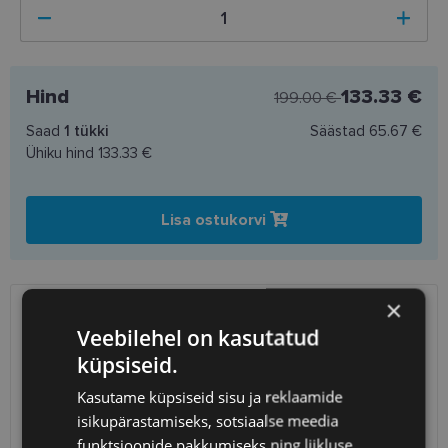
Hind
133.33 €
199.00 €
Saad
1
tükki
Säästad
65.67 €
Ühiku hind
133.33 €
Lisa ostukorvi
×
SAATMINE
EESTI
Veebilehel on kasutatud
küpsiseid.
Eeldatav tarnekuupäev
reede 14. august 2026
Kasutame küpsiseid sisu ja reklaamide
Unisend
0.75 €
isikupärastamiseks, sotsiaalse meedia
Omniva
1.10 €
funktsioonide pakkumiseks ning liikluse