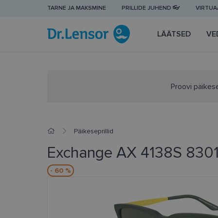
TARNE JA MAKSMINE
PRILLIDE JUHEND 👓
VIRTUAA
LÄÄTSED
VE
Proovi päikese
Päikeseprillid
Exchange AX 4138S 8301
- 60 %