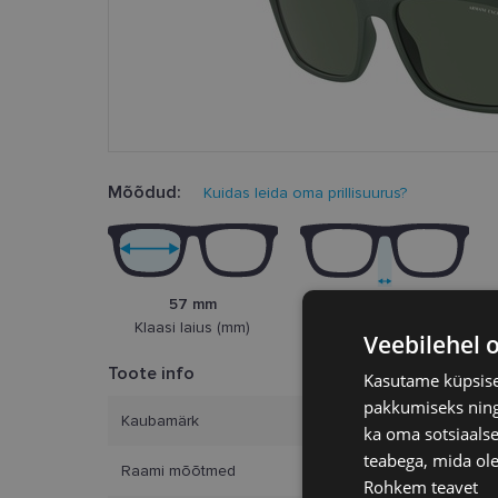
Mõõdud:
Kuidas leida oma prillisuurus?
57 mm
17 mm
Klaasi laius (mm)
Ninasild (mm)
Veebilehel 
Toote info
Kasutame küpsisei
pakkumiseks ning 
Kaubamärk
ARM
ka oma sotsiaalse
teabega, mida ole
Raami mõõtmed
57-17
Rohkem teavet