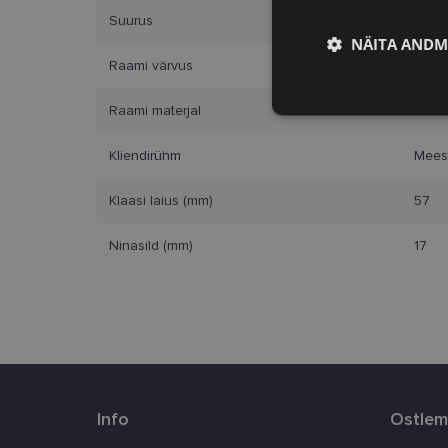
Suurus
L
NÄITA ANDM
Raami värvus
gree
Vajalik
Raami materjal
Plast
Kliendirühm
Mees
Klaasi laius (mm)
57
Ninasild (mm)
17
Vajalikud küpsised 
ja juurdepääsu saidi 
Nimi
clientId
Info
Ostlem
country_ok