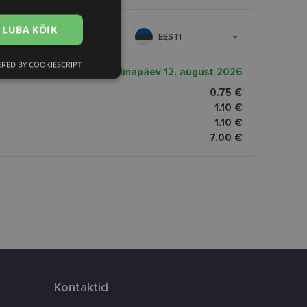
LUBA KÕIK
EESTI
RED BY COOKIESCRIPT
Eelistused
rnekuupäev
kolmapäev 12. august 2026
0.75 €
1.10 €
1.10 €
7.00 €
htedel navigeerimine
istamiseks, määrates
numbri. Seda
timeerides
Kontaktid