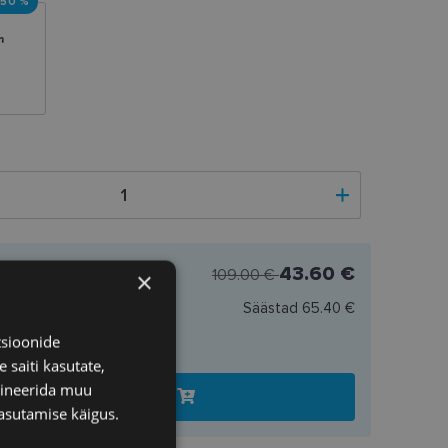
-50 %
43.60 €
109.00 €
×
Säästad
65.40 €
.60 €
tsioonide
 saiti kasutate,
bineerida muu
Lisa ostukorvi
asutamise käigus.