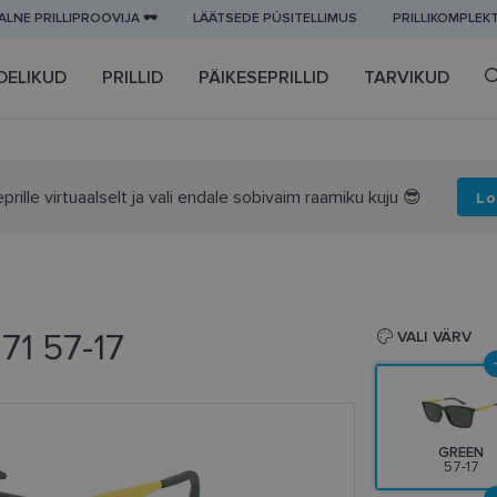
LNE PRILLIPROOVIJA 🕶️
LÄÄTSEDE PÜSITELLIMUS
PRILLIKOMPLEK
DELIKUD
PRILLID
PÄIKESEPRILLID
TARVIKUD
prille virtuaalselt ja vali endale sobivaim raamiku kuju 😎
Lo
71 57-17
VALI VÄRV
GREEN
57-17