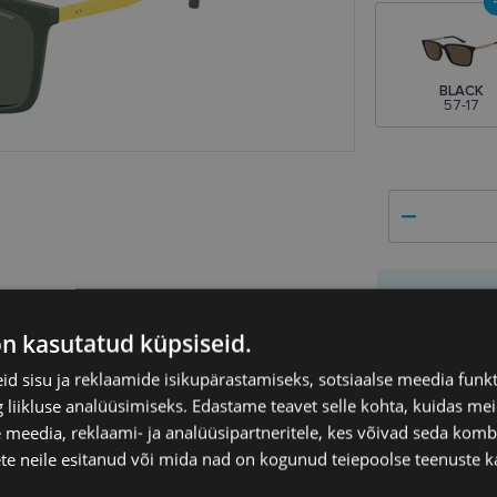
BLACK
57-17
Hind
on kasutatud küpsiseid.
Saad
1
tükki
Ühiku hind
43
d sisu ja reklaamide isikupärastamiseks, sotsiaalse meedia funk
liikluse analüüsimiseks. Edastame teavet selle kohta, kuidas meie
ANI EXCHANGE
 meedia, reklaami- ja analüüsipartneritele, kes võivad seda kom
te neile esitanud või mida nad on kogunud teiepoolse teenuste k