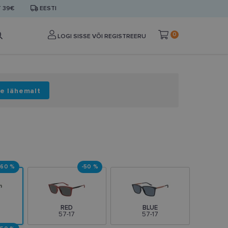
T 39€
EESTI
0
LOGI SISSE VÕI REGISTREERU
e lähemalt
-60 %
-50 %
RED
BLUE
57-17
57-17